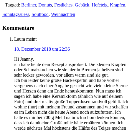
· Tagged:
Berliner
,
Donuts
,
Festliches
,
Gebäck
,
Hefeteig
,
Krapfen
,
Sonntagssuess
,
Soulfood
,
Weihnachten
Kommentare
Laura
meint
18. Dezember 2018 um 22:36
Hi Jeanny,
ich habe heute dein Rezept ausprobiert. Die kleinen Krapfen
oder Schmalzkuchen wie sie hier in Bremen ja heißen sind
sehr lecker geworden, vor allem warm sind sie gut.
Ich bin leider keine große Backexpertin und habe vorher
vergebens nach einer Angabe gesucht wie viele kleine Sterne
und Herzen denn am Ende herauskommen. Nun muss ich
sagen ich habe eine Keramikform (ähnlich wie auf deinem
Foto) und drei relativ große Tupperdosen randvoll gefüllt. Ich
wohne (nur) mit meinem Freund zusammen und wir schaffen
es im Leben nicht die heute Abend noch aufzufuttern. Ich
hätte es mir bei 700 g Mehl natürlich schon denken können,
dass ich damit eine Großfamilie hätte ernähren können. Ich
werde nächstes Mal höchstens die Hälfte des Teiges machen