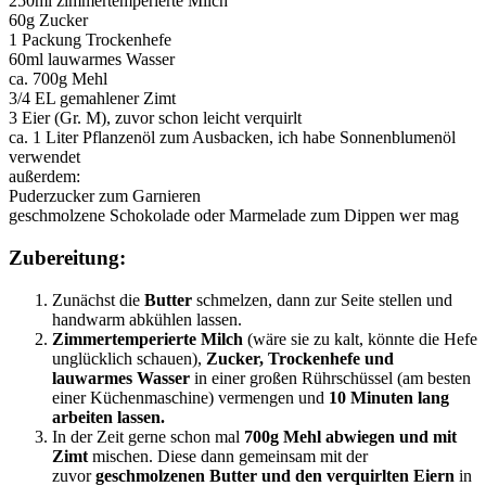
250ml zimmertemperierte Milch
60g Zucker
1 Packung Trockenhefe
60ml lauwarmes Wasser
ca. 700g Mehl
3/4 EL gemahlener Zimt
3 Eier (Gr. M), zuvor schon leicht verquirlt
ca. 1 Liter Pflanzenöl zum Ausbacken, ich habe Sonnenblumenöl
verwendet
außerdem:
Puderzucker zum Garnieren
geschmolzene Schokolade oder Marmelade zum Dippen wer mag
Zubereitung:
Zunächst die
Butter
schmelzen, dann zur Seite stellen und
handwarm abkühlen lassen.
Zimmertemperierte Milch
(wäre sie zu kalt, könnte die Hefe
unglücklich schauen),
Zucker, Trockenhefe und
lauwarmes Wasser
in einer großen Rührschüssel (am besten
einer Küchenmaschine) vermengen und
10 Minuten lang
arbeiten lassen.
In der Zeit gerne schon mal
700g Mehl abwiegen und mit
Zimt
mischen. Diese dann gemeinsam mit der
zuvor
geschmolzenen Butter und den verquirlten Eiern
in