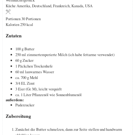
Küche
Amerika, Deutschland, Frankreich, Kanada, USA
Portionen
30
Portionen
Kalorien
250
kcal
Zutaten
100
g
Butter
250
ml
zimmertemperierte Milch (ich habe fettarme verwendet)
60
g
Zucker
1
Päckchen
Trockenhefe
60
ml
lauwarmes Wasser
ca. 700
g
Mehl
3/4
EL
Zimt
3
Eier (Gr. M), leicht verquirlt
ca. 1
Liter
Pflanzenöl wie Sonnenblumenöl
außerdem:
Puderzucker
Zubereitung
Zunächst die Butter schmelzen, dann zur Seite stellen und handwarm
abkühlen lassen.