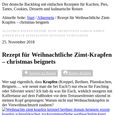
Der deutsche Backblog mit einfachen Rezepten für Kuchen, Pies,
Tartes, Cookies, Desserts und kulinarische Reisen
Aktuelle Seite:
Start
/
Allgemein
/
Rezept für Weihnachtliche Zimt-
Krapfen – christmas beignets
ALLGEMEIN
BACKEN
DESSERT
FESTE
FRÜHSTÜCKEN
GEBÄCK
HERBST
KINDER
SNACK
SONNTAGSSÜSS
SOULFOOD
WEIHNACHTEN
25. November 2018
Rezept für Weihnachtliche Zimt-Krapfen
– christmas beignets
Springe zu Rezept
Rezept drucken
Wer sagt eigentlich, dass
Krapfen
(Kreppel, Berliner, Pfannkuchen,
Beignets…. wie nennt man die bei Euch?) nur etwas für Fasching
oder Silvester seien? Ich hab da was für Euch, wirklich morgens mit
Kaffeetasse auf dem Fußboden vor dem Terrassenfenster sitzend in
meinen Kopf gesprungen: Warum nicht mal Weihnachtskrapfen in
der Vorweihnachtszeit zaubern?