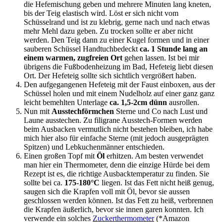
die Hefemischung geben und mehrere Minuten lang kneten,
bis der Teig elastisch wird. Löst er sich nicht vom
Schüsselrand und ist zu klebrig, gerne nach und nach etwas
mehr Mehl dazu geben. Zu trocken sollte er aber nicht
werden. Den Teig dann zu einer Kugel formen und in einer
sauberen Schüssel Handtuchbedeckt
ca. 1 Stunde lang an
einem warmen, zugfreien Ort
gehen lassen. Ist bei mir
übrigens die Fußbodenheizung im Bad, Hefeteig liebt diesen
Ort. Der Hefeteig sollte sich sichtlich vergrößert haben.
Den aufgegangenen Hefeteig mit der Faust einboxen, aus der
Schüssel holen und mit einem Nudelholz auf einer ganz ganz
leicht bemehlten Unterlage
ca. 1,5-2cm dünn
ausrollen.
Nun mit
Ausstechförmchen
Sterne und Co nach Lust und
Laune ausstechen. Zu filigrane Ausstech-Formen werden
beim Ausbacken vermutlich nicht bestehen bleiben, ich habe
mich hier also für einfache Sterne (mit jedoch ausgeprägten
Spitzen) und Lebkuchenmänner entschieden.
Einen großen Topf mit
Öl
erhitzen. Am besten verwendet
man hier ein Thermometer, denn die einzige Hürde bei dem
Rezept ist es, die richtige Ausbacktemperatur zu finden. Sie
sollte bei ca.
175-180°C
liegen. Ist das Fett nicht heiß genug,
saugen sich die Krapfen voll mit Öl, bevor sie aussen
geschlossen werden können. Ist das Fett zu heiß, verbrennen
die Krapfen äußerlich, bevor sie innen garen konnten. Ich
verwende ein solches
Zuckerthermometer
(*Amazon