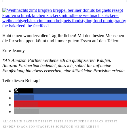
Habt einen wundervollen Tag Ihr lieben! Mit den besten Menschen
die Ihr schnappen könnt und immer gutem Essen auf den Tellern
Eure Jeanny
*Als Amazon-Partner verdiene ich an qualifizierten Käufen.
Amazon Partnerlink bedeutet, dass ich, solltet Ihr auf meine
Empfehlung hin etwas erwerben, eine klitzekleine Provision erhalte.
Teile diesen Beitrag!
twittern
teilen
merken
drucken
ALLGEMEIN
BACKEN
DESSERT
FESTE
FRÜHSTÜCKEN
GEBÄCK
HERBST
KINDER
SNACK
SONNTAGSSÜSS
SOULFOOD
WEIHNACHTEN