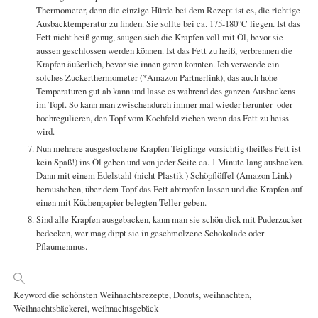
Thermometer, denn die einzige Hürde bei dem Rezept ist es, die richtige
Ausbacktemperatur zu finden. Sie sollte bei ca. 175-180°C liegen. Ist das
Fett nicht heiß genug, saugen sich die Krapfen voll mit Öl, bevor sie
aussen geschlossen werden können. Ist das Fett zu heiß, verbrennen die
Krapfen äußerlich, bevor sie innen garen konnten. Ich verwende ein
solches Zuckerthermometer (*Amazon Partnerlink), das auch hohe
Temperaturen gut ab kann und lasse es während des ganzen Ausbackens
im Topf. So kann man zwischendurch immer mal wieder herunter- oder
hochregulieren, den Topf vom Kochfeld ziehen wenn das Fett zu heiss
wird.
Nun mehrere ausgestochene Krapfen Teiglinge vorsichtig (heißes Fett ist
kein Spaß!) ins Öl geben und von jeder Seite ca. 1 Minute lang ausbacken.
Dann mit einem Edelstahl (nicht Plastik-) Schöpflöffel (Amazon Link)
herausheben, über dem Topf das Fett abtropfen lassen und die Krapfen auf
einen mit Küchenpapier belegten Teller geben.
Sind alle Krapfen ausgebacken, kann man sie schön dick mit Puderzucker
bedecken, wer mag dippt sie in geschmolzene Schokolade oder
Pflaumenmus.
Keyword
die schönsten Weihnachtsrezepte, Donuts, weihnachten,
Weihnachtsbäckerei, weihnachtsgebäck