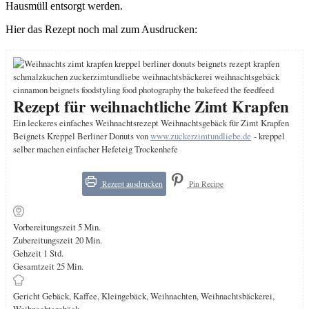
Hausmüll entsorgt werden.
Hier das Rezept noch mal zum Ausdrucken:
Rezept für weihnachtliche Zimt Krapfen
Ein leckeres einfaches Weihnachtsrezept Weihnachtsgebäck für Zimt Krapfen
Beignets Kreppel Berliner Donuts von
www.zuckerzimtundliebe.de
- kreppel
selber machen einfacher Hefeteig Trockenhefe
Rezept ausdrucken
Pin Recipe
Minuten
Vorbereitungszeit
5
Min.
Minuten
Zubereitungszeit
20
Min.
Stunde
Gehzeit
1
Std.
Minuten
Gesamtzeit
25
Min.
Gericht
Gebäck, Kaffee, Kleingebäck, Weihnachten, Weihnachtsbäckerei,
Weihnachtsgebäck