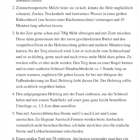
Zimmertemperierte Milch (wäre sie zu kalt, könnte die Hefe unglücklich
schauen), Zucker, Trockenhefe und lauwarmes Wasser in einer großen
Rührschüssel (am besten einer Küchenmaschine) vermengen und 10
Minuten lang arbeiten lassen.
In der Zeit gerne schon mal 700g Mehl abwiegen und mit Zimt mischen.
Diese dann gemeinsam mit der zuvor geschmolzenen Butter und den
verquirlten Eiern in die Hefemischung geben und mehrere Minuten lang
kneten, bis der Teig elastisch wird. Löst er sich nicht vom Schüsselrand
und ist zu klebrig, gerne nach und nach etwas mehr Mehl dazu geben. Zu
trocken sollte er aber nicht werden. Den Teig dann zu einer Kugel formen
und in einer sauberen Schüssel Handtuchbedeckt ca. 1 Stunde lang an
einem warmen, zugfreien Ort gehen lassen. Ist bei mir übrigens die
Fußbodenheizung im Bad, Hefeteig liebt diesen Ort. Der Hefeteig sollte
sich sichtlich vergrößert haben.
Den aufgegangenen Hefeteig mit der Faust einboxen, aus der Schüssel
holen und mit einem Nudelholz auf einer ganz ganz leicht bemehlten
Unterlage ca. 1,5-2cm dünn ausrollen.
Nun mit Ausstechförmchen Sterne und Co nach Lust und Laune
ausstechen. Zu filigrane Ausstech-Formen werden beim Ausbacken
vermutlich nicht bestehen bleiben, ich habe mich hier also für einfache
Sterne und Lebkuchenmänner entschieden.
Einen großen Topf mit Öl erhitzen. Am besten verwendet man hier ein