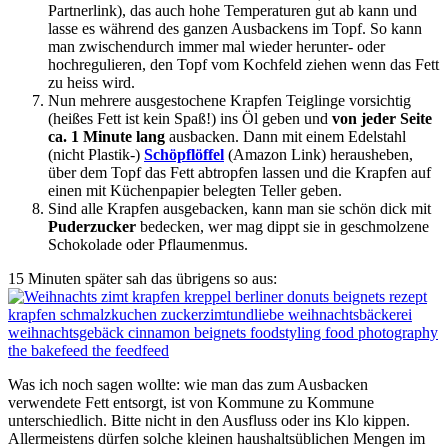
Partnerlink), das auch hohe Temperaturen gut ab kann und
lasse es während des ganzen Ausbackens im Topf. So kann
man zwischendurch immer mal wieder herunter- oder
hochregulieren, den Topf vom Kochfeld ziehen wenn das Fett
zu heiss wird.
Nun mehrere ausgestochene Krapfen Teiglinge vorsichtig
(heißes Fett ist kein Spaß!) ins Öl geben und
von jeder Seite
ca. 1 Minute lang
ausbacken. Dann mit einem Edelstahl
(nicht Plastik-)
Schöpflöffel
(Amazon Link) herausheben,
über dem Topf das Fett abtropfen lassen und die Krapfen auf
einen mit Küchenpapier belegten Teller geben.
Sind alle Krapfen ausgebacken, kann man sie schön dick mit
Puderzucker
bedecken, wer mag dippt sie in geschmolzene
Schokolade oder Pflaumenmus.
15 Minuten später sah das übrigens so aus:
Was ich noch sagen wollte: wie man das zum Ausbacken
verwendete Fett entsorgt, ist von Kommune zu Kommune
unterschiedlich. Bitte nicht in den Ausfluss oder ins Klo kippen.
Allermeistens dürfen solche kleinen haushaltsüblichen Mengen im