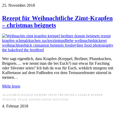
25. November 2018
Rezept für Weihnachtliche Zimt-Krapfen
– christmas beignets
Wer sagt eigentlich, dass Krapfen (Kreppel, Berliner, Pfannkuchen,
Beignets…. wie nennt man die bei Euch?) nur etwas für Fasching
oder Silvester seien? Ich hab da was für Euch, wirklich morgens mit
Kaffeetasse auf dem Fußboden vor dem Terrassenfenster sitzend in
meinen…
Mehr lesen
ALLGEMEIN
BACKEN
DESSERT
FESTE
FRUCHTIGES
GEBÄCK
KINDER
PICKNICK
SNACK
SONNTAGSSÜSS
SOULFOOD
4. Februar 2018