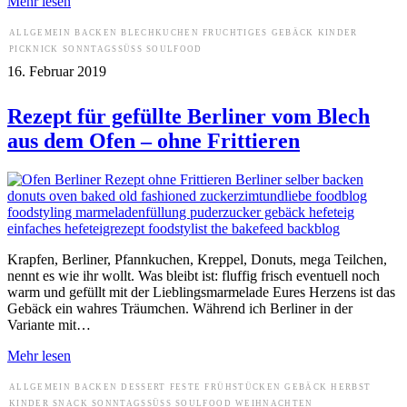
Mehr lesen
ALLGEMEIN
BACKEN
BLECHKUCHEN
FRUCHTIGES
GEBÄCK
KINDER
PICKNICK
SONNTAGSSÜSS
SOULFOOD
16. Februar 2019
Rezept für gefüllte Berliner vom Blech
aus dem Ofen – ohne Frittieren
Krapfen, Berliner, Pfannkuchen, Kreppel, Donuts, mega Teilchen,
nennt es wie ihr wollt. Was bleibt ist: fluffig frisch eventuell noch
warm und gefüllt mit der Lieblingsmarmelade Eures Herzens ist das
Gebäck ein wahres Träumchen. Während ich Berliner in der
Variante mit…
Mehr lesen
ALLGEMEIN
BACKEN
DESSERT
FESTE
FRÜHSTÜCKEN
GEBÄCK
HERBST
KINDER
SNACK
SONNTAGSSÜSS
SOULFOOD
WEIHNACHTEN