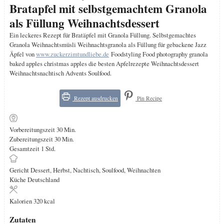
Bratapfel mit selbstgemachtem Granola
als Füllung Weihnachtsdessert
Ein leckeres Rezept für Bratäpfel mit Granola Füllung. Selbstgemachtes
Granola Weihnachtsmüsli Weihnachtsgranola als Füllung für gebackene Jazz
Äpfel von
www.zuckerzimtundliebe.de
Foodstyling Food photography granola
baked apples christmas apples die besten Apfelrezepte Weihnachtsdessert
Weihnachtsnachtisch Advents Soulfood.
Rezept ausdrucken
Pin Recipe
Minuten
Vorbereitungszeit
30
Min.
Minuten
Zubereitungszeit
30
Min.
Stunde
Gesamtzeit
1
Std.
Gericht
Dessert, Herbst, Nachtisch, Soulfood, Weihnachten
Küche
Deutschland
Kalorien
320
kcal
Zutaten