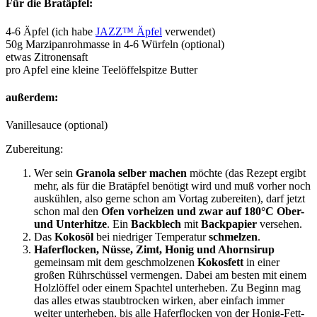
Für die Bratäpfel:
4-6 Äpfel (ich habe
JAZZ™ Äpfel
verwendet)
50g Marzipanrohmasse in 4-6 Würfeln (optional)
etwas Zitronensaft
pro Apfel eine kleine Teelöffelspitze Butter
außerdem:
Vanillesauce (optional)
Zubereitung:
Wer sein
Granola
selber machen
möchte (das Rezept ergibt
mehr, als für die Bratäpfel benötigt wird und muß vorher noch
auskühlen, also gerne schon am Vortag zubereiten), darf jetzt
schon mal den
Ofen vorheizen und zwar auf 180°C
Ober-
und Unterhitze
. Ein
Backblech
mit
Backpapier
versehen.
Das
Kokosöl
bei niedriger Temperatur
schmelzen
.
Haferflocken, Nüsse, Zimt, Honig und Ahornsirup
gemeinsam mit dem geschmolzenen
Kokosfett
in einer
großen Rührschüssel vermengen. Dabei am besten mit einem
Holzlöffel oder einem Spachtel unterheben. Zu Beginn mag
das alles etwas staubtrocken wirken, aber einfach immer
weiter unterheben, bis alle Haferflocken von der Honig-Fett-