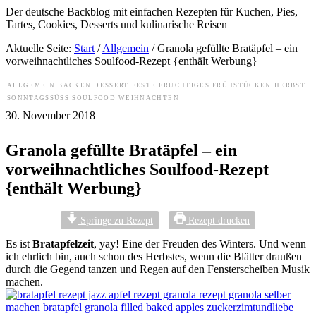
Der deutsche Backblog mit einfachen Rezepten für Kuchen, Pies,
Tartes, Cookies, Desserts und kulinarische Reisen
Aktuelle Seite:
Start
/
Allgemein
/
Granola gefüllte Bratäpfel – ein
vorweihnachtliches Soulfood-Rezept {enthält Werbung}
ALLGEMEIN
BACKEN
DESSERT
FESTE
FRUCHTIGES
FRÜHSTÜCKEN
HERBST
SONNTAGSSÜSS
SOULFOOD
WEIHNACHTEN
30. November 2018
Granola gefüllte Bratäpfel – ein
vorweihnachtliches Soulfood-Rezept
{enthält Werbung}
Springe zu Rezept
Rezept drucken
Es ist
Bratapfelzeit
, yay! Eine der Freuden des Winters. Und wenn
ich ehrlich bin, auch schon des Herbstes, wenn die Blätter draußen
durch die Gegend tanzen und Regen auf den Fensterscheiben Musik
machen.