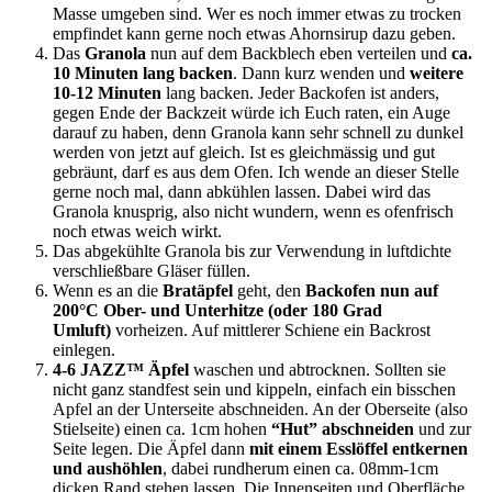
Masse umgeben sind. Wer es noch immer etwas zu trocken
empfindet kann gerne noch etwas Ahornsirup dazu geben.
Das
Granola
nun auf dem Backblech eben verteilen und
ca.
10 Minuten lang backen
. Dann kurz wenden und
weitere
10-12 Minuten
lang backen. Jeder Backofen ist anders,
gegen Ende der Backzeit würde ich Euch raten, ein Auge
darauf zu haben, denn Granola kann sehr schnell zu dunkel
werden von jetzt auf gleich. Ist es gleichmässig und gut
gebräunt, darf es aus dem Ofen. Ich wende an dieser Stelle
gerne noch mal, dann abkühlen lassen. Dabei wird das
Granola knusprig, also nicht wundern, wenn es ofenfrisch
noch etwas weich wirkt.
Das abgekühlte Granola bis zur Verwendung in luftdichte
verschließbare Gläser füllen.
Wenn es an die
Bratäpfel
geht, den
Backofen nun auf
200°C Ober- und Unterhitze (oder 180 Grad
Umluft)
vorheizen. Auf mittlerer Schiene ein Backrost
einlegen.
4-6 JAZZ™ Äpfel
waschen und abtrocknen. Sollten sie
nicht ganz standfest sein und kippeln, einfach ein bisschen
Apfel an der Unterseite abschneiden. An der Oberseite (also
Stielseite) einen ca. 1cm hohen
“Hut” abschneiden
und zur
Seite legen. Die Äpfel dann
mit einem Esslöffel entkernen
und aushöhlen
, dabei rundherum einen ca. 08mm-1cm
dicken Rand stehen lassen. Die Innenseiten und Oberfläche