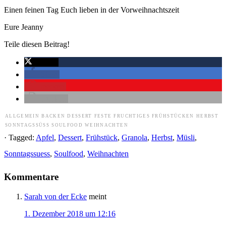
Einen feinen Tag Euch lieben in der Vorweihnachtszeit
Eure Jeanny
Teile diesen Beitrag!
twittern
teilen
merken
drucken
ALLGEMEIN
BACKEN
DESSERT
FESTE
FRUCHTIGES
FRÜHSTÜCKEN
HERBST
SONNTAGSSÜSS
SOULFOOD
WEIHNACHTEN
· Tagged:
Apfel
,
Dessert
,
Frühstück
,
Granola
,
Herbst
,
Müsli
,
Sonntagssuess
,
Soulfood
,
Weihnachten
Kommentare
Sarah von der Ecke
meint
1. Dezember 2018 um 12:16