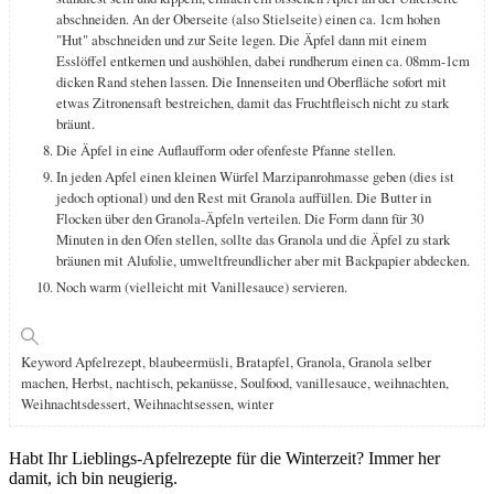
abschneiden. An der Oberseite (also Stielseite) einen ca. 1cm hohen
"Hut" abschneiden und zur Seite legen. Die Äpfel dann mit einem
Esslöffel entkernen und aushöhlen, dabei rundherum einen ca. 08mm-1cm
dicken Rand stehen lassen. Die Innenseiten und Oberfläche sofort mit
etwas Zitronensaft bestreichen, damit das Fruchtfleisch nicht zu stark
bräunt.
Die Äpfel in eine Auflaufform oder ofenfeste Pfanne stellen.
In jeden Apfel einen kleinen Würfel Marzipanrohmasse geben (dies ist
jedoch optional) und den Rest mit Granola auffüllen. Die Butter in
Flocken über den Granola-Äpfeln verteilen. Die Form dann für 30
Minuten in den Ofen stellen, sollte das Granola und die Äpfel zu stark
bräunen mit Alufolie, umweltfreundlicher aber mit Backpapier abdecken.
Noch warm (vielleicht mit Vanillesauce) servieren.
Keyword
Apfelrezept, blaubeermüsli, Bratapfel, Granola, Granola selber
machen, Herbst, nachtisch, pekanüsse, Soulfood, vanillesauce, weihnachten,
Weihnachtsdessert, Weihnachtsessen, winter
Habt Ihr Lieblings-Apfelrezepte für die Winterzeit? Immer her
damit, ich bin neugierig.