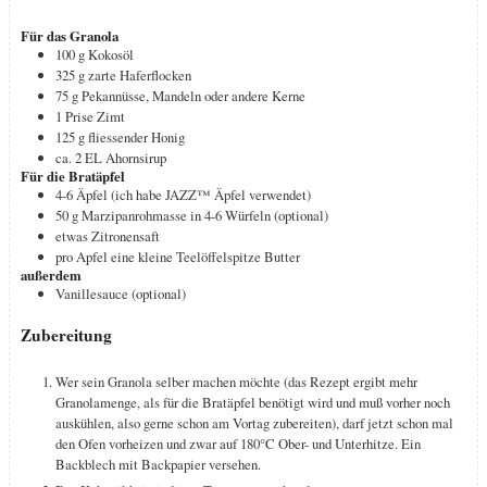
Für das Granola
100
g
Kokosöl
325
g
zarte Haferflocken
75
g
Pekannüsse, Mandeln oder andere Kerne
1
Prise
Zimt
125
g
fliessender Honig
ca. 2
EL
Ahornsirup
Für die Bratäpfel
4-6
Äpfel (ich habe JAZZ™ Äpfel verwendet)
50
g
Marzipanrohmasse in 4-6 Würfeln (optional)
etwas Zitronensaft
pro Apfel eine kleine Teelöffelspitze Butter
außerdem
Vanillesauce (optional)
Zubereitung
Wer sein Granola selber machen möchte (das Rezept ergibt mehr
Granolamenge, als für die Bratäpfel benötigt wird und muß vorher noch
auskühlen, also gerne schon am Vortag zubereiten), darf jetzt schon mal
den Ofen vorheizen und zwar auf 180°C Ober- und Unterhitze. Ein
Backblech mit Backpapier versehen.