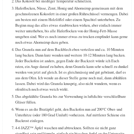
Das Kokosöl bei niedriger Temperatur schmelzen.
Haferflocken, Nüsse, Zimt, Honig und Ahornsirup gemeinsam mit dem
geschmolzenen Kokosfett in einer großen Rührschüssel vermengen. Dabei
am besten mit einem Holzlöffel oder einem Spachtel unterheben. Zu
Beginn mag das alles etwas staubtrocken wirken, aber einfach immer
weiter unterheben, bis alle Haferflocken von der Honig-Fett-Masse
umgeben sind. Wer es noch immer etwas zu trocken empfindet kann gerne
noch etwas Ahornsirup dazu geben.
Das Granola nun auf dem Backblech eben verteilen und ca. 10 Minuten
lang backen. Dann kurz wenden und weitere 10-12 Minuten lang backen.
Jeder Backofen ist anders, gegen Ende der Backzeit würde ich Euch
raten, ein Auge darauf zu haben, denn Granola kann sehr schnell zu dunkel
werden von jetzt auf gleich. Ist es gleichmässig und gut gebräunt, darf es
aus dem Ofen. Ich wende an dieser Stelle gerne noch mal, dann abkühlen
lassen. Dabei wird das Granola knusprig, also nicht wundern, wenn es
ofenfrisch noch etwas weich wirkt.
Das abgekühlte Granola bis zur Verwendung in luftdichte verschließbare
Gläser füllen.
Wenn es an die Bratäpfel geht, den Backofen nun auf 200°C Ober- und
Unterhitze (oder 180 Grad Umluft) vorheizen. Auf mittlerer Schiene ein
Backrost einlegen.
4-6 JAZZ™ Äpfel waschen und abtrocknen. Sollten sie nicht ganz
standfest sein und kippeln, einfach ein bisschen Apfel an der Unterseite