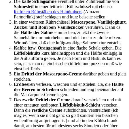
Die
kalte Schlagsahne
eventuell unter Zuhilfenahme von
Sahnesteif
in einer fettfreien Rührschüssel mit ebenso
fettfreien Rührstäben des Handmixers
(Amazon
Partnerlink) steif schlagen und kurz beiseite stellen.
In einer weiteren Rührschüssel
Mascarpone, Vanillejoghurt,
Zucker und Bourbon-Vanillezucker
verrühren. Dann ca.
die
Hälfte der Sahne
einmischen, zuletzt die zweite
Sahnehälfte nur unterheben und nicht mehr zu dolle mixen.
Wir möchten, daß eine luftig-wolkige Sahnemixtur entsteht.
Kaffee bzw. Orangensaft
in eine flache Schale geben. Die
Löffelbiskuits
kurz hineinstippen und die Hälfte einlagig in
die Auflaufform geben. Je nach Form und Biskuits kann es
sein, dass man da ein bisschen tüfteln und puzzlen muß wie
einst bei Tetris.
Ein
Drittel der Mascarpone-Creme
darüber geben und glatt
streichen.
Erdbeeren
verlesen, waschen und entstielen. Ca. die
Hälfte
der Beeren in Scheiben
schneiden und eng beieinander auf
die Mascarpone-Creme legen.
Das
zweite Drittel der Creme
darauf verstreichen und mit
einer erneuten gedippten
Löffelbiskuit-Schicht
versehen.
Dann die
restliche Creme
aufschichten, verstreichen (ich
mag es, wenn sie nicht ganz so glatt sondern ein bisschen
wellenförmig aufgetragen ist) und ab in den Kühlschrank
damit, am besten für mindestens sechs Stunden oder über