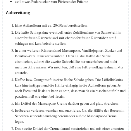
evtl etwas
Puderzucker zum Pürieren der Früchte
Zubereitung
Eine Auflaufform mit ca. 20x30cm bereitstellen.
Die kalte Schlagsahne eventuell unter Zuhilfenahme von Sahnesteif in
einer fettfreien Rührschüssel mit ebenso fettfreien Rührstäben steif
schlagen und kurz beiseite stellen.
In einer weiteren Rührschüssel Mascarpone, Vanillejoghurt, Zucker und
Bourbon-Vanillezucker verrühren. Dann ca. die Hälfte der Sahne
einmischen, zuletzt die zweite Sahnehälfte nur unterheben und nicht
mehr zu dolle mixen. Wir möchten, daß eine luftig-wolkige Sahnemixtur
entsteht.
Kaffee bzw. Orangensaft in eine flache Schale geben. Die Löffelbiskuits
kurz hineinstippen und die Hälfte einlagig in die Auflaufform geben. Je
nach Form und Biskuits kann es sein, dass man da ein bisschen tüfteln und
puzzlen muß wie einst bei Tetris.
Ein Drittel der Mascarpone-Creme darüber geben und glatt streichen.
Erdbeeren verlesen, waschen und entstielen. Ca. die Hälfte der Beeren in
Scheiben schneiden und eng beieinander auf die Mascarpone-Creme
legen.
Das zweite Drittel der Creme darauf verstreichen und mit einer erneuten