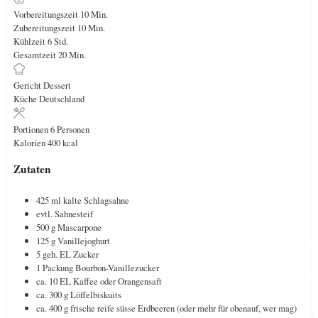
Minuten
Vorbereitungszeit
10
Min.
Minuten
Zubereitungszeit
10
Min.
Stunden
Kühlzeit
6
Std.
Minuten
Gesamtzeit
20
Min.
Gericht
Dessert
Küche
Deutschland
Portionen
6
Personen
Kalorien
400
kcal
Zutaten
425
ml
kalte Schlagsahne
evtl.
Sahnesteif
500
g
Mascarpone
125
g
Vanillejoghurt
5
geh. EL
Zucker
1
Packung
Bourbon-Vanillezucker
ca. 10
EL
Kaffee oder Orangensaft
ca. 300
g
Löffelbiskuits
ca. 400
g
frische reife süsse Erdbeeren (oder mehr für obenauf, wer mag)