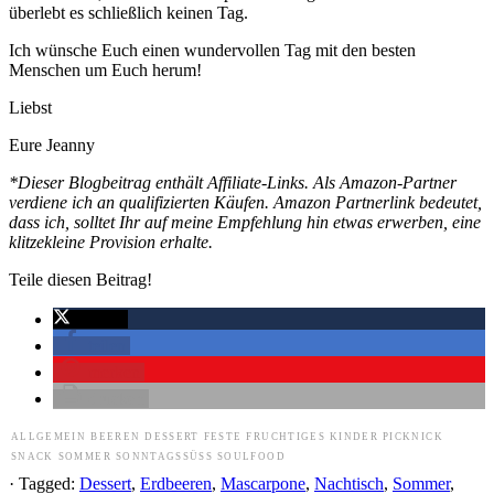
überlebt es schließlich keinen Tag.
Ich wünsche Euch einen wundervollen Tag mit den besten
Menschen um Euch herum!
Liebst
Eure Jeanny
*Dieser Blogbeitrag enthält Affiliate-Links. Als Amazon-Partner
verdiene ich an qualifizierten Käufen. Amazon Partnerlink bedeutet,
dass ich, solltet Ihr auf meine Empfehlung hin etwas erwerben, eine
klitzekleine Provision erhalte.
Teile diesen Beitrag!
twittern
teilen
merken
drucken
ALLGEMEIN
BEEREN
DESSERT
FESTE
FRUCHTIGES
KINDER
PICKNICK
SNACK
SOMMER
SONNTAGSSÜSS
SOULFOOD
· Tagged:
Dessert
,
Erdbeeren
,
Mascarpone
,
Nachtisch
,
Sommer
,