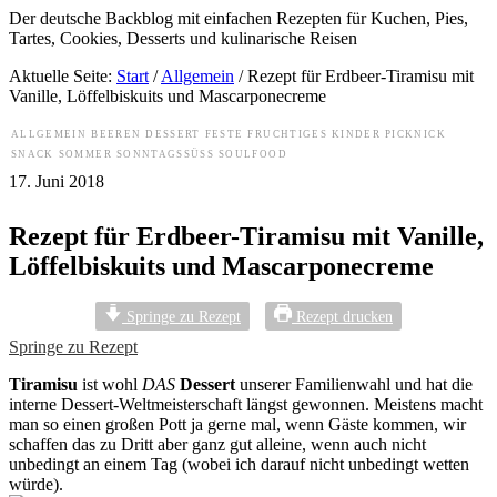
Der deutsche Backblog mit einfachen Rezepten für Kuchen, Pies,
Tartes, Cookies, Desserts und kulinarische Reisen
Aktuelle Seite:
Start
/
Allgemein
/
Rezept für Erdbeer-Tiramisu mit
Vanille, Löffelbiskuits und Mascarponecreme
ALLGEMEIN
BEEREN
DESSERT
FESTE
FRUCHTIGES
KINDER
PICKNICK
SNACK
SOMMER
SONNTAGSSÜSS
SOULFOOD
17. Juni 2018
Rezept für Erdbeer-Tiramisu mit Vanille,
Löffelbiskuits und Mascarponecreme
Springe zu Rezept
Rezept drucken
Springe zu Rezept
Tiramisu
ist wohl
DAS
Dessert
unserer Familienwahl und hat die
interne Dessert-Weltmeisterschaft längst gewonnen. Meistens macht
man so einen großen Pott ja gerne mal, wenn Gäste kommen, wir
schaffen das zu Dritt aber ganz gut alleine, wenn auch nicht
unbedingt an einem Tag (wobei ich darauf nicht unbedingt wetten
würde).