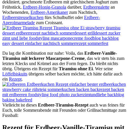
dekliniert, geschmorte Erdbeeren mit griechischem Joghurt zum
Frühstück,
Erdbeer-Honig-Granola
darüber,
Erdbeergalette
an
Wochenenden,
Erdbeer-Amerikaner
zum Nachtisch,
Erdbeerstreuselkuchen
fürs Schulbuffet oder
Erdbeer-
Aperolmarmelade
zum Croissant.
Da lag die Kombination nur nahe: Voila, das
Erdbeer-Vanille-
Tiramisu mit leckerer Mascarpone-Creme
, das wir stets bis zum
letzten Klecks und Krümel aus der Form fegen. Da bleibt nichts
übrig. Übrigens ein Rezept für
Tiramisu ohne Ei
. Wer seine
Löffelbiskuits
übrigens selber backen möchte, ich hätte dafür auch
ein
Rezept
.
Vielleicht ist dieses
Erdbeer-Tiramisu-Rezept
auch was feines für
Euch, tolle Sommerabende mit Freunden oder Grillnachmittage zum
Fussball:
Rezept für Erdbeer-Vanille-Tiramisu mit