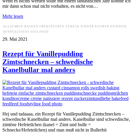
wenn es nichts werden sollte mit einem fantastischen Jahr könnte ich
mir dann schon mal nicht vorhalten, es nicht von…
Mehr lesen
ALLGEMEIN
BACKEN
FRÜHSTÜCKEN
GEBÄCK
KINDER
KUCHEN
PICKNICK
SONNTAGSSÜSS
SOULFOOD
29. Mai 2021
Rezept für Vanillepudding
Zimtschnecken – schwedische
Kanelbullar mal anders
Hej und tadaaaa, ein Rezept für Vanillepudding Zimtschnecken –
schwedische Kanelbullar mal anders. Kanelbullar sind schwedische,
zimtöse Hefeteilchen (kanel = Zimt und bulle =
Schnecke/Hefeteilchen) und man muß nicht in Bullerbü