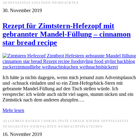
SONNTAGSSÜSS
SOULFOOD
WEIHNACHTEN
30. November 2019
Rezept für Zimtstern-Hefezopf mit
gebrannter Mandel-Füllung – cinnamon
star bread recipe
Ich hätte ja nichts dagegen, wenn mich jemand zum Adventsplausch
und -schnack einladen und so ein Zimt-Hefegebäck-Stern mit
gebrannte Mandel-Füllung auf den Tisch stellen würde. Ich
verspreche: ich würde auch nicht viel sagen, stumm nicken und ein
Zimtstück nach dem anderen abzupfen….
Mehr lesen
ALLGEMEIN
BACKEN
COOKIES
FESTE
GEBÄCK
KINDER
SONNTAGSSÜSS
SÜSSIGKEITEN
WEIHNACHTEN
WEIHNACHTSPLÄTZCHEN
16. November 2019