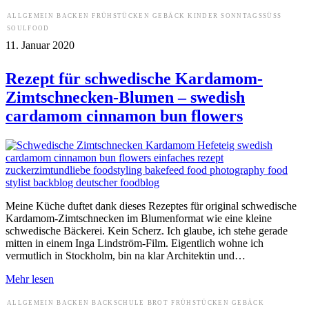
ALLGEMEIN
BACKEN
FRÜHSTÜCKEN
GEBÄCK
KINDER
SONNTAGSSÜSS
SOULFOOD
11. Januar 2020
Rezept für schwedische Kardamom-
Zimtschnecken-Blumen – swedish
cardamom cinnamon bun flowers
Meine Küche duftet dank dieses Rezeptes für original schwedische
Kardamom-Zimtschnecken im Blumenformat wie eine kleine
schwedische Bäckerei. Kein Scherz. Ich glaube, ich stehe gerade
mitten in einem Inga Lindström-Film. Eigentlich wohne ich
vermutlich in Stockholm, bin na klar Architektin und…
Mehr lesen
ALLGEMEIN
BACKEN
BACKSCHULE
BROT
FRÜHSTÜCKEN
GEBÄCK