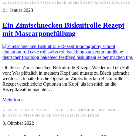
ALLGEMEIN
BACKEN
FESTE
GEBÄCK
KUCHEN
SONNTAGSSÜSS
SOULFOOD
21. Januar 2023
Ein Zimtschnecken Biskuitrolle Rezept
mit Mascarponefüllung
Oh dieses Zimtschnecken Biskuitrolle Rezept. Wieder mal ein Fall
von: War plötzlich in meinem Kopf und musste zu Blech gebracht
werden. Ich hatte für die Operation Zimtschnecken Biskuitrolle
Rezept verschiedene Optionen im Kopf, als ich mich an die
Rezeptkreation machte:…
Mehr lesen
ALLGEMEIN
BACKEN
CHEESECAKE
FESTE
GEBÄCK
HERBST
KINDER
KUCHEN
MUFFINS
PICKNICK
SONNTAGSSÜSS
SOULFOOD
8. Oktober 2022