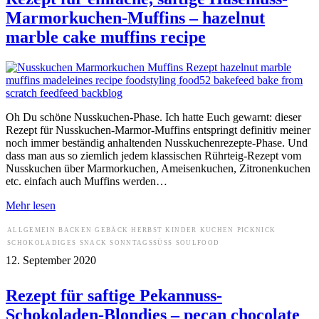
Marmorkuchen-Muffins – hazelnut
marble cake muffins recipe
Oh Du schöne Nusskuchen-Phase. Ich hatte Euch gewarnt: dieser
Rezept für Nusskuchen-Marmor-Muffins entspringt definitiv meiner
noch immer beständig anhaltenden Nusskuchenrezepte-Phase. Und
dass man aus so ziemlich jedem klassischen Rührteig-Rezept vom
Nusskuchen über Marmorkuchen, Ameisenkuchen, Zitronenkuchen
etc. einfach auch Muffins werden…
Mehr lesen
ALLGEMEIN
BACKEN
GEBÄCK
HERBST
KINDER
KUCHEN
PICKNICK
SCHOKOLADIGES
SNACK
SONNTAGSSÜSS
SOULFOOD
12. September 2020
Rezept für saftige Pekannuss-
Schokoladen-Blondies – pecan chocolate