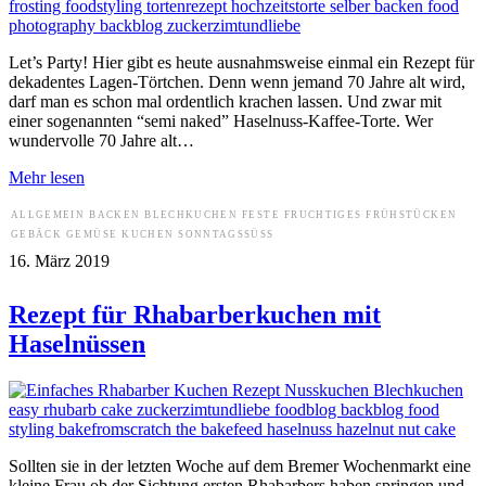
Let’s Party! Hier gibt es heute ausnahmsweise einmal ein Rezept für
dekadentes Lagen-Törtchen. Denn wenn jemand 70 Jahre alt wird,
darf man es schon mal ordentlich krachen lassen. Und zwar mit
einer sogenannten “semi naked” Haselnuss-Kaffee-Torte. Wer
wundervolle 70 Jahre alt…
Mehr lesen
ALLGEMEIN
BACKEN
BLECHKUCHEN
FESTE
FRUCHTIGES
FRÜHSTÜCKEN
GEBÄCK
GEMÜSE
KUCHEN
SONNTAGSSÜSS
16. März 2019
Rezept für Rhabarberkuchen mit
Haselnüssen
Sollten sie in der letzten Woche auf dem Bremer Wochenmarkt eine
kleine Frau ob der Sichtung ersten Rhabarbers haben springen und