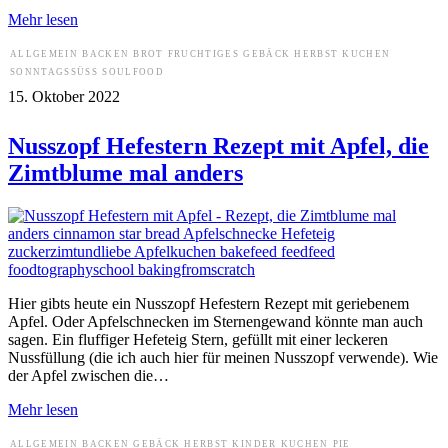
Mehr lesen
ALLGEMEIN
BACKEN
BROT
FRUCHTIGES
GEBÄCK
HERBST
KUCHEN
SONNTAGSSÜSS
SOULFOOD
15. Oktober 2022
Nusszopf Hefestern Rezept mit Apfel, die
Zimtblume mal anders
Hier gibts heute ein Nusszopf Hefestern Rezept mit geriebenem
Apfel. Oder Apfelschnecken im Sternengewand könnte man auch
sagen. Ein fluffiger Hefeteig Stern, gefüllt mit einer leckeren
Nussfüllung (die ich auch hier für meinen Nusszopf verwende). Wie
der Apfel zwischen die…
Mehr lesen
ALLGEMEIN
BACKEN
GEBÄCK
HERBST
KINDER
KUCHEN
PIE