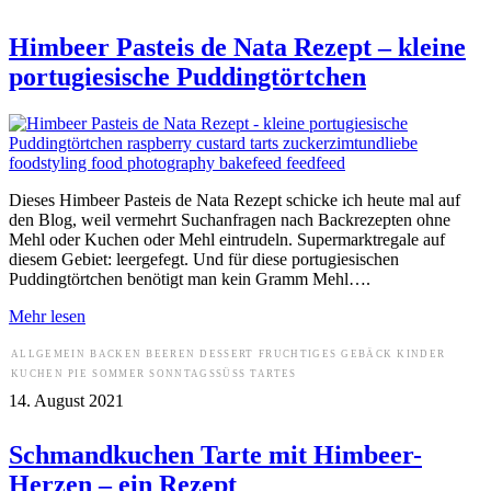
Himbeer Pasteis de Nata Rezept – kleine
portugiesische Puddingtörtchen
Dieses Himbeer Pasteis de Nata Rezept schicke ich heute mal auf
den Blog, weil vermehrt Suchanfragen nach Backrezepten ohne
Mehl oder Kuchen oder Mehl eintrudeln. Supermarktregale auf
diesem Gebiet: leergefegt. Und für diese portugiesischen
Puddingtörtchen benötigt man kein Gramm Mehl….
Mehr lesen
ALLGEMEIN
BACKEN
BEEREN
DESSERT
FRUCHTIGES
GEBÄCK
KINDER
KUCHEN
PIE
SOMMER
SONNTAGSSÜSS
TARTES
14. August 2021
Schmandkuchen Tarte mit Himbeer-
Herzen – ein Rezept