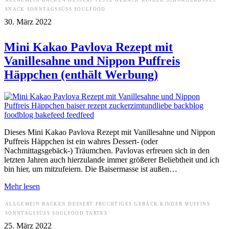
ALLGEMEIN
BACKEN
DESSERT
FESTE
GEBÄCK
KINDER
SCHOKOLADIGES
SNACK
SONNTAGSSÜSS
SOULFOOD
30. März 2022
Mini Kakao Pavlova Rezept mit
Vanillesahne und Nippon Puffreis
Häppchen (enthält Werbung)
Dieses Mini Kakao Pavlova Rezept mit Vanillesahne und Nippon
Puffreis Häppchen ist ein wahres Dessert- (oder
Nachmittagsgebäck-) Träumchen. Pavlovas erfreuen sich in den
letzten Jahren auch hierzulande immer größerer Beliebtheit und ich
bin hier, um mitzufeiern. Die Baisermasse ist außen…
Mehr lesen
ALLGEMEIN
BACKEN
DESSERT
FRUCHTIGES
GEBÄCK
KINDER
MUFFINS
SONNTAGSSÜSS
SOULFOOD
TARTES
25. März 2022