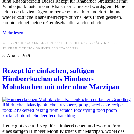
Juhu Rhabarberzeit! Dieses Rezept für Rhabarber Streuseltaler mit
Vanillequark läutet meine Rhabarber-Jahreszeit würdig ein. Habe
ich in den letzten Tagen immer schon mal hier und dort hin und
wieder köstliche Rhabarberrezepte durchs Netz flitzen gesehen,
konnte ich bei meinem Gemüsehändler auch endlich…
Mehr lesen
ALLGEMEIN
BACKEN
BEEREN
FESTE
FRUCHTIGES
GEBÄCK
KINDER
KUCHEN
PICKNICK
SOMMER
SONNTAGSSÜSS
8. August 2020
Rezept für einfachen, saftigen
Himbeerkuchen als Himbeer-
Mohnkuchen mit oder ohne Marzipan
Heute gibt es ein Rezept für Himbeerkuchen und zwar in Form
eines saftigen Himbeer-Mohn-Kuchens mit Marzipan, wobei das