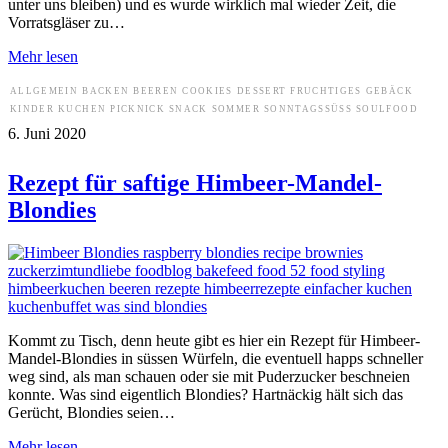
unter uns bleiben) und es wurde wirklich mal wieder Zeit, die
Vorratsgläser zu…
Mehr lesen
ALLGEMEIN
BACKEN
BEEREN
COOKIES
DESSERT
FRUCHTIGES
GEBÄCK
KINDER
KUCHEN
PICKNICK
SNACK
SOMMER
SONNTAGSSÜSS
SOULFOOD
6. Juni 2020
Rezept für saftige Himbeer-Mandel-
Blondies
Kommt zu Tisch, denn heute gibt es hier ein Rezept für Himbeer-
Mandel-Blondies in süssen Würfeln, die eventuell happs schneller
weg sind, als man schauen oder sie mit Puderzucker beschneien
konnte. Was sind eigentlich Blondies? Hartnäckig hält sich das
Gerücht, Blondies seien…
Mehr lesen