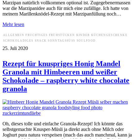
Marzipan natürlich vollkommen optional ist. Zugegebenermassen
war die Marzipanidee auch für mich eine zufällige. Ich hatte von
meinem Marillenknödel-Rezept mit Marzipanfüllung noch…
Mehr lesen
ALLGEMEIN
FRUCHTIGES
FRÜHSTÜCKEN
KINDER
KÜCHENGESCHENKE
SCHOKOLADIGES
SNACK
SONNTAGSSÜSS
SOULFOOD
25. Juli 2020
Rezept für knuspriges Honig Mandel
Granola mit Himbeeren und weißer
Schokolade – raspberry white chocolate
granola
Oh, dieses tolle und einfache Granola-Rezept! Ich könnte das
selbstgemachte Knusper-Müsli ja direkt auch ohne Milch oder
Joghurt pura natura verspeisen (mach das auch manchmal, kann ja