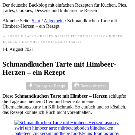
Der deutsche Backblog mit einfachen Rezepten für Kuchen, Pies,
Tartes, Cookies, Desserts und kulinarische Reisen
Aktuelle Seite:
Start
/
Allgemein
/
Schmandkuchen Tarte mit
Himbeer-Herzen – ein Rezept
ALLGEMEIN
BACKEN
BEEREN
DESSERT
FRUCHTIGES
GEBÄCK
KINDER
KUCHEN
PIE
SOMMER
SONNTAGSSÜSS
TARTES
14. August 2021
Schmandkuchen Tarte mit Himbeer-
Herzen – ein Rezept
Springe zu Rezept
Rezept drucken
Diese
Schmandkuchen Tarte mit Himbeer – Herzen
schlupfte
die Tage aus meinem Ofen und feierte dann eine
Übernachtungsparty im Kühlschrank. So einfach und so köstlich,
das Rezept konnte ich Euch nicht vorenthalten.