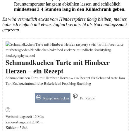
Raumtemperatur langsam abkühlen lassen und schließlich
mindestens 3-4 Stunden lang in den Kühlschrank geben.
Es wird vermutlich etwas vom Himbeerpüree übrig bleiben, meines
habe ich einfach mit etwas Joghurt vermischt als Nachmittagssnack
gegessen.
Schmandkuchen Tarte mit Himbeer
Herzen – ein Rezept
Schmandkuchen Tarte mit Himbeer Herzen – ein Rezept für Schmand tarte Jam
Tart Zuckerzimtundliebe Bakefefeed Foodblog Backblog
Rezept ausdrucken
Pin Recipe
Minuten
Vorbereitungszeit
15
Min.
Minuten
Zubereitungszeit
20
Min.
Stunden
Kühlzeit
5
Std.