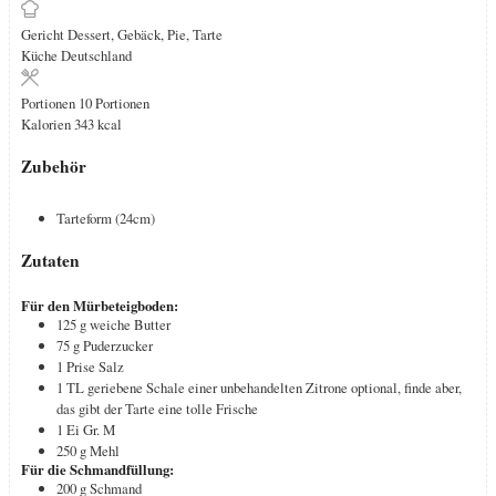
Gericht
Dessert, Gebäck, Pie, Tarte
Küche
Deutschland
Portionen
10
Portionen
Kalorien
343
kcal
Zubehör
Tarteform (24cm)
Zutaten
Für den Mürbeteigboden:
125
g
weiche Butter
75
g
Puderzucker
1
Prise Salz
1
TL
geriebene Schale einer unbehandelten Zitrone
optional, finde aber,
das gibt der Tarte eine tolle Frische
1
Ei
Gr. M
250
g
Mehl
Für die Schmandfüllung:
200
g
Schmand