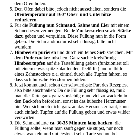
dem Ofen holen.
Den Ofen dabei bitte jedoch nicht ausschalten, sondern die
Ofentemperatur auf 160° Ober- und Unterhitze
reduzieren.
Für die
Füllung nun Schmand, Sahne und Eier
mit einem
Schneebesen vermengen. Beide
Zuckersorten
sowie
Stärke
dazu geben und verquirlen. Diese Füllung nun in die Form
geben. Die Schmandmixtur ist sehr flüssig, bitte nicht
wundern.
Himbeeren
pürieren
und durch ein feines Sieb streichen. Mit
dem
Puderzucker
mischen. Ganz sachte kreisförmig
Himbeertupfen
auf die Tartefüllung geben (funktioniert toll
mit einem etwas spitz zulaufenden Teelöffel) und mithilfe
eines Zahnstochers o.ä. einmal durch alle Tupfen fahren, so
dass sich hübsche Herzformen bilden.
Jetzt kommt auch schon der schwierigste Part des Rezeptes,
also bitte anschnallen: Da die Füllung sehr flüssig ist, muß
man die Tarte ganz ganz vorsichtig ohne viel zu wackeln in
den Backofen befördern, sonst ist das hübsche Herzmuster
hin. Wer sich noch nicht ganz an das Herzmuster traut, kann
auch einfach Tupfen auf die Füllung geben und etwas wilder
verswirlen.
Die Schmandtarte
ca. 30-35 Minuten lang backen,
die
Füllung sollte, wenn man sanft gegen sie stupst, nur noch
etwas wackeln und gut gestockt sein. Tarte sodann bei