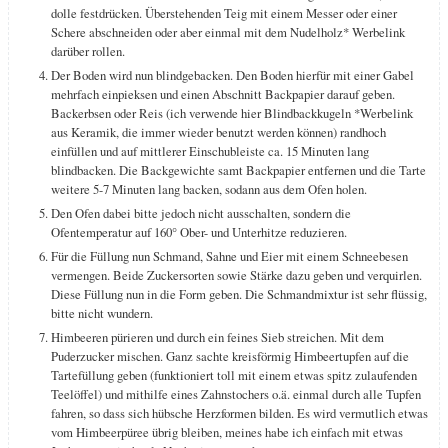
dolle festdrücken. Überstehenden Teig mit einem Messer oder einer
Schere abschneiden oder aber einmal mit dem Nudelholz* Werbelink
darüber rollen.
Der Boden wird nun blindgebacken. Den Boden hierfür mit einer Gabel
mehrfach einpieksen und einen Abschnitt Backpapier darauf geben.
Backerbsen oder Reis (ich verwende hier Blindbackkugeln *Werbelink
aus Keramik, die immer wieder benutzt werden können) randhoch
einfüllen und auf mittlerer Einschubleiste ca. 15 Minuten lang
blindbacken. Die Backgewichte samt Backpapier entfernen und die Tarte
weitere 5-7 Minuten lang backen, sodann aus dem Ofen holen.
Den Ofen dabei bitte jedoch nicht ausschalten, sondern die
Ofentemperatur auf 160° Ober- und Unterhitze reduzieren.
Für die Füllung nun Schmand, Sahne und Eier mit einem Schneebesen
vermengen. Beide Zuckersorten sowie Stärke dazu geben und verquirlen.
Diese Füllung nun in die Form geben. Die Schmandmixtur ist sehr flüssig,
bitte nicht wundern.
Himbeeren pürieren und durch ein feines Sieb streichen. Mit dem
Puderzucker mischen. Ganz sachte kreisförmig Himbeertupfen auf die
Tartefüllung geben (funktioniert toll mit einem etwas spitz zulaufenden
Teelöffel) und mithilfe eines Zahnstochers o.ä. einmal durch alle Tupfen
fahren, so dass sich hübsche Herzformen bilden. Es wird vermutlich etwas
vom Himbeerpüree übrig bleiben, meines habe ich einfach mit etwas