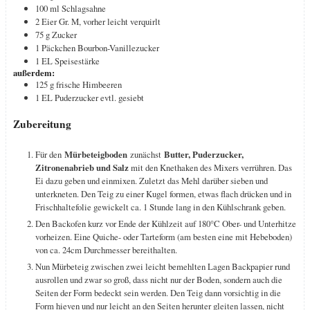
100
ml
Schlagsahne
2
Eier
Gr. M, vorher leicht verquirlt
75
g
Zucker
1
Päckchen Bourbon-Vanillezucker
1
EL
Speisestärke
außerdem:
125
g
frische Himbeeren
1
EL
Puderzucker
evtl. gesiebt
Zubereitung
Für den
Mürbeteigboden
zunächst
Butter, Puderzucker,
Zitronenabrieb und Salz
mit den Knethaken des Mixers verrühren. Das
Ei dazu geben und einmixen. Zuletzt das Mehl darüber sieben und
unterkneten. Den Teig zu einer Kugel formen, etwas flach drücken und in
Frischhaltefolie gewickelt ca. 1 Stunde lang in den Kühlschrank geben.
Den Backofen kurz vor Ende der Kühlzeit auf 180°C Ober- und Unterhitze
vorheizen. Eine Quiche- oder Tarteform (am besten eine mit Hebeboden)
von ca. 24cm Durchmesser bereithalten.
Nun Mürbeteig zwischen zwei leicht bemehlten Lagen Backpapier rund
ausrollen und zwar so groß, dass nicht nur der Boden, sondern auch die
Seiten der Form bedeckt sein werden. Den Teig dann vorsichtig in die
Form hieven und nur leicht an den Seiten herunter gleiten lassen, nicht