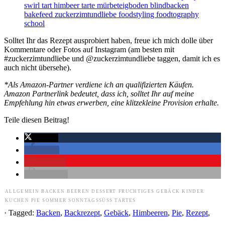
Solltet Ihr das Rezept ausprobiert haben, freue ich mich dolle über
Kommentare oder Fotos auf Instagram (am besten mit
#zuckerzimtundliebe und @zuckerzimtundliebe taggen, damit ich es
auch nicht übersehe).
*Als Amazon-Partner verdiene ich an qualifizierten Käufen.
Amazon Partnerlink bedeutet, dass ich, solltet Ihr auf meine
Empfehlung hin etwas erwerben, eine klitzekleine Provision erhalte.
Teile diesen Beitrag!
twittern
teilen
merken
drucken
ALLGEMEIN
BACKEN
BEEREN
DESSERT
FRUCHTIGES
GEBÄCK
KINDER
KUCHEN
PIE
SOMMER
SONNTAGSSÜSS
TARTES
· Tagged:
Backen
,
Backrezept
,
Gebäck
,
Himbeeren
,
Pie
,
Rezept
,