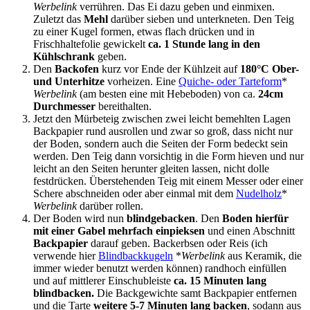
Werbelink
verrühren. Das Ei dazu geben und einmixen.
Zuletzt das
Mehl
darüber sieben und unterkneten. Den Teig
zu einer Kugel formen, etwas flach drücken und in
Frischhaltefolie gewickelt
ca. 1 Stunde lang in den
Kühlschrank
geben.
Den
Backofen
kurz vor Ende der Kühlzeit auf
180°C Ober-
und Unterhitze
vorheizen. Eine
Quiche- oder Tarteform
*
Werbelink
(am besten eine mit Hebeboden) von ca.
24cm
Durchmesser
bereithalten.
Jetzt den Mürbeteig zwischen zwei leicht bemehlten Lagen
Backpapier rund ausrollen und zwar so groß, dass nicht nur
der Boden, sondern auch die Seiten der Form bedeckt sein
werden. Den Teig dann vorsichtig in die Form hieven und nur
leicht an den Seiten herunter gleiten lassen, nicht dolle
festdrücken. Überstehenden Teig mit einem Messer oder einer
Schere abschneiden oder aber einmal mit dem
Nudelholz
*
Werbelink
darüber rollen.
Der Boden wird nun
blindgebacken
. Den
Boden hierfür
mit einer Gabel mehrfach einpieksen
und einen Abschnitt
Backpapier
darauf geben. Backerbsen oder Reis (ich
verwende hier
Blindbackkugeln
*
Werbelink
aus Keramik, die
immer wieder benutzt werden können) randhoch einfüllen
und auf mittlerer Einschubleiste
ca. 15 Minuten lang
blindbacken.
Die Backgewichte samt Backpapier entfernen
und die Tarte
weitere 5-7 Minuten lang backen
, sodann aus