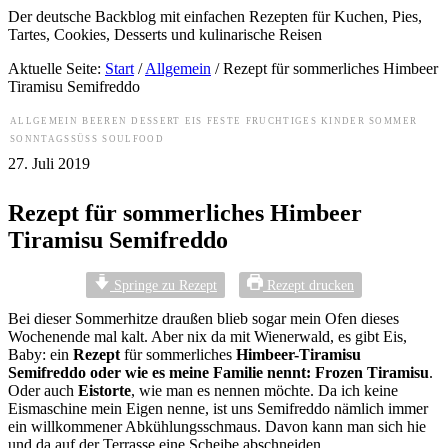
Der deutsche Backblog mit einfachen Rezepten für Kuchen, Pies,
Tartes, Cookies, Desserts und kulinarische Reisen
Aktuelle Seite:
Start
/
Allgemein
/
Rezept für sommerliches Himbeer
Tiramisu Semifreddo
ALLGEMEIN
BEEREN
DESSERT
EIS
FESTE
FRUCHTIGES
KINDER
SOMMER
SONNTAGSSÜSS
SOULFOOD
27. Juli 2019
Rezept für sommerliches Himbeer
Tiramisu Semifreddo
Springe zu Rezept
Rezept drucken
Bei dieser Sommerhitze draußen blieb sogar mein Ofen dieses
Wochenende mal kalt. Aber nix da mit Wienerwald, es gibt Eis,
Baby: ein
Rezept
für sommerliches
Himbeer-Tiramisu
Semifreddo oder wie es meine Familie nennt: Frozen Tiramisu
.
Oder auch
Eistorte
, wie man es nennen möchte. Da ich keine
Eismaschine mein Eigen nenne, ist uns Semifreddo nämlich immer
ein willkommener Abkühlungsschmaus. Davon kann man sich hie
und da auf der Terrasse eine Scheibe abschneiden.