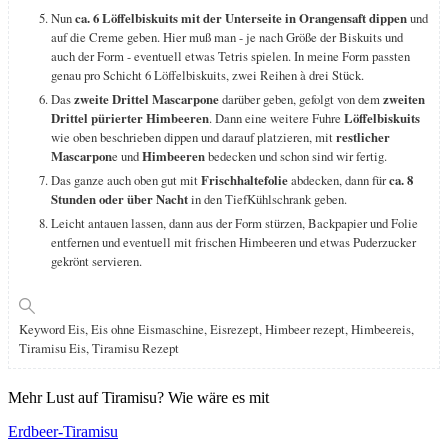
Nun
ca. 6 Löffelbiskuits mit der Unterseite in Orangensaft dippen
und
auf die Creme geben. Hier muß man - je nach Größe der Biskuits und
auch der Form - eventuell etwas Tetris spielen. In meine Form passten
genau pro Schicht 6 Löffelbiskuits, zwei Reihen à drei Stück.
Das
zweite Drittel Mascarpone
darüber geben, gefolgt von dem
zweiten
Drittel pürierter Himbeeren
. Dann eine weitere Fuhre
Löffelbiskuits
wie oben beschrieben dippen und darauf platzieren, mit
restlicher
Mascarpon
e und
Himbeeren
bedecken und schon sind wir fertig.
Das ganze auch oben gut mit
Frischhaltefolie
abdecken, dann für
ca. 8
Stunden oder über Nacht
in den TiefKühlschrank geben.
Leicht antauen lassen, dann aus der Form stürzen, Backpapier und Folie
entfernen und eventuell mit frischen Himbeeren und etwas Puderzucker
gekrönt servieren.
Keyword
Eis, Eis ohne Eismaschine, Eisrezept, Himbeer rezept, Himbeereis,
Tiramisu Eis, Tiramisu Rezept
Mehr Lust auf Tiramisu? Wie wäre es mit
Erdbeer-Tiramisu