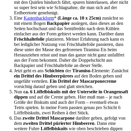
mit den Quirlen hindurch fährt, spuren hinterlassen, aber nicht
so super fest sein wie Schlagsahne, die man sich auf der
Erdbeertorte genehmigt.
Eine
Kastenbackform
*
(Länge ca. 10 x 25cm)
zunächst so
mit einem Bogen
Backpapier
auslegen, dass dieses an den
Seiten hochschaut und das Semifreddo nach dem Kühlen
einfacher aus der Form gehievt werden kann. Darüber dann
Frischhaltefolie
platzieren. Meiner Erfahrung nach kann es
bei lediglicher Nutzung von Frischhaltefolie passieren, dass
diese unter der Masse des gefrorenen Tiramisu Eis beim
Herausziehen reisst und man das ganze nicht ganz unfallfrei
aus der Form bekommt. Daher die Doppelschicht aus
Backpapier und Frischhaltefolie an dieser Stelle.
Jetzt geht es ans
Schichten
der
Tiramisu
-Elemente: Zunächst
ein Drittel des Himbeerpürees
auf den Boden geben und
ungefähr verteilen.
Ein Drittel der Mascarponecreme
vorsichtig darauf geben und glatt streichen.
Nun
ca. 6 Löffelbiskuits mit der Unterseite in Orangensaft
dippen
und auf die Creme geben. Hier muß man – je nach
Größe der Biskuits und auch der Form – eventuell etwas
Tetris spielen. In meine Form passten genau pro Schicht 6
Löffelbiskuits, zwei Reihen à drei Stück.
Das
zweite Drittel Mascarpone
darüber geben, gefolgt von
dem
zweiten Drittel pürierter Himbeeren
. Dann eine
weitere Fuhre
Löffelbiskuits
wie oben beschrieben dippen