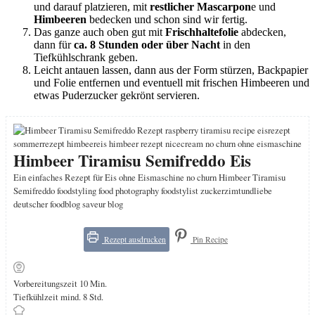
und darauf platzieren, mit
restlicher Mascarpon
e und
Himbeeren
bedecken und schon sind wir fertig.
Das ganze auch oben gut mit
Frischhaltefolie
abdecken,
dann für
ca. 8 Stunden oder über Nacht
in den
Tiefkühlschrank geben.
Leicht antauen lassen, dann aus der Form stürzen, Backpapier
und Folie entfernen und eventuell mit frischen Himbeeren und
etwas Puderzucker gekrönt servieren.
Himbeer Tiramisu Semifreddo Eis
Ein einfaches Rezept für Eis ohne Eismaschine no churn Himbeer Tiramisu
Semifreddo foodstyling food photography foodstylist zuckerzimtundliebe
deutscher foodblog saveur blog
Rezept ausdrucken
Pin Recipe
Minuten
Vorbereitungszeit
10
Min.
Stunden
Tiefkühlzeit mind.
8
Std.