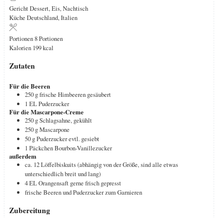
Gericht
Dessert, Eis, Nachtisch
Küche
Deutschland, Italien
Portionen
8
Portionen
Kalorien
199
kcal
Zutaten
Für die Beeren
250
g
frische Himbeeren
gesäubert
1
EL
Puderzucker
Für die Mascarpone-Creme
250
g
Schlagsahne, gekühlt
250
g
Mascarpone
50
g
Puderzucker
evtl. gesiebt
1
Päckchen
Bourbon-Vanillezucker
außerdem
ca. 12
Löffelbiskuits
(abhängig von der Größe, sind alle etwas
unterschiedlich breit und lang)
4
EL
Orangensaft
gerne frisch gepresst
frische Beeren und Puderzucker zum Garnieren
Zubereitung