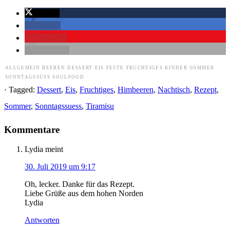
twittern
teilen
merken
drucken
ALLGEMEIN
BEEREN
DESSERT
EIS
FESTE
FRUCHTIGES
KINDER
SOMMER
SONNTAGSSÜSS
SOULFOOD
· Tagged:
Dessert
,
Eis
,
Fruchtiges
,
Himbeeren
,
Nachtisch
,
Rezept
,
Sommer
,
Sonntagssuess
,
Tiramisu
Kommentare
Lydia
meint
30. Juli 2019 um 9:17
Oh, lecker. Danke für das Rezept.
Liebe Grüße aus dem hohen Norden
Lydia
Antworten