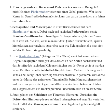
Frische gesäuberte Beeren mit Puderzucker
in einem Rührgefäß
mithilfe eines
Pürierstabes
* oder mit einer Gabel pürieren. Wer keine
Kerne im Semifreddo haben möchte, kann das ganze dann durch ein feines
Sieb streichen.
Schlagsahne und Mascarpone
in einer Rührschüssel mit dem
Handmixer
* mixen. Dabei nach und nach den
Puderzucker
sowie
Bourbon-Vanillezucker
hinzufügen. So lange mischen, bis die Creme
halb steif ist. Sie soll, wenn man mit den Quirlen hindurch fährt, spuren
hinterlassen, aber nicht so super fest sein wie Schlagsahne, die man sich
auf der Erdbeertorte genehmigt.
Eine
Kastenbackform
*
(Länge ca. 10 x 25cm)
zunächst so mit einem
Bogen
Backpapier
auslegen, dass dieses an den Seiten hochschaut und
das Semifreddo nach dem Kühlen einfacher aus der Form gehievt werden
kann. Darüber dann
Frischhaltefolie
platzieren. Meiner Erfahrung nach
kann es bei lediglicher Nutzung von Frischhaltefolie passieren, dass diese
unter der Masse des gefrorenen Tiramisu Eis beim Herausziehen reisst
und man das ganze nicht ganz unfallfrei aus der Form bekommt. Daher
die Doppelschicht aus Backpapier und Frischhaltefolie an dieser Stelle.
Jetzt geht es ans
Schichten
der
Tiramisu
-Elemente: Zunächst
ein
Drittel des Himbeerpürees
auf den Boden geben und ungefähr verteilen.
Ein Drittel der Mascarponecreme
vorsichtig darauf geben und glatt
streichen.