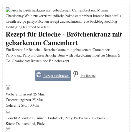
Rezept für Brioche - Brötchenkranz mit
gebackenem Camembert
Ein Rezept für Brioche - Brötchenkranz mit gebackenem Camembert
Partykranz Partybrötchen Brioche Buns with baked camembert zu Mumm &
Co. Chardonnay Brunchidee Brunchrezept
Rezept ausdrucken
Pin Recipe
Minuten
Vorbereitungszeit
25
Min.
Minuten
Zubereitungszeit
25
Min.
Stunden
Minuten
Gehzeit
2
Std.
10
Min.
Gericht
Abendbrot, Brunch, Frühstück, Party, Partysnack, Picknick
Küche
Deutschland, Pfalz