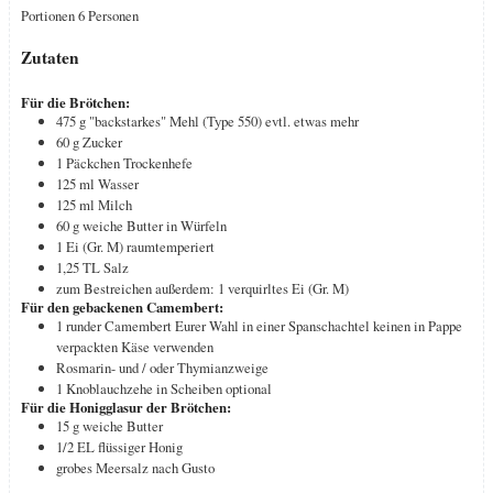
Portionen
6
Personen
Zutaten
Für die Brötchen:
475
g
"backstarkes" Mehl (Type 550)
evtl. etwas mehr
60
g
Zucker
1
Päckchen Trockenhefe
125
ml
Wasser
125
ml
Milch
60
g
weiche Butter in Würfeln
1
Ei (Gr. M)
raumtemperiert
1,25
TL
Salz
zum Bestreichen außerdem: 1 verquirltes Ei (Gr. M)
Für den gebackenen Camembert:
1
runder
Camembert Eurer Wahl in einer Spanschachtel
keinen in Pappe
verpackten Käse verwenden
Rosmarin- und / oder Thymianzweige
1
Knoblauchzehe in Scheiben
optional
Für die Honigglasur der Brötchen:
15
g
weiche Butter
1/2
EL
flüssiger Honig
grobes Meersalz
nach Gusto