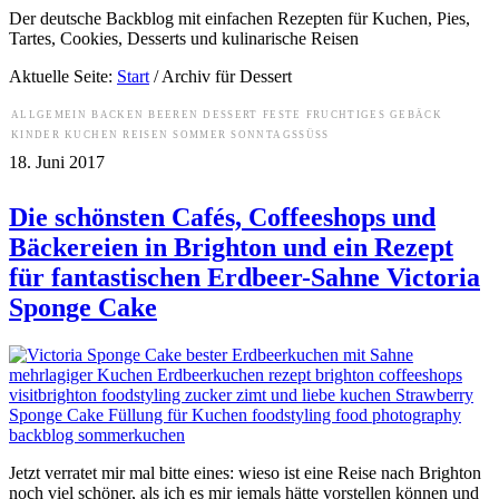
Der deutsche Backblog mit einfachen Rezepten für Kuchen, Pies,
Tartes, Cookies, Desserts und kulinarische Reisen
Aktuelle Seite:
Start
/
Archiv für Dessert
ALLGEMEIN
BACKEN
BEEREN
DESSERT
FESTE
FRUCHTIGES
GEBÄCK
KINDER
KUCHEN
REISEN
SOMMER
SONNTAGSSÜSS
18. Juni 2017
Die schönsten Cafés, Coffeeshops und
Bäckereien in Brighton und ein Rezept
für fantastischen Erdbeer-Sahne Victoria
Sponge Cake
Jetzt verratet mir mal bitte eines: wieso ist eine Reise nach Brighton
noch viel schöner, als ich es mir jemals hätte vorstellen können und