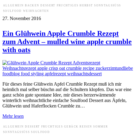
ALLGEMEIN
BACKEN
DESSERT
FRUCHTIGES
HERBST
SONNTAGSSÜSS
SOULFOOD
WEIHNACHTEN
27. November 2016
Ein Glühwein Apple Crumble Rezept
zum Advent – mulled wine apple crumble
with oats
Für dieses feine Glühwein Apfel Crumble Rezept muß ich mir
heimlich mal selber büschn auf die Schultern klopfen. Das war eine
ganz schön gute spontane Idee, mir dieses herzerwärmende
winterlich weihnachtliche einfache Soulfood Dessert aus Äpfeln,
Glühwein und Haferflocken Crumble zu…
Mehr lesen
ALLGEMEIN
DESSERT
FRUCHTIGES
GEBÄCK
REISEN
SOMMER
SONNTAGSSÜSS
SOULFOOD