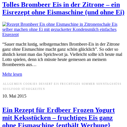
Tolles Brombeer Eis in der Zitrone – ein
Eisrezept ohne Eismaschine (und ohne Ei)
“Sauer macht lustig, selbstgemachtes Brombeer-Eis in der Zitrone
ganz ohne Eismaschine macht ganz schön glücklich”. So oder so
ähnlich kennt man das Sprichwort ja. Vielleicht sollte ich heute mal
Lotto spielen, denn ich müsste heute gemessen an meinem
Brombeereis aus…
Mehr lesen
ALLGEMEIN
COOKIES
DESSERT
EIS
FRUCHTIGES
SOMMER
SONNTAGSSÜSS
SOULFOOD
SÜSSIGKEITEN
10. Mai 2015
Ein Rezept für Erdbeer Frozen Yogurt
mit Keksstücken – fruchtiges Eis ganz
ohne Eismaschine {enthält Werbung}