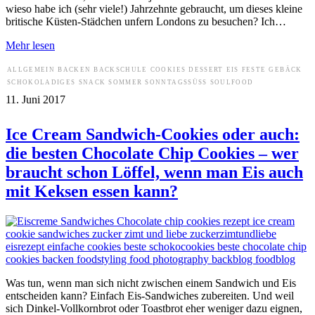
wieso habe ich (sehr viele!) Jahrzehnte gebraucht, um dieses kleine
britische Küsten-Städchen unfern Londons zu besuchen? Ich…
Mehr lesen
ALLGEMEIN
BACKEN
BACKSCHULE
COOKIES
DESSERT
EIS
FESTE
GEBÄCK
SCHOKOLADIGES
SNACK
SOMMER
SONNTAGSSÜSS
SOULFOOD
11. Juni 2017
Ice Cream Sandwich-Cookies oder auch:
die besten Chocolate Chip Cookies – wer
braucht schon Löffel, wenn man Eis auch
mit Keksen essen kann?
Was tun, wenn man sich nicht zwischen einem Sandwich und Eis
entscheiden kann? Einfach Eis-Sandwiches zubereiten. Und weil
sich Dinkel-Vollkornbrot oder Toastbrot eher weniger dazu eignen,