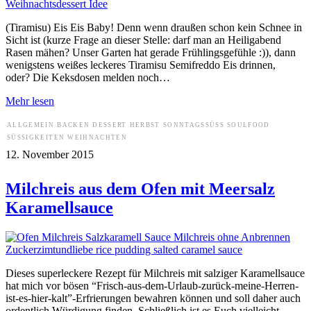
(Tiramisu) Eis Eis Baby! Denn wenn draußen schon kein Schnee in
Sicht ist (kurze Frage an dieser Stelle: darf man an Heiligabend
Rasen mähen? Unser Garten hat gerade Frühlingsgefühle :)), dann
wenigstens weißes leckeres Tiramisu Semifreddo Eis drinnen,
oder? Die Keksdosen melden noch…
Mehr lesen
ALLGEMEIN
BACKEN
DESSERT
HERBST
SONNTAGSSÜSS
SOULFOOD
SÜSSIGKEITEN
WEIHNACHTEN
12. November 2015
Milchreis aus dem Ofen mit Meersalz
Karamellsauce
Dieses superleckere Rezept für Milchreis mit salziger Karamellsauce
hat mich vor bösen “Frisch-aus-dem-Urlaub-zurück-meine-Herren-
ist-es-hier-kalt”-Erfrierungen bewahren können und soll daher auch
ordentlich Würdigung finden. Schließlich ist es Euch vielleicht