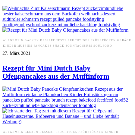
ALLGEMEIN
BACKEN
DESSERT
FESTE
FRUCHTIGES
FRÜHSTÜCKEN
GEBÄCK
KINDER
MUFFINS
PANCAKES
SNACK
SONNTAGSSÜSS
SOULFOOD
27. März 2021
Rezept für Mini Dutch Baby
Ofenpancakes aus der Muffinform
ALLGEMEIN
BEEREN
DESSERT
FRUCHTIGES
FRÜHSTÜCKEN
KINDER