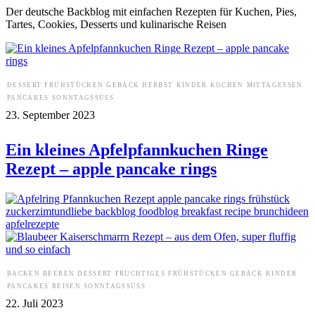
Der deutsche Backblog mit einfachen Rezepten für Kuchen, Pies,
Tartes, Cookies, Desserts und kulinarische Reisen
DESSERT
FRÜHSTÜCKEN
GEBÄCK
HERBST
KINDER
KOCHEN
MITTAGESSEN
PANCAKES
SONNTAGSSÜSS
23. September 2023
Ein kleines Apfelpfannkuchen Ringe
Rezept – apple pancake rings
BACKEN
BEEREN
DESSERT
FRUCHTIGES
FRÜHSTÜCKEN
GEBÄCK
KINDER
PANCAKES
REISEN
SONNTAGSSÜSS
22. Juli 2023