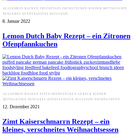
ALLGEMEIN
BACKEN
FRUCHTIGES
FRÜHSTÜCKEN
KINDER
MITTAGESSEN
PANCAKES
SONNTAGSSÜSS
SOULFOOD
8. Januar 2022
Lemon Dutch Baby Rezept – ein Zitronen
Ofenpfannkuchen
ALLGEMEIN
BACKEN
FESTE
FRÜHSTÜCKEN
GEBÄCK
KINDER
MITTAGESSEN
PANCAKES
SONNTAGSSÜSS
SOULFOOD
WEIHNACHTEN
12. Dezember 2021
Zimt Kaiserschmarrn Rezept – ein
kleines, verschneites Weihnachtsessen