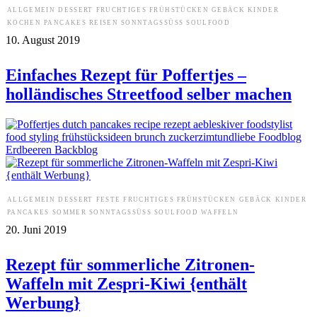
ALLGEMEIN
DESSERT
FRUCHTIGES
FRÜHSTÜCKEN
GEBÄCK
KINDER
KOCHEN
PANCAKES
REISEN
SONNTAGSSÜSS
SOULFOOD
10. August 2019
Einfaches Rezept für Poffertjes –
holländisches Streetfood selber machen
ALLGEMEIN
DESSERT
FESTE
FRUCHTIGES
FRÜHSTÜCKEN
GEBÄCK
KINDER
PANCAKES
SOMMER
SONNTAGSSÜSS
SOULFOOD
WAFFELN
20. Juni 2019
Rezept für sommerliche Zitronen-
Waffeln mit Zespri-Kiwi {enthält
Werbung}