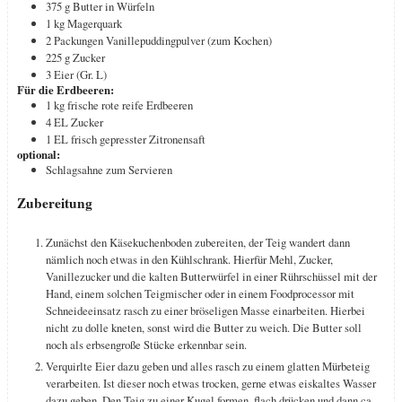
375
g
Butter in Würfeln
1
kg
Magerquark
2
Packungen
Vanillepuddingpulver (zum Kochen)
225
g
Zucker
3
Eier (Gr. L)
Für die Erdbeeren:
1
kg
frische rote reife Erdbeeren
4
EL
Zucker
1
EL
frisch gepresster Zitronensaft
optional:
Schlagsahne zum Servieren
Zubereitung
Zunächst den Käsekuchenboden zubereiten, der Teig wandert dann
nämlich noch etwas in den Kühlschrank. Hierfür Mehl, Zucker,
Vanillezucker und die kalten Butterwürfel in einer Rührschüssel mit der
Hand, einem solchen Teigmischer oder in einem Foodprocessor mit
Schneideeinsatz rasch zu einer bröseligen Masse einarbeiten. Hierbei
nicht zu dolle kneten, sonst wird die Butter zu weich. Die Butter soll
noch als erbsengroße Stücke erkennbar sein.
Verquirlte Eier dazu geben und alles rasch zu einem glatten Mürbeteig
verarbeiten. Ist dieser noch etwas trocken, gerne etwas eiskaltes Wasser
dazu geben. Den Teig zu einer Kugel formen, flach drücken und dann ca.