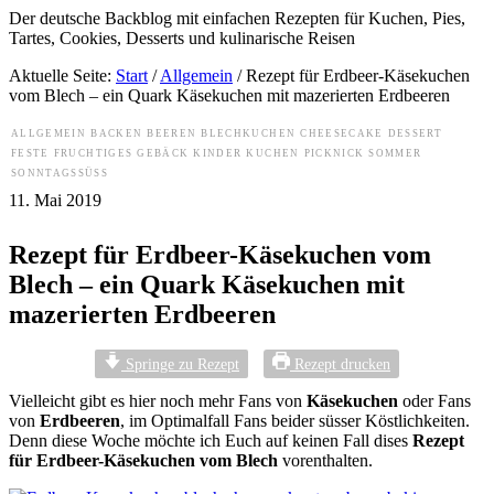
Der deutsche Backblog mit einfachen Rezepten für Kuchen, Pies,
Tartes, Cookies, Desserts und kulinarische Reisen
Aktuelle Seite:
Start
/
Allgemein
/
Rezept für Erdbeer-Käsekuchen
vom Blech – ein Quark Käsekuchen mit mazerierten Erdbeeren
ALLGEMEIN
BACKEN
BEEREN
BLECHKUCHEN
CHEESECAKE
DESSERT
FESTE
FRUCHTIGES
GEBÄCK
KINDER
KUCHEN
PICKNICK
SOMMER
SONNTAGSSÜSS
11. Mai 2019
Rezept für Erdbeer-Käsekuchen vom
Blech – ein Quark Käsekuchen mit
mazerierten Erdbeeren
Springe zu Rezept
Rezept drucken
Vielleicht gibt es hier noch mehr Fans von
Käsekuchen
oder Fans
von
Erdbeeren
, im Optimalfall Fans beider süsser Köstlichkeiten.
Denn diese Woche möchte ich Euch auf keinen Fall dises
Rezept
für Erdbeer-Käsekuchen vom Blech
vorenthalten.