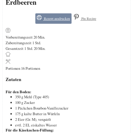
Erdbeeren
Rezept ausdrucken
Pin Recipe
Minuten
Vorbereitungszeit
20
Min.
Stunde
Zubereitungszeit
1
Std.
Stunde
Minuten
Gesamtzeit
1
Std.
20
Min.
Portionen
16
Portionen
Zutaten
Für den Boden:
350
g
Mehl (Type 405)
100
g
Zucker
1
Päckchen
Bourbon-Vanillezucker
175
g
kalte Butter in Würfeln
2
Eier (Gr. M), verquirlt
evtl. 2
EL
eiskaltes Wasser
Für die Käsekuchen-Füllung: