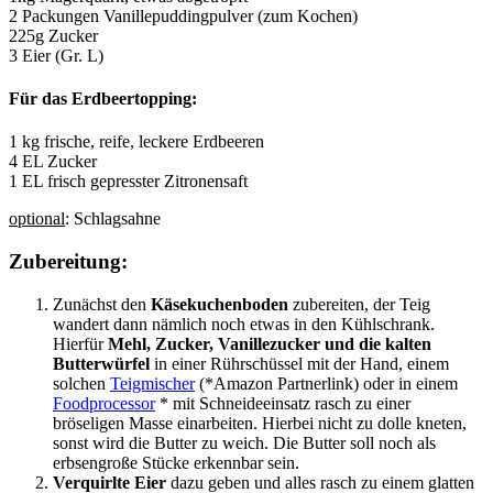
2 Packungen Vanillepuddingpulver (zum Kochen)
225g Zucker
3 Eier (Gr. L)
Für das Erdbeertopping:
1 kg frische, reife, leckere Erdbeeren
4 EL Zucker
1 EL frisch gepresster Zitronensaft
optional
: Schlagsahne
Zubereitung:
Zunächst den
Käsekuchenboden
zubereiten, der Teig
wandert dann nämlich noch etwas in den Kühlschrank.
Hierfür
Mehl, Zucker, Vanillezucker und die kalten
Butterwürfel
in einer Rührschüssel mit der Hand, einem
solchen
Teigmischer
(*Amazon Partnerlink) oder in einem
Foodprocessor
* mit Schneideeinsatz rasch zu einer
bröseligen Masse einarbeiten. Hierbei nicht zu dolle kneten,
sonst wird die Butter zu weich. Die Butter soll noch als
erbsengroße Stücke erkennbar sein.
Verquirlte Eier
dazu geben und alles rasch zu einem glatten