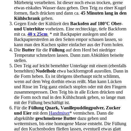
Mürbeteig verarbeiten. Ist dieser noch etwas trocken, gerne
etwas eiskaltes Wasser dazu geben. Den Teig zu einer Kugel
formen, flach drücken und dann ca.
45 Minuten lang in den
Kühlschrank
geben.
Gegen Ende der Kühlzeit den
Backofen auf 180°C Ober-
und Unterhitze
vorheizen. Eine rechteckige, tiefe Backform
mit ca.
40 x 25cm
* mit Backpapier auslegen und die
Backpapierstreifen an den Seiten empor schauen lassen, so
kann man den Kuchen später einfacher aus der Form holen.
Die
Butter
für die
Füllung
auf dem Herd bei niedriger
Temperatur schmelzen lassen. Dann zum Abkühlen beiseite
stellen.
Den Teig auf leicht bemehlter Unterlage mit einem (ebenfalls
bemehlten)
Nudelholz
etwa backformgroß ausrollen. Dann in
die Form heben. Es ist übrigens überhaupt nicht schlimm,
wenn auf dem Weg dorthin etwas reißt. Man kann Lücken
und Risse im Teig ganz einfach stopfen oder mit den Fingern
zusammenpressen. Den Teig bis in alle Ecken drücken und
die Form noch mal in den Kühlschrank geben, so lange man
mit der Füllung beschäftigt ist.
Für die
Füllung Quark, Vanillepuddingpulver, Zucker
und Eier
mit dem
Handmixer
* vermischen. Dann die
abgekühlte
geschmolzene Butter
dazu geben und
weitermixen, bis eine homogene Masse entsteht. Die Füllung
auf den Kuchenboden fließen lassen, eventuell etwas glatt