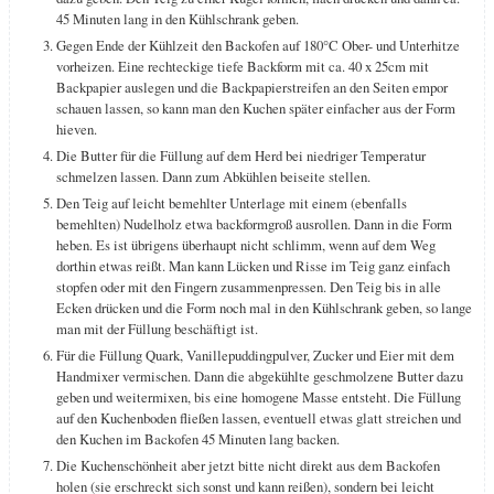
45 Minuten lang in den Kühlschrank geben.
Gegen Ende der Kühlzeit den Backofen auf 180°C Ober- und Unterhitze
vorheizen. Eine rechteckige tiefe Backform mit ca. 40 x 25cm mit
Backpapier auslegen und die Backpapierstreifen an den Seiten empor
schauen lassen, so kann man den Kuchen später einfacher aus der Form
hieven.
Die Butter für die Füllung auf dem Herd bei niedriger Temperatur
schmelzen lassen. Dann zum Abkühlen beiseite stellen.
Den Teig auf leicht bemehlter Unterlage mit einem (ebenfalls
bemehlten) Nudelholz etwa backformgroß ausrollen. Dann in die Form
heben. Es ist übrigens überhaupt nicht schlimm, wenn auf dem Weg
dorthin etwas reißt. Man kann Lücken und Risse im Teig ganz einfach
stopfen oder mit den Fingern zusammenpressen. Den Teig bis in alle
Ecken drücken und die Form noch mal in den Kühlschrank geben, so lange
man mit der Füllung beschäftigt ist.
Für die Füllung Quark, Vanillepuddingpulver, Zucker und Eier mit dem
Handmixer vermischen. Dann die abgekühlte geschmolzene Butter dazu
geben und weitermixen, bis eine homogene Masse entsteht. Die Füllung
auf den Kuchenboden fließen lassen, eventuell etwas glatt streichen und
den Kuchen im Backofen 45 Minuten lang backen.
Die Kuchenschönheit aber jetzt bitte nicht direkt aus dem Backofen
holen (sie erschreckt sich sonst und kann reißen), sondern bei leicht