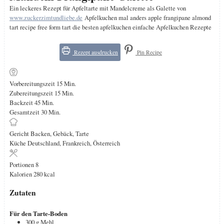
Ein leckeres Rezept für Apfeltarte mit Mandelcreme als Galette von
www.zuckerzimtundliebe.de
Apfelkuchen mal anders apple frangipane almond
tart recipe free form tart die besten apfelkuchen einfache Apfelkuchen Rezepte
Rezept ausdrucken
Pin Recipe
Minuten
Vorbereitungszeit
15
Min.
Minuten
Zubereitungszeit
15
Min.
Minuten
Backzeit
45
Min.
Minuten
Gesamtzeit
30
Min.
Gericht
Backen, Gebäck, Tarte
Küche
Deutschland, Frankreich, Österreich
Portionen
8
Kalorien
280
kcal
Zutaten
Für den Tarte-Boden
300
g
Mehl