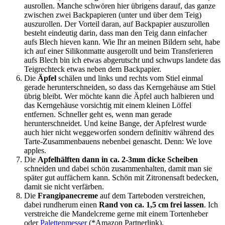
ausrollen. Manche schwören hier übrigens darauf, das ganze
zwischen zwei Backpapieren (unter und über dem Teig)
auszurollen. Der Vorteil daran, auf Backpapier auszurollen
besteht eindeutig darin, dass man den Teig dann einfacher
aufs Blech hieven kann. Wie Ihr an meinen Bildern seht, habe
ich auf einer Silikonmatte ausgerollt und beim Transferieren
aufs Blech bin ich etwas abgerutscht und schwups landete das
Teigrechteck etwas neben dem Backpapier.
Die
Äpfel
schälen und links und rechts vom Stiel einmal
gerade herunterschneiden, so dass das Kerngehäuse am Stiel
übrig bleibt. Wer möchte kann die Äpfel auch halbieren und
das Kerngehäuse vorsichtig mit einem kleinen Löffel
entfernen. Schneller geht es, wenn man gerade
herunterschneidet. Und keine Bange, der Apfelrest wurde
auch hier nicht weggeworfen sondern definitiv während des
Tarte-Zusammenbauens nebenbei genascht. Denn: We love
apples.
Die
Apfelhälften dann in ca. 2-3mm dicke Scheiben
schneiden und dabei schön zusammenhalten, damit man sie
später gut auffächern kann. Schön mit Zitronensaft bedecken,
damit sie nicht verfärben.
Die
Frangipanecreme
auf dem Tarteboden verstreichen,
dabei rundherum einen
Rand von ca. 1,5 cm frei lassen
. Ich
verstreiche die Mandelcreme gerne mit einem Tortenheber
oder
Palettenmesser
(*Amazon Partnerlink).