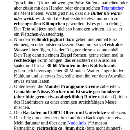
“geschnitten”) kurz mit wenigen Pulse Stufen einarbeiten oder
aber zügig mit den Händen oder einem solchen
Teigmischer
ins Mehl kneten. Wichtig ist hier, dass die
Butter nie warm
oder weich
wird. Sind die Butterstücke etwa nur noch zu
erbsengroßen Klümpchen
geworden, ist es genau richtig.
Der Teig soll jetzt noch nicht so homogen wirken, als sei er
ein Plätzchen-Ausstechteig.
Nun den
Vollmilchjoghurt
dazu geben und einmal kurz
einmengen oder pulsieren lassen. Dann nur so viel
eiskaltes
Wasser
hinzufügen, bis der Teig gerade so zusammenhält.
Den Teig dann zu einem
Ziegel
formen, gerne schon mal in
rechteckige
Form bringen, das erleichtert das Ausrollen
später und für ca.
30-60 Minuten in den Kühlschrank
geben. Ich bevorzuge eher 30 Minuten. War er länger in der
Kühlung und ist etwas fest, sollte man ihn vor dem Ausrollen
etwas stehen lassen.
Unterdessen die
Mandel-Frangipane-Creme
zubereiten.
Gemahlene Nüsse, Zucker und Ei sowie geschmolzene
(aber bitte gerne etwas abgekühlte) Butter
mit den Quirlen
des Handmixers zu einer cremigen streichfähigen Masse
mischen.
Den
Backofen auf 200°C Ober- und Unterhitze
vorheizen.
Den Teig nun entweder direkt auf dem Backpapier mit etwas
Mehl darunter und über dem
Nudelholz
(*Amazon
Partnerlink)
rechteckig ca. 4mm dick
(bitte nicht dünner!)