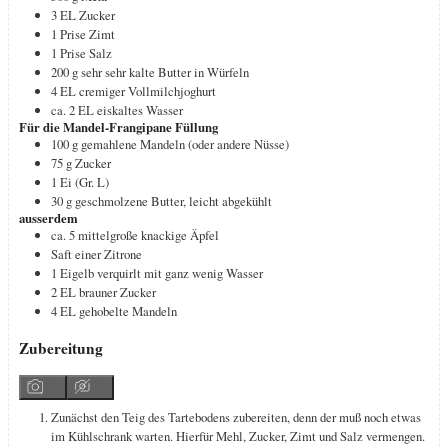
3
EL
Zucker
1
Prise
Zimt
1
Prise
Salz
200
g
sehr sehr kalte Butter in Würfeln
4
EL
cremiger Vollmilchjoghurt
ca. 2
EL
eiskaltes Wasser
Für die Mandel-Frangipane Füllung
100
g
gemahlene Mandeln (oder andere Nüsse)
75
g
Zucker
1
Ei (Gr. L)
30
g
geschmolzene Butter, leicht abgekühlt
ausserdem
ca. 5
mittelgroße knackige Äpfel
Saft einer Zitrone
1
Eigelb verquirlt mit ganz wenig Wasser
2
EL
brauner Zucker
4
EL
gehobelte Mandeln
Zubereitung
Zunächst den Teig des Tartebodens zubereiten, denn der muß noch etwas
im Kühlschrank warten. Hierfür Mehl, Zucker, Zimt und Salz vermengen.