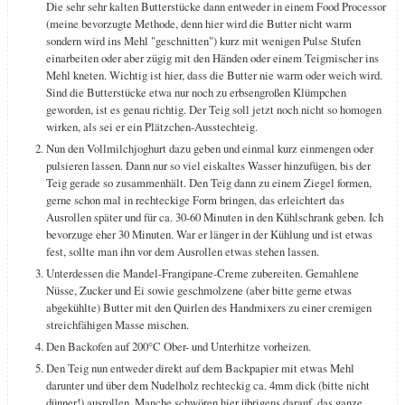
Die sehr sehr kalten Butterstücke dann entweder in einem Food Processor
(meine bevorzugte Methode, denn hier wird die Butter nicht warm
sondern wird ins Mehl "geschnitten") kurz mit wenigen Pulse Stufen
einarbeiten oder aber zügig mit den Händen oder einem Teigmischer ins
Mehl kneten. Wichtig ist hier, dass die Butter nie warm oder weich wird.
Sind die Butterstücke etwa nur noch zu erbsengroßen Klümpchen
geworden, ist es genau richtig. Der Teig soll jetzt noch nicht so homogen
wirken, als sei er ein Plätzchen-Ausstechteig.
Nun den Vollmilchjoghurt dazu geben und einmal kurz einmengen oder
pulsieren lassen. Dann nur so viel eiskaltes Wasser hinzufügen, bis der
Teig gerade so zusammenhält. Den Teig dann zu einem Ziegel formen,
gerne schon mal in rechteckige Form bringen, das erleichtert das
Ausrollen später und für ca. 30-60 Minuten in den Kühlschrank geben. Ich
bevorzuge eher 30 Minuten. War er länger in der Kühlung und ist etwas
fest, sollte man ihn vor dem Ausrollen etwas stehen lassen.
Unterdessen die Mandel-Frangipane-Creme zubereiten. Gemahlene
Nüsse, Zucker und Ei sowie geschmolzene (aber bitte gerne etwas
abgekühlte) Butter mit den Quirlen des Handmixers zu einer cremigen
streichfähigen Masse mischen.
Den Backofen auf 200°C Ober- und Unterhitze vorheizen.
Den Teig nun entweder direkt auf dem Backpapier mit etwas Mehl
darunter und über dem Nudelholz rechteckig ca. 4mm dick (bitte nicht
dünner!) ausrollen. Manche schwören hier übrigens darauf, das ganze