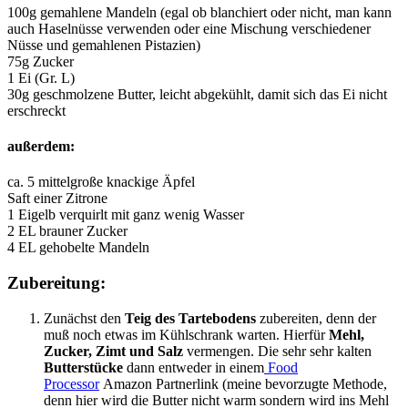
100g gemahlene Mandeln (egal ob blanchiert oder nicht, man kann
auch Haselnüsse verwenden oder eine Mischung verschiedener
Nüsse und gemahlenen Pistazien)
75g Zucker
1 Ei (Gr. L)
30g geschmolzene Butter, leicht abgekühlt, damit sich das Ei nicht
erschreckt
außerdem:
ca. 5 mittelgroße knackige Äpfel
Saft einer Zitrone
1 Eigelb verquirlt mit ganz wenig Wasser
2 EL brauner Zucker
4 EL gehobelte Mandeln
Zubereitung:
Zunächst den
Teig des Tartebodens
zubereiten, denn der
muß noch etwas im Kühlschrank warten. Hierfür
Mehl,
Zucker, Zimt und Salz
vermengen. Die sehr sehr kalten
Butterstücke
dann entweder in einem
Food
Processor
Amazon Partnerlink (meine bevorzugte Methode,
denn hier wird die Butter nicht warm sondern wird ins Mehl