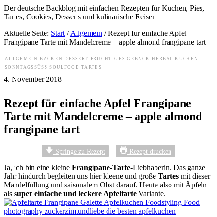
Der deutsche Backblog mit einfachen Rezepten für Kuchen, Pies,
Tartes, Cookies, Desserts und kulinarische Reisen
Aktuelle Seite:
Start
/
Allgemein
/
Rezept für einfache Apfel
Frangipane Tarte mit Mandelcreme – apple almond frangipane tart
ALLGEMEIN
BACKEN
DESSERT
FRUCHTIGES
GEBÄCK
HERBST
KUCHEN
SONNTAGSSÜSS
SOULFOOD
TARTES
4. November 2018
Rezept für einfache Apfel Frangipane
Tarte mit Mandelcreme – apple almond
frangipane tart
Springe zu Rezept
Rezept drucken
Ja, ich bin eine kleine
Frangipane-Tarte
-Liebhaberin. Das ganze
Jahr hindurch begleiten uns hier kleene und große
Tartes
mit dieser
Mandelfüllung und saisonalem Obst darauf. Heute also mit Äpfeln
als
super einfache und leckere Apfeltarte
Variante.