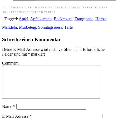
ALLGEMEIN
BACKEN
DESSERT
FRUCHTIGES
GEBÄCK
HERBST
KUCHEN
SONNTAGSSÜSS
SOULFOOD
TARTES
· Tagged:
Apfel
,
Apfelkuchen
,
Backrezept
,
Frangipane
,
Herbst
,
Mandeln
,
Mürbeteig
,
Sonntagssuess
,
Tarte
Schreibe einen Kommentar
Deine E-Mail-Adresse wird nicht veröffentlicht.
Erforderliche
Felder sind mit
*
markiert
Comment
Name
*
E-Mail-Adresse
*