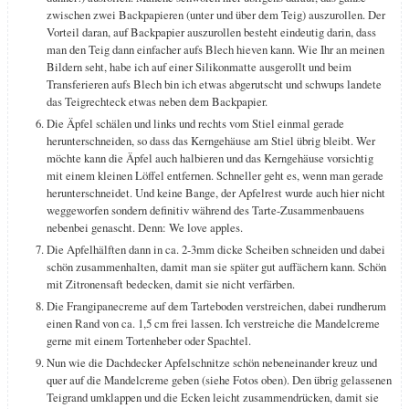
zwischen zwei Backpapieren (unter und über dem Teig) auszurollen. Der
Vorteil daran, auf Backpapier auszurollen besteht eindeutig darin, dass
man den Teig dann einfacher aufs Blech hieven kann. Wie Ihr an meinen
Bildern seht, habe ich auf einer Silikonmatte ausgerollt und beim
Transferieren aufs Blech bin ich etwas abgerutscht und schwups landete
das Teigrechteck etwas neben dem Backpapier.
Die Äpfel schälen und links und rechts vom Stiel einmal gerade
herunterschneiden, so dass das Kerngehäuse am Stiel übrig bleibt. Wer
möchte kann die Äpfel auch halbieren und das Kerngehäuse vorsichtig
mit einem kleinen Löffel entfernen. Schneller geht es, wenn man gerade
herunterschneidet. Und keine Bange, der Apfelrest wurde auch hier nicht
weggeworfen sondern definitiv während des Tarte-Zusammenbauens
nebenbei genascht. Denn: We love apples.
Die Apfelhälften dann in ca. 2-3mm dicke Scheiben schneiden und dabei
schön zusammenhalten, damit man sie später gut auffächern kann. Schön
mit Zitronensaft bedecken, damit sie nicht verfärben.
Die Frangipanecreme auf dem Tarteboden verstreichen, dabei rundherum
einen Rand von ca. 1,5 cm frei lassen. Ich verstreiche die Mandelcreme
gerne mit einem Tortenheber oder Spachtel.
Nun wie die Dachdecker Apfelschnitze schön nebeneinander kreuz und
quer auf die Mandelcreme geben (siehe Fotos oben). Den übrig gelassenen
Teigrand umklappen und die Ecken leicht zusammendrücken, damit sie