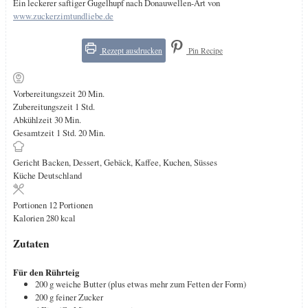
Ein leckerer saftiger Gugelhupf nach Donauwellen-Art von
www.zuckerzimtundliebe.de
Rezept ausdrucken
Pin Recipe
Minuten
Vorbereitungszeit
20
Min.
Stunde
Zubereitungszeit
1
Std.
Minuten
Abkühlzeit
30
Min.
Stunde
Minuten
Gesamtzeit
1
Std.
20
Min.
Gericht
Backen, Dessert, Gebäck, Kaffee, Kuchen, Süsses
Küche
Deutschland
Portionen
12
Portionen
Kalorien
280
kcal
Zutaten
Für den Rührteig
200
g
weiche Butter (plus etwas mehr zum Fetten der Form)
200
g
feiner Zucker