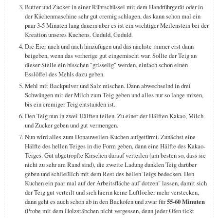
Butter und Zucker in einer Rührschüssel mit dem Handrührgerät oder in
der Küchenmaschine sehr gut cremig schlagen, das kann schon mal ein
paar 3-5 Minuten lang dauern aber es ist ein wichtiger Meilenstein bei der
Kreation unseres Kuchens. Geduld, Geduld.
Die Eier nach und nach hinzufügen und das nächste immer erst dann
beigeben, wenn das vorherige gut eingemischt war. Sollte der Teig an
dieser Stelle ein bisschen "grisselig" werden, einfach schon einen
Esslöffel des Mehls dazu geben.
Mehl mit Backpulver und Salz mischen. Dann abwechselnd in drei
Schwüngen mit der Milch zum Teig geben und alles nur so lange mixen,
bis ein cremiger Teig entstanden ist.
Den Teig nun in zwei Hälften teilen. Zu einer der Hälften Kakao, Milch
und Zucker geben und gut vermengen.
Nun wird alles zum Donauwellen-Kuchen aufgetürmt. Zunächst eine
Hälfte des hellen Teiges in die Form geben, dann eine Hälfte des Kakao-
Teiges. Gut abgetropfte Kirschen darauf verteilen (am besten so, dass sie
nicht zu sehr am Rand sind), die zweite Ladung dunklen Teig darüber
geben und schließlich mit dem Rest des hellen Teigs bedecken. Den
Kuchen ein paar mal auf der Arbeitsfläche auf"dotzen" lassen, damit sich
der Teig gut verteilt und sich hierin keine Luftlöcher mehr verstecken,
dann geht es auch schon ab in den Backofen und zwar für
55-60 Minuten
(Probe mit dem Holzstäbchen nicht vergessen, denn jeder Ofen tickt