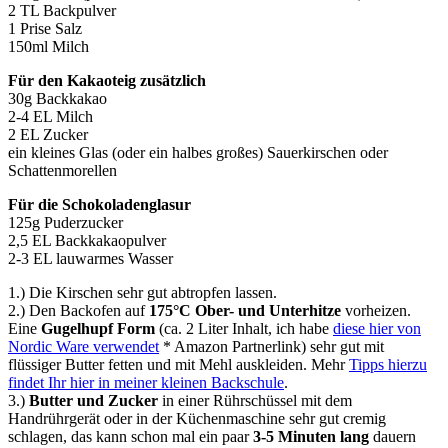
2 TL Backpulver
1 Prise Salz
150ml Milch
Für den Kakaoteig zusätzlich
30g Backkakao
2-4 EL Milch
2 EL Zucker
ein kleines Glas (oder ein halbes großes) Sauerkirschen oder
Schattenmorellen
Für die Schokoladenglasur
125g Puderzucker
2,5 EL Backkakaopulver
2-3 EL lauwarmes Wasser
1.) Die Kirschen sehr gut abtropfen lassen.
2.) Den Backofen auf
175°C Ober- und Unterhitze
vorheizen.
Eine
Gugelhupf Form
(ca. 2 Liter Inhalt, ich habe
diese hier von
Nordic Ware verwendet
* Amazon Partnerlink) sehr gut mit
flüssiger Butter fetten und mit Mehl auskleiden. Mehr
Tipps hierzu
findet Ihr hier in meiner kleinen Backschule
.
3.)
Butter und Zucker
in einer Rührschüssel mit dem
Handrührgerät oder in der Küchenmaschine sehr gut cremig
schlagen, das kann schon mal ein paar
3-5 Minuten lang
dauern