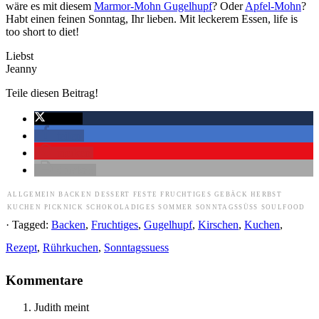
wäre es mit diesem
Marmor-Mohn Gugelhupf
? Oder
Apfel-Mohn
?
Habt einen feinen Sonntag, Ihr lieben. Mit leckerem Essen, life is
too short to diet!
Liebst
Jeanny
Teile diesen Beitrag!
twittern
teilen
merken
drucken
ALLGEMEIN
BACKEN
DESSERT
FESTE
FRUCHTIGES
GEBÄCK
HERBST
KUCHEN
PICKNICK
SCHOKOLADIGES
SOMMER
SONNTAGSSÜSS
SOULFOOD
· Tagged:
Backen
,
Fruchtiges
,
Gugelhupf
,
Kirschen
,
Kuchen
,
Rezept
,
Rührkuchen
,
Sonntagssuess
Kommentare
Judith
meint