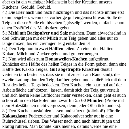
aber es ist ein wichtiger Meilenstein bei der Kreation unseres
Kuchens. Geduld, Geduld.
4.) Die
Eier
nach und nach hinzufügen und das nächste immer erst
dann beigeben, wenn das vorherige gut eingemischt war. Sollte der
Teig an dieser Stelle ein bisschen “grisselig” werden, einfach schon
einen Esslöffel des Mehls dazu geben.
5.)
Mehl mit Backpulver und Salz
mischen. Dann abwechselnd in
drei Schwüngen mit der
Milch
zum Teig geben und alles nur so
lange mixen, bis ein cremiger Teig entstanden ist.
6.) Den Teig nun in
zwei Hälften
teilen. Zu einer der Hälften
Kakao, Milch und Zucker geben und gut vermengen.
7.) Nun wird alles zum
Donauwellen-Kuchen
aufgetürmt.
Zunächst eine Hälfte des hellen Teiges in die Form geben, dann eine
Hälfte des Kakao-Teiges.
Gut abgetropfte Kirschen
darauf
verteilen (am besten so, dass sie nicht zu sehr am Rand sind), die
zweite Ladung dunklen Teig darüber geben und schließlich mit dem
Rest des hellen Teigs bedecken. Den Kuchen ein paar mal auf der
Arbeitsfläche auf”dotzen” lassen, damit sich der Teig gut verteilt
und sich hierin keine Luftlöcher mehr verstecken, dann geht es auch
schon ab in den Backofen und zwar für
55-60 Minuten
(Probe mit
dem Holzstäbchen nicht vergessen, denn jeder Ofen tickt anders).
8.) Den Kuchen auskühlen lassen und stürzen (toitoitoi!). Für die
Kakaoglasur
Puderzucker und Kakaopulver sehr gut in eine
Rührschüssel sieben. Das Wasser nach und nach hinzufügen und
kräftig rühren. Man könnte kurz meinen, daraus werde nie eine