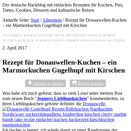
Der deutsche Backblog mit einfachen Rezepten für Kuchen, Pies,
Tartes, Cookies, Desserts und kulinarische Reisen
Aktuelle Seite:
Start
/
Allgemein
/
Rezept für Donauwellen-Kuchen
– ein Marmorkuchen Gugelhupf mit Kirschen
ALLGEMEIN
BACKEN
DESSERT
FESTE
FRUCHTIGES
GEBÄCK
HERBST
KUCHEN
PICKNICK
SCHOKOLADIGES
SOMMER
SONNTAGSSÜSS
SOULFOOD
2. April 2017
Rezept für Donauwellen-Kuchen – ein
Marmorkuchen Gugelhupf mit Kirschen
Springe zu Rezept
Rezept drucken
Was habe ich mich gefreut, dass so viele Leser unter meinen Post
zum neuen Buch “
Jeannys Lieblingskuchen
” kommentierten, zu
ihren Lieblingskuchen gehörte definitiv die
Donauwelle
.
Ich dachte ja immer, ich würde damit zu einer Randgruppe der