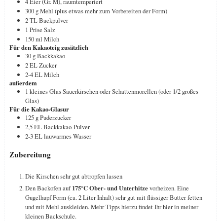
4
Eier (Gr. M), raumtemperiert
300
g
Mehl (plus etwas mehr zum Vorbereiten der Form)
2
TL
Backpulver
1
Prise
Salz
150
ml
Milch
Für den Kakaoteig zusätzlich
30
g
Backkakao
2
EL
Zucker
2-4
EL
Milch
außerdem
1
kleines Glas Sauerkirschen oder Schattenmorellen (oder 1/2 großes
Glas)
Für die Kakao-Glasur
125
g
Puderzucker
2,5
EL
Backkakao-Pulver
2-3
EL
lauwarmes Wasser
Zubereitung
Die Kirschen sehr gut abtropfen lassen
Den Backofen auf
175°C Ober- und Unterhitze
vorheizen. Eine
Gugelhupf Form (ca. 2 Liter Inhalt) sehr gut mit flüssiger Butter fetten
und mit Mehl auskleiden. Mehr Tipps hierzu findet Ihr hier in meiner
kleinen Backschule.