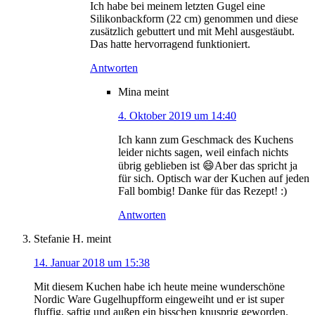
Ich habe bei meinem letzten Gugel eine
Silikonbackform (22 cm) genommen und diese
zusätzlich gebuttert und mit Mehl ausgestäubt.
Das hatte hervorragend funktioniert.
Antworten
Mina
meint
4. Oktober 2019 um 14:40
Ich kann zum Geschmack des Kuchens
leider nichts sagen, weil einfach nichts
übrig geblieben ist 😄Aber das spricht ja
für sich. Optisch war der Kuchen auf jeden
Fall bombig! Danke für das Rezept! :)
Antworten
Stefanie H.
meint
14. Januar 2018 um 15:38
Mit diesem Kuchen habe ich heute meine wunderschöne
Nordic Ware Gugelhupfform eingeweiht und er ist super
fluffig, saftig und außen ein bisschen knusprig geworden.