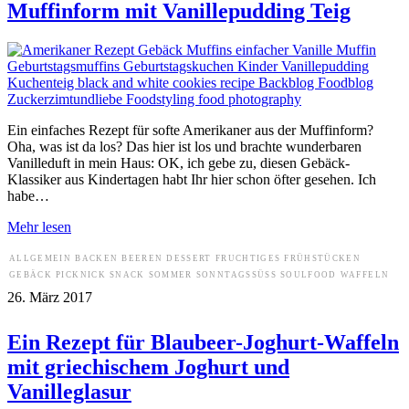
Muffinform mit Vanillepudding Teig
Ein einfaches Rezept für softe Amerikaner aus der Muffinform?
Oha, was ist da los? Das hier ist los und brachte wunderbaren
Vanilleduft in mein Haus: OK, ich gebe zu, diesen Gebäck-
Klassiker aus Kindertagen habt Ihr hier schon öfter gesehen. Ich
habe…
Mehr lesen
ALLGEMEIN
BACKEN
BEEREN
DESSERT
FRUCHTIGES
FRÜHSTÜCKEN
GEBÄCK
PICKNICK
SNACK
SOMMER
SONNTAGSSÜSS
SOULFOOD
WAFFELN
26. März 2017
Ein Rezept für Blaubeer-Joghurt-Waffeln
mit griechischem Joghurt und
Vanilleglasur