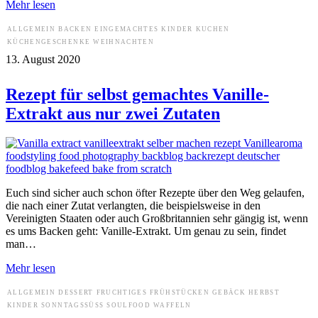
Mehr lesen
ALLGEMEIN
BACKEN
EINGEMACHTES
KINDER
KUCHEN
KÜCHENGESCHENKE
WEIHNACHTEN
13. August 2020
Rezept für selbst gemachtes Vanille-
Extrakt aus nur zwei Zutaten
Euch sind sicher auch schon öfter Rezepte über den Weg gelaufen,
die nach einer Zutat verlangten, die beispielsweise in den
Vereinigten Staaten oder auch Großbritannien sehr gängig ist, wenn
es ums Backen geht: Vanille-Extrakt. Um genau zu sein, findet
man…
Mehr lesen
ALLGEMEIN
DESSERT
FRUCHTIGES
FRÜHSTÜCKEN
GEBÄCK
HERBST
KINDER
SONNTAGSSÜSS
SOULFOOD
WAFFELN