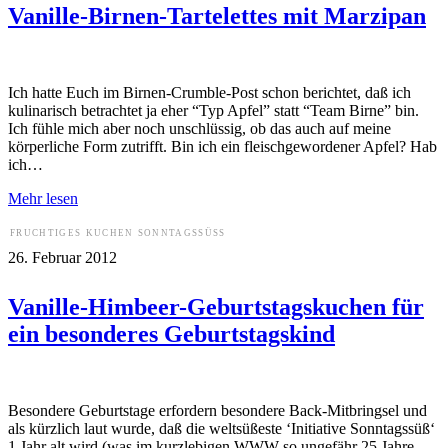
Vanille-Birnen-Tartelettes mit Marzipan
Ich hatte Euch im Birnen-Crumble-Post schon berichtet, daß ich
kulinarisch betrachtet ja eher “Typ Apfel” statt “Team Birne” bin.
Ich fühle mich aber noch unschlüssig, ob das auch auf meine
körperliche Form zutrifft. Bin ich ein fleischgewordener Apfel? Hab
ich…
Mehr lesen
FRUCHTIGES
KUCHEN
SONNTAGSSÜSS
26. Februar 2012
Vanille-Himbeer-Geburtstagskuchen für
ein besonderes Geburtstagskind
Besondere Geburtstage erfordern besondere Back-Mitbringsel und
als kürzlich laut wurde, daß die weltsüßeste ‘Initiative Sonntagssüß‘
1 Jahr alt wird (was im kurzlebigen WWW so ungefähr 25 Jahre