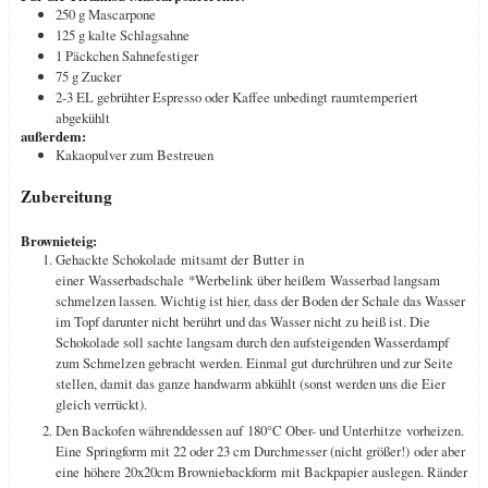
250
g
Mascarpone
125
g
kalte Schlagsahne
1
Päckchen Sahnefestiger
75
g
Zucker
2-3
EL
gebrühter Espresso oder Kaffee
unbedingt raumtemperiert
abgekühlt
außerdem:
Kakaopulver zum Bestreuen
Zubereitung
Brownieteig:
Gehackte Schokolade mitsamt der Butter in
einer Wasserbadschale *Werbelink über heißem Wasserbad langsam
schmelzen lassen. Wichtig ist hier, dass der Boden der Schale das Wasser
im Topf darunter nicht berührt und das Wasser nicht zu heiß ist. Die
Schokolade soll sachte langsam durch den aufsteigenden Wasserdampf
zum Schmelzen gebracht werden. Einmal gut durchrühren und zur Seite
stellen, damit das ganze handwarm abkühlt (sonst werden uns die Eier
gleich verrückt).
Den Backofen währenddessen auf 180°C Ober- und Unterhitze vorheizen.
Eine Springform mit 22 oder 23 cm Durchmesser (nicht größer!) oder aber
eine höhere 20x20cm Browniebackform mit Backpapier auslegen. Ränder