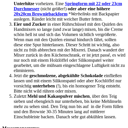
Unterhitze
vorheizen. Eine
Springform mit 22 oder 23cm
Durchmesser
(nicht größer!)
oder aber eine höhere
20x20cm Browniebackform
*
Werbelinks
mit Backpapier
auslegen. Ränder leicht mit weicher Butter fetten.
Eier und Zucker
in einer Rührschüssel mit den Quirlen des
Handmixers so lange (und zwar lange) mixen, bis die Creme
schön hell ist und sich das Volumen sichtlich vergrößerte.
Wenn man mit den Quirlen einmal hindurch fährt, sollten
diese eine Spur hinterlassen. Dieser Schritt ist wichtig, also
nicht zu früh abbrechen mit der Mixerei. Danach wandert der
Mixer zurück in den Küchenschrank, er ist jetzt passé, es wird
nur noch mit einem Holzlöffel oder Silikonspatel weiter
gearbeitet, um die mühsam eingeschlagene Luftigkeit nicht zu
eliminieren.
Jetzt die
geschmolzene, abgekühlte Schokolade
einfließen
lassen und mit einem Silikonspatel oder aber Kochlöffel nur
vorsichtig
unterheben
(!), bis ein homogener Teig entsteht.
Bitte nicht wild rühren oder mixen.
Zuletzt
Mehl und Kakaopulver mischen
, über den Teig
sieben und ebengleich nur unterheben, bis keine Mehlinseln
mehr zu sehen sind. Den Teig nun bis auf in die Form füllen
und den Brownie 30-35 Minuten lang auf mittlerer
Einschubleiste backen. Danach sehr gut abkühlen lassen.