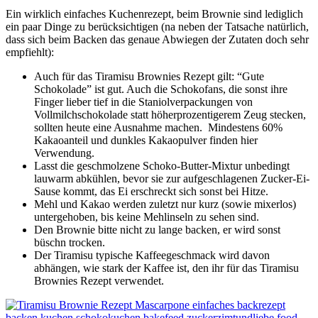
Ein wirklich einfaches Kuchenrezept, beim Brownie sind lediglich
ein paar Dinge zu berücksichtigen (na neben der Tatsache natürlich,
dass sich beim Backen das genaue Abwiegen der Zutaten doch sehr
empfiehlt):
Auch für das Tiramisu Brownies Rezept gilt: “Gute
Schokolade” ist gut. Auch die Schokofans, die sonst ihre
Finger lieber tief in die Staniolverpackungen von
Vollmilchschokolade statt höherprozentigerem Zeug stecken,
sollten heute eine Ausnahme machen. Mindestens 60%
Kakaoanteil und dunkles Kakaopulver finden hier
Verwendung.
Lasst die geschmolzene Schoko-Butter-Mixtur unbedingt
lauwarm abkühlen, bevor sie zur aufgeschlagenen Zucker-Ei-
Sause kommt, das Ei erschreckt sich sonst bei Hitze.
Mehl und Kakao werden zuletzt nur kurz (sowie mixerlos)
untergehoben, bis keine Mehlinseln zu sehen sind.
Den Brownie bitte nicht zu lange backen, er wird sonst
büschn trocken.
Der Tiramisu typische Kaffeegeschmack wird davon
abhängen, wie stark der Kaffee ist, den ihr für das Tiramisu
Brownies Rezept verwendet.