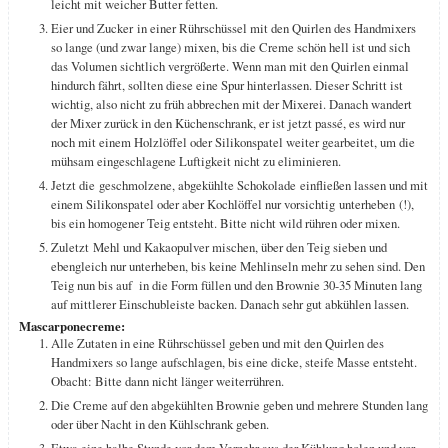
leicht mit weicher Butter fetten.
Eier und Zucker in einer Rührschüssel mit den Quirlen des Handmixers
so lange (und zwar lange) mixen, bis die Creme schön hell ist und sich
das Volumen sichtlich vergrößerte. Wenn man mit den Quirlen einmal
hindurch fährt, sollten diese eine Spur hinterlassen. Dieser Schritt ist
wichtig, also nicht zu früh abbrechen mit der Mixerei. Danach wandert
der Mixer zurück in den Küchenschrank, er ist jetzt passé, es wird nur
noch mit einem Holzlöffel oder Silikonspatel weiter gearbeitet, um die
mühsam eingeschlagene Luftigkeit nicht zu eliminieren.
Jetzt die geschmolzene, abgekühlte Schokolade einfließen lassen und mit
einem Silikonspatel oder aber Kochlöffel nur vorsichtig unterheben (!),
bis ein homogener Teig entsteht. Bitte nicht wild rühren oder mixen.
Zuletzt Mehl und Kakaopulver mischen, über den Teig sieben und
ebengleich nur unterheben, bis keine Mehlinseln mehr zu sehen sind. Den
Teig nun bis auf in die Form füllen und den Brownie 30-35 Minuten lang
auf mittlerer Einschubleiste backen. Danach sehr gut abkühlen lassen.
Mascarponecreme:
Alle Zutaten in eine Rührschüssel geben und mit den Quirlen des
Handmixers so lange aufschlagen, bis eine dicke, steife Masse entsteht.
Obacht: Bitte dann nicht länger weiterrühren.
Die Creme auf den abgekühlten Brownie geben und mehrere Stunden lang
oder über Nacht in den Kühlschrank geben.