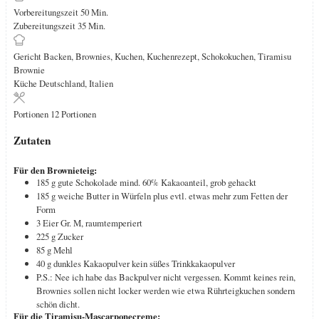
Minuten
Vorbereitungszeit
50
Min.
Minuten
Zubereitungszeit
35
Min.
Gericht
Backen, Brownies, Kuchen, Kuchenrezept, Schokokuchen, Tiramisu
Brownie
Küche
Deutschland, Italien
Portionen
12
Portionen
Zutaten
Für den Brownieteig:
185
g
gute Schokolade
mind. 60% Kakaoanteil, grob gehackt
185
g
weiche Butter in Würfeln
plus evtl. etwas mehr zum Fetten der
Form
3
Eier
Gr. M, raumtemperiert
225
g
Zucker
85
g
Mehl
40
g
dunkles Kakaopulver
kein süßes Trinkkakaopulver
P.S.: Nee
ich habe das Backpulver nicht vergessen. Kommt keines rein,
Brownies sollen nicht locker werden wie etwa Rührteigkuchen sondern
schön dicht.
Für die Tiramisu-Mascarponecreme: