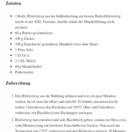
Zutaten
1
Rolle Blätterteig aus der Kühlabteilung
am besten Butterblätterteig
(nicht in der XXL-Variante, hierfür würde die Mandelfüllung nicht
reichen)
60
g
Butter
geschmolzen
100
g
Zucker
100
g
blanchierte
gemahlene Mandeln (also ohne Haut)
1
Prise Salz
1
Ei
Gr. L
2-3
EL
Milch
60
g
Mandelhobel
Puderzucker
Zubereitung
Den Blätterteig aus der Kühlung nehmen und erst ein paar Minuten
warten, bevor man ihn öffnet und entrollt. Er könnte ansonsten leicht
reißen. Unterdessen den Backofen auf 210°C Ober- und Unterhitze
vorheizen, ein Backblech mit Backpapier auslegen.
Blätterteig nun entrollen und aufs Backblech geben, sodann im Ofen circa
zehn Minuten lang auf mittlerer Einschubleiste backen. Nun rasch die
Temperatur auf 175°C reduzieren und den Blätterteig weitere 20 Minuten