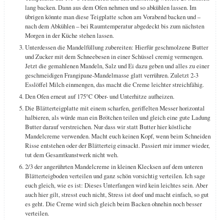
lang backen. Dann aus dem Ofen nehmen und so abkühlen lassen. Im
übrigen könnte man diese Teigplatte schon am Vorabend backen und –
nach dem Abkühlen – bei Raumtemperatur abgedeckt bis zum nächsten
Morgen in der Küche stehen lassen.
Unterdessen die Mandelfüllung zubereiten: Hierfür geschmolzene Butter
und Zucker mit dem Schneebesen in einer Schüssel cremig vermengen.
Jetzt die gemahlenen Mandeln, Salz und Ei dazu geben und alles zu einer
geschmeidigen Frangipane-Mandelmasse glatt verrühren. Zuletzt 2-3
Esslöffel Milch einmengen, das macht die Creme leichter streichfähig.
Den Ofen erneut auf 175°C Ober- und Unterhitze aufheizen.
Die Blätterteigplatte mit einem scharfen, geriffelten Messer horizontal
halbieren, als würde man ein Brötchen teilen und gleich eine gute Ladung
Butter darauf verstreichen. Nur dass wir statt Butter hier köstliche
Mandelcreme verwenden. Macht euch keinen Kopf, wenn beim Schneiden
Risse entstehen oder der Blätterteig einsackt. Passiert mir immer wieder,
tut dem Gesamtkunstwerk nicht weh.
2/3 der angerührten Mandelcreme in kleinen Klecksen auf dem unteren
Blätterteigboden verteilen und ganz schön vorsichtig verteilen. Ich sage
euch gleich, wie es ist: Dieses Unterfangen wird kein leichtes sein. Aber
auch hier gilt, stresst euch nicht, Stress ist doof und macht einfach, so gut
es geht. Die Creme wird sich gleich beim Backen ohnehin noch besser
verteilen.