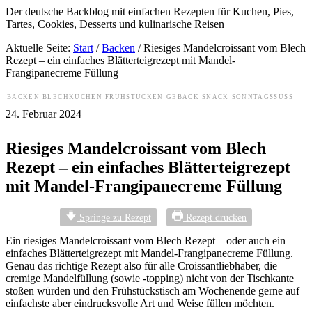
Der deutsche Backblog mit einfachen Rezepten für Kuchen, Pies,
Tartes, Cookies, Desserts und kulinarische Reisen
Aktuelle Seite:
Start
/
Backen
/
Riesiges Mandelcroissant vom Blech
Rezept – ein einfaches Blätterteigrezept mit Mandel-
Frangipanecreme Füllung
BACKEN
BLECHKUCHEN
FRÜHSTÜCKEN
GEBÄCK
SNACK
SONNTAGSSÜSS
24. Februar 2024
Riesiges Mandelcroissant vom Blech
Rezept – ein einfaches Blätterteigrezept
mit Mandel-Frangipanecreme Füllung
Springe zu Rezept
Rezept drucken
Ein riesiges Mandelcroissant vom Blech Rezept – oder auch ein
einfaches Blätterteigrezept mit Mandel-Frangipanecreme Füllung.
Genau das richtige Rezept also für alle Croissantliebhaber, die
cremige Mandelfüllung (sowie -topping) nicht von der Tischkante
stoßen würden und den Frühstückstisch am Wochenende gerne auf
einfachste aber eindrucksvolle Art und Weise füllen möchten.