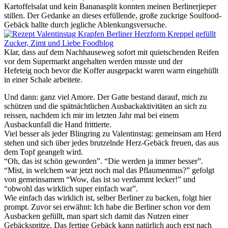
Kartoffelsalat und kein Bananasplit konnten meinen Berlinerjieper
stillen. Der Gedanke an dieses erfüllende, große zuckrige Soulfood-
Gebäck hallte durch jegliche Ablenkungsversuche.
Klar, dass auf dem Nachhauseweg sofort mit quietschenden Reifen
vor dem Supermarkt angehalten werden musste und der
Hefeteig noch bevor die Koffer ausgepackt waren warm eingehüllt
in einer Schale arbeitete.
Und dann: ganz viel Amore. Der Gatte bestand darauf, mich zu
schützen und die spätnächtlichen Ausbackaktivitäten an sich zu
reissen, nachdem ich mir im letzten Jahr mal bei einem
Ausbackunfall die Hand frittierte.
Viel besser als jeder Blingring zu Valentinstag: gemeinsam am Herd
stehen und sich über jedes brutzelnde Herz-Gebäck freuen, das aus
dem Topf geangelt wird.
“Oh, das ist schön geworden”. “Die werden ja immer besser”.
“Mist, in welchem war jetzt noch mal das Pflaumenmus?” gefolgt
von gemeinsamem “Wow, das ist so verdammt lecker!” und
“obwohl das wirklich super einfach war”.
Wie einfach das wirklich ist, selber Berliner zu backen, folgt hier
prompt. Zuvor sei erwähnt: Ich habe die Berliner schon vor dem
Ausbacken gefüllt, man spart sich damit das Nutzen einer
Gebäckspritze. Das fertige Gebäck kann natürlich auch erst nach