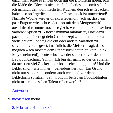
dazu: man sollte eventuell doch auf die Bloggerin hören, bzw.
die Mäße des Bleches nicht einfach überlesen.. somit schuf
ich nämlich den wohl flachsten Kuchen, den ich je gebacken
habe – so so ärgerlich, denn der Geschmack ist umwerfend!
Nächste Woche wird er direkt wiederholt.. ach ja, dazu ein
paar Fragen: wie sieht es denn so mit dem Mengenverhältnis
aus? Bleibt er immer noch magisch, wenn ich ihn ein bisschen
variiere? Sprich zB Zucker minimal minimiere, Obst dazu
packe,.. hab überlegt dein Grundrezept zu nehmen und da
vielleicht am Sonntag die ein oder andere Variation zu
servieren; vorausgesetzt natürlich, die Meistern sagt, das sei
möglich – ich möchte dem Prachtstück natürlich kein Stück
Magie nehmen!), heute schon wieder sabbernd vor dem
Laptopbildschrim. Yumm! Ich bin gar nicht so der Gräpfelfan,
da meist zu viel Zucker, aber boah sehen die gut aus! Und die
Bilder sind – wie immer – beneidenswert toll. Ein Grund
nicht nur sabbernd, sondern auch weinend vor dem
Bildschirm zu sitzen. Sag, wollt ihr begabten Foodfotgrafen
nicht mal ein bisschen Talent rüber werfen?
Antworten
nicolerasch
meint
8. Februar 2014 um 8:35