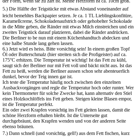
der Form, wenn sie zu zart ist. Meine Herzform ist ca. 10cm groß.
5.) Die Hälfte der
Teigstücke mit etwas Abstand voneinander auf
leicht bemehltes Backpapier setzen. Je ca. 1 TL Lieblingskonfitüre,
Karamellcreme, Schokoladenaufstrich oder gehobelter Schokolade
in die Mitte geben, die Ränder mit etwas Milch einstreichen und ein
zweites Teigstück darauf platzieren, dabei die Ränder andrücken.
Die Berliner to be nun mit einem Küchenhandtuch abdecken und
eine halbe Stunde lang gehen lassen.
6.) Jetzt wird es heiss. Bitte vorsichtig sein! In einem großen Topf
Öl oder Butterschmalz (hier streiten sich die Profigeister) auf ca.
175°C erhitzen. Die Temperatur ist wichtig! Ist das Fett zu kühl,
saugt sich der Berliner nur mit Fett voll und bäckt nicht aus. Ist das
Fett zu heiß, werden die Berliner aussen schon sehr abenteuerlich
dunkel, bevor der Teig innen gar ist.
Ich teste die Temperatur häufig noch zwischen den einzelnen
Ausbackvorgängen und regle die Temperatur hoch oder runter. Wer
kein Thermometer für solche Zwecke hat, kann alternativ den Stiel
eines Holzkochlöffels ins Fett geben. Steigen kleine Blasen empor,
ist die Temperatur perfekt.
Ein oder zwei Krapfen vorsichtig ins Fett gleiten lassen, damit die
schöne Herzform erhalten bleibt. Ist die Unterseite gut
durchgebräunt, den Krapfen wenden und von der anderen Seite
ebenso bräunen.
7.) Dann schnell (und vorsichtig, gell!) aus dem Fett fischen, kurz