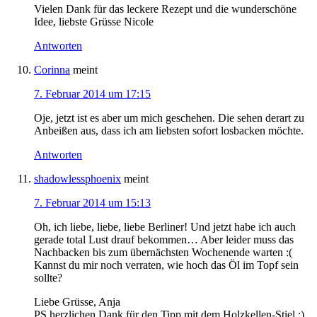
Vielen Dank für das leckere Rezept und die wunderschöne
Idee, liebste Grüsse Nicole
Antworten
Corinna
meint
7. Februar 2014 um 17:15
Oje, jetzt ist es aber um mich geschehen. Die sehen derart zu
Anbeißen aus, dass ich am liebsten sofort losbacken möchte.
Antworten
shadowlessphoenix
meint
7. Februar 2014 um 15:13
Oh, ich liebe, liebe, liebe Berliner! Und jetzt habe ich auch
gerade total Lust drauf bekommen… Aber leider muss das
Nachbacken bis zum übernächsten Wochenende warten :(
Kannst du mir noch verraten, wie hoch das Öl im Topf sein
sollte?
Liebe Grüsse, Anja
PS herzlichen Dank für den Tipp mit dem Holzkellen-Stiel :)