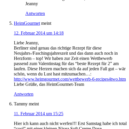
Jeanny
Antworten
HeimGourmet
meint
12. Februar 2014 um 14:18
Liebe Jeanny,
Berliner sind genau das richtige Rezept für diese
Neujahrs-/Faschingsjahreszeit und das dann auch noch in
Herzform – top! Wir haben zur Zeit einen Wettbewerb
passend zum Valentinstag für das “beste Rezept für 2” am
laufen. Diese Herzen machen sich da auf jeden Fall gut – wär
schön, wenn du Lust hast mitzumachen…:
http://www.heimgourmet.com/wettbewerb-6-recipes4two.htm
Liebe Grüße, das HeimGourmet-Team
Antworten
Tammy
meint
11. Februar 2014 um 15:25
Hier ich kann auch nicht werfen!!! Erst Samstag habe ich total
“cool” mit einer kleinen Nivea Soft Creme Dose