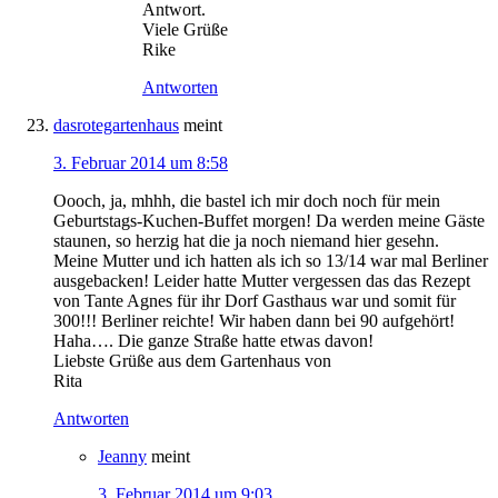
Antwort.
Viele Grüße
Rike
Antworten
dasrotegartenhaus
meint
3. Februar 2014 um 8:58
Oooch, ja, mhhh, die bastel ich mir doch noch für mein
Geburtstags-Kuchen-Buffet morgen! Da werden meine Gäste
staunen, so herzig hat die ja noch niemand hier gesehn.
Meine Mutter und ich hatten als ich so 13/14 war mal Berliner
ausgebacken! Leider hatte Mutter vergessen das das Rezept
von Tante Agnes für ihr Dorf Gasthaus war und somit für
300!!! Berliner reichte! Wir haben dann bei 90 aufgehört!
Haha…. Die ganze Straße hatte etwas davon!
Liebste Grüße aus dem Gartenhaus von
Rita
Antworten
Jeanny
meint
3. Februar 2014 um 9:03