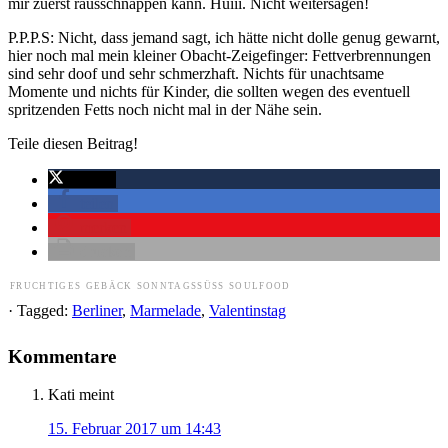
mir zuerst rausschnappen kann. Huiii. Nicht weitersagen!
P.P.P.S: Nicht, dass jemand sagt, ich hätte nicht dolle genug gewarnt,
hier noch mal mein kleiner Obacht-Zeigefinger: Fettverbrennungen
sind sehr doof und sehr schmerzhaft. Nichts für unachtsame
Momente und nichts für Kinder, die sollten wegen des eventuell
spritzenden Fetts noch nicht mal in der Nähe sein.
Teile diesen Beitrag!
twittern
teilen
merken
drucken
FRUCHTIGES
GEBÄCK
SONNTAGSSÜSS
SOULFOOD
· Tagged:
Berliner
,
Marmelade
,
Valentinstag
Kommentare
Kati
meint
15. Februar 2017 um 14:43