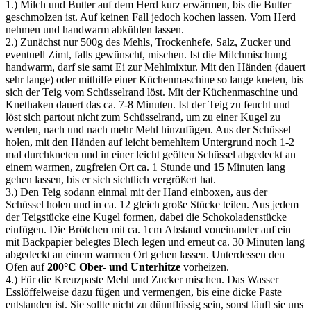
1.) Milch und Butter auf dem Herd kurz erwärmen, bis die Butter
geschmolzen ist. Auf keinen Fall jedoch kochen lassen. Vom Herd
nehmen und handwarm abkühlen lassen.
2.) Zunächst nur 500g des Mehls, Trockenhefe, Salz, Zucker und
eventuell Zimt, falls gewünscht, mischen. Ist die Milchmischung
handwarm, darf sie samt Ei zur Mehlmixtur. Mit den Händen (dauert
sehr lange) oder mithilfe einer Küchenmaschine so lange kneten, bis
sich der Teig vom Schüsselrand löst. Mit der Küchenmaschine und
Knethaken dauert das ca. 7-8 Minuten. Ist der Teig zu feucht und
löst sich partout nicht zum Schüsselrand, um zu einer Kugel zu
werden, nach und nach mehr Mehl hinzufügen. Aus der Schüssel
holen, mit den Händen auf leicht bemehltem Untergrund noch 1-2
mal durchkneten und in einer leicht geölten Schüssel abgedeckt an
einem warmen, zugfreien Ort ca. 1 Stunde und 15 Minuten lang
gehen lassen, bis er sich sichtlich vergrößert hat.
3.) Den Teig sodann einmal mit der Hand einboxen, aus der
Schüssel holen und in ca. 12 gleich große Stücke teilen. Aus jedem
der Teigstücke eine Kugel formen, dabei die Schokoladenstücke
einfügen. Die Brötchen mit ca. 1cm Abstand voneinander auf ein
mit Backpapier belegtes Blech legen und erneut ca. 30 Minuten lang
abgedeckt an einem warmen Ort gehen lassen. Unterdessen den
Ofen auf
200°C Ober- und Unterhitze
vorheizen.
4.) Für die Kreuzpaste Mehl und Zucker mischen. Das Wasser
Esslöffelweise dazu fügen und vermengen, bis eine dicke Paste
entstanden ist. Sie sollte nicht zu dünnflüssig sein, sonst läuft sie uns