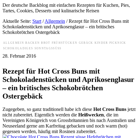
Der deutsche Backblog mit einfachen Rezepten für Kuchen, Pies,
Tartes, Cookies, Desserts und kulinarische Reisen
Aktuelle Seite:
Start
/
Allgemein
/
Rezept für Hot Cross Buns mit
Schokoladenstücken und Aprikosenglasur – ein britisches
Schokobrötchen Ostergebäck
ALLGEMEIN
BACKEN
BROT
FRÜHSTÜCKEN
GEBÄCK
KINDER
PICKNICK
SCHOKOLADIGES
SONNTAGSSÜSS
28. Februar 2016
Rezept für Hot Cross Buns mit
Schokoladenstücken und Aprikosenglasur
– ein britisches Schokobrötchen
Ostergebäck
Zugegeben, so ganz traditionell habe ich diese
Hot Cross Buns
jetzt
nicht zubereitet. Eigentlich werden die
Heißwecken
, die im
Vereinigten Königreich von Grossbritannien bis nach Australien und
Neuseeland gerne am Karfreitag gebacken und noch warm (hot)
gegessen werden, häufig mit Rosinen zubereitet.