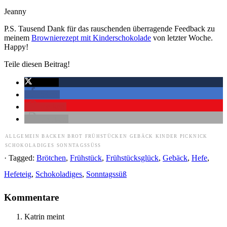
Jeanny
P.S. Tausend Dank für das rauschenden überragende Feedback zu
meinem
Brownierezept mit Kinderschokolade
von letzter Woche.
Happy!
Teile diesen Beitrag!
twittern
teilen
merken
drucken
ALLGEMEIN
BACKEN
BROT
FRÜHSTÜCKEN
GEBÄCK
KINDER
PICKNICK
SCHOKOLADIGES
SONNTAGSSÜSS
· Tagged:
Brötchen
,
Frühstück
,
Frühstücksglück
,
Gebäck
,
Hefe
,
Hefeteig
,
Schokoladiges
,
Sonntagssüß
Kommentare
Katrin
meint