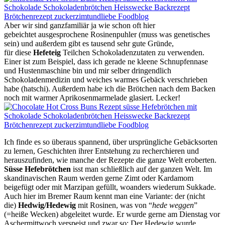
Aber wir sind ganzfamiliär ja wie schon oft hier
gebeichtet ausgesprochene Rosinenpuhler (muss was genetisches
sein) und außerdem gibt es tausend sehr gute Gründe,
für diese
Hefeteig
Teilchen Schokoladenzutaten zu verwenden.
Einer ist zum Beispiel, dass ich gerade ne kleene Schnupfennase
und Hustenmaschine bin und mir selber dringendlich
Schokoladenmedizin und weiches warmes Gebäck verschrieben
habe (hatschi). Außerdem habe ich die Brötchen nach dem Backen
noch mit warmer Aprikosenmarmelade glasiert. Lecker!
Ich finde es so überaus spannend, über ursprüngliche Gebäcksorten
zu lernen, Geschichten ihrer Entstehung zu recherchieren und
herauszufinden, wie manche der Rezepte die ganze Welt eroberten.
Süsse Hefebrötchen
isst man schließlich auf der ganzen Welt. Im
skandinavischen Raum werden gerne Zimt oder Kardamom
beigefügt oder mit Marzipan gefüllt, woanders wiederum Sukkade.
Auch hier im Bremer Raum kennt man eine Variante: der (nicht
die)
Hedwig/Hedewig
mit Rosinen, was von “
hede weggen
”
(=heiße Wecken) abgeleitet wurde. Er wurde gerne am Dienstag vor
Aschermittwoch verspeist und zwar so: Der Hedewig wurde