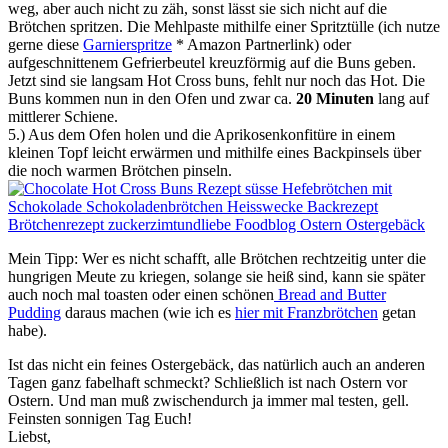
weg, aber auch nicht zu zäh, sonst lässt sie sich nicht auf die
Brötchen spritzen. Die Mehlpaste mithilfe einer Spritztülle (ich nutze
gerne diese
Garnierspritze
* Amazon Partnerlink) oder
aufgeschnittenem Gefrierbeutel kreuzförmig auf die Buns geben.
Jetzt sind sie langsam Hot Cross buns, fehlt nur noch das Hot. Die
Buns kommen nun in den Ofen und zwar ca.
20 Minuten
lang auf
mittlerer Schiene.
5.) Aus dem Ofen holen und die Aprikosenkonfitüre in einem
kleinen Topf leicht erwärmen und mithilfe eines Backpinsels über
die noch warmen Brötchen pinseln.
Mein Tipp: Wer es nicht schafft, alle Brötchen rechtzeitig unter die
hungrigen Meute zu kriegen, solange sie heiß sind, kann sie später
auch noch mal toasten oder einen schönen
Bread and Butter
Pudding
daraus machen (wie ich es
hier mit Franzbrötchen
getan
habe).
Ist das nicht ein feines Ostergebäck, das natürlich auch an anderen
Tagen ganz fabelhaft schmeckt? Schließlich ist nach Ostern vor
Ostern. Und man muß zwischendurch ja immer mal testen, gell.
Feinsten sonnigen Tag Euch!
Liebst,