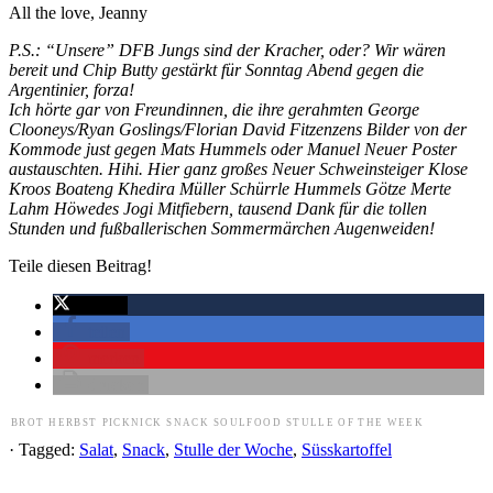
All the love, Jeanny
P.S.: “Unsere” DFB Jungs sind der Kracher, oder? Wir wären
bereit und Chip Butty gestärkt für Sonntag Abend gegen die
Argentinier, forza!
Ich hörte gar von Freundinnen, die ihre gerahmten George
Clooneys/Ryan Goslings/Florian David Fitzenzens Bilder von der
Kommode just gegen Mats Hummels oder Manuel Neuer Poster
austauschten. Hihi. Hier ganz großes Neuer Schweinsteiger Klose
Kroos Boateng Khedira Müller Schürrle Hummels Götze Merte
Lahm Höwedes Jogi Mitfiebern, tausend Dank für die tollen
Stunden und fußballerischen Sommermärchen Augenweiden!
Teile diesen Beitrag!
twittern
teilen
merken
drucken
BROT
HERBST
PICKNICK
SNACK
SOULFOOD
STULLE OF THE WEEK
· Tagged:
Salat
,
Snack
,
Stulle der Woche
,
Süsskartoffel