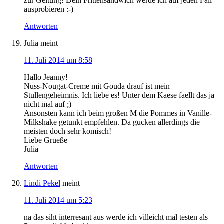
zur Geltung! Dein Frittensandwich werde ich auf jeden Fall
ausprobieren :-)
Antworten
Julia
meint
11. Juli 2014 um 8:58
Hallo Jeanny!
Nuss-Nougat-Creme mit Gouda drauf ist mein
Stullengeheimnis. Ich liebe es! Unter dem Kaese faellt das ja
nicht mal auf ;)
Ansonsten kann ich beim großen M die Pommes in Vanille-
Milkshake getunkt empfehlen. Da gucken allerdings die
meisten doch sehr komisch!
Liebe Grueße
Julia
Antworten
Lindi Pekel
meint
11. Juli 2014 um 5:23
na das siht interresant aus werde ich villeicht mal testen als