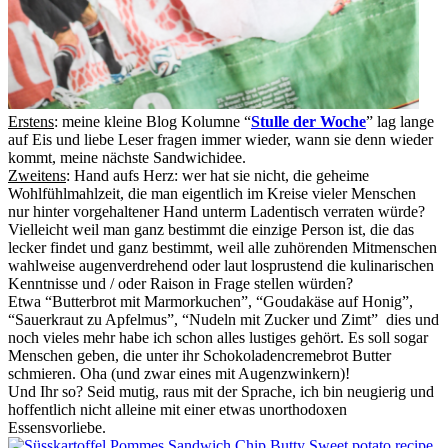
Erstens
: meine kleine Blog Kolumne “
Stulle der Woche
” lag lange
auf Eis und liebe Leser fragen immer wieder, wann sie denn wieder
kommt, meine nächste Sandwichidee.
Zweitens
: Hand aufs Herz: wer hat sie nicht, die geheime
Wohlfühlmahlzeit, die man eigentlich im Kreise vieler Menschen
nur hinter vorgehaltener Hand unterm Ladentisch verraten würde?
Vielleicht weil man ganz bestimmt die einzige Person ist, die das
lecker findet und ganz bestimmt, weil alle zuhörenden Mitmenschen
wahlweise augenverdrehend oder laut losprustend die kulinarischen
Kenntnisse und / oder Raison in Frage stellen würden?
Etwa “Butterbrot mit Marmorkuchen”, “Goudakäse auf Honig”,
“Sauerkraut zu Apfelmus”, “Nudeln mit Zucker und Zimt” dies und
noch vieles mehr habe ich schon alles lustiges gehört. Es soll sogar
Menschen geben, die unter ihr Schokoladencremebrot Butter
schmieren. Oha (und zwar eines mit Augenzwinkern)!
Und Ihr so? Seid mutig, raus mit der Sprache, ich bin neugierig und
hoffentlich nicht alleine mit einer etwas unorthodoxen
Essensvorliebe.