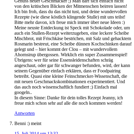
Genuss neuer Geschmäcker ;) Man darf sich einfach nicht
von den kritischen Blicken der Mitmenschen beirren lassen!
Ich bin froh, dass du das nicht tust, und deine wundervollen
Rezepte (wie diese köstlich klingende Stulle) mit uns teilst!
Bitte mehr davon, ich freue mich immer über neue Ideen :)
Meine neuste Entdeckung ist Speck mit Schokolade oder, um
auch ein Stullen-Rezept weiterzugeben, eine leckere Scheibe
Mischbrot, mit Frischkäse bestrichen, mit Salz und gehacktem
Rosmarin bestreut, eine Scheibe dünnen Kochschinken darauf
gelegt und – hier kommt der Clou – mit wundervollem
Ahornsirup übergossen. Wirklich ein super Zusammenspiel!
Übrigens: wer für seine Essensleidenschaften schräg
angeschaut, oder gar für schwanger befunden, wird, der kann
seinem Gegenüber einfach erklären, dass er Foodpairing
betreibt. Quasi eine kleine Feinschmecker-Wissenschaft, die
mit neuen Geschmackskombinationen experimentiert. Und
das auch noch wissenschaftlich fundiert ;) Einfach mal
googeln..
In diesem Sinne: Danke für dein tolles Rezept Jeanny, ich
freue mich schon sehr auf alle die noch kommen werden!
Antworten
Benni :)
meint
15. Juli 2014 um 13:32