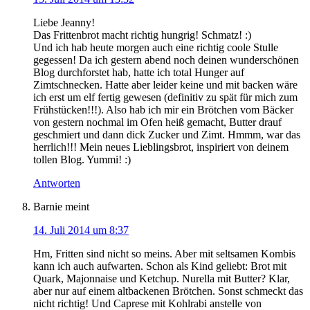
Liebe Jeanny!
Das Frittenbrot macht richtig hungrig! Schmatz! :)
Und ich hab heute morgen auch eine richtig coole Stulle
gegessen! Da ich gestern abend noch deinen wunderschönen
Blog durchforstet hab, hatte ich total Hunger auf
Zimtschnecken. Hatte aber leider keine und mit backen wäre
ich erst um elf fertig gewesen (definitiv zu spät für mich zum
Frühstücken!!!). Also hab ich mir ein Brötchen vom Bäcker
von gestern nochmal im Ofen heiß gemacht, Butter drauf
geschmiert und dann dick Zucker und Zimt. Hmmm, war das
herrlich!!! Mein neues Lieblingsbrot, inspiriert von deinem
tollen Blog. Yummi! :)
Antworten
Barnie
meint
14. Juli 2014 um 8:37
Hm, Fritten sind nicht so meins. Aber mit seltsamen Kombis
kann ich auch aufwarten. Schon als Kind geliebt: Brot mit
Quark, Majonnaise und Ketchup. Nurella mit Butter? Klar,
aber nur auf einem altbackenen Brötchen. Sonst schmeckt das
nicht richtig! Und Caprese mit Kohlrabi anstelle von