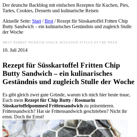
Der deutsche Backblog mit einfachen Rezepten für Kuchen, Pies,
Tartes, Cookies, Desserts und kulinarische Reisen
Aktuelle Seite:
Start
/
Brot
/
Rezept für Süsskartoffel Fritten Chip
Butty Sandwich – ein kulinarisches Geständnis und zugleich Stulle
der Woche
BROT
HERBST
PICKNICK
SNACK
SOULFOOD
STULLE OF THE WEEK
10. Juli 2014
Rezept für Süsskartoffel Fritten Chip
Butty Sandwich – ein kulinarisches
Geständnis und zugleich Stulle der Woche
Es gibt gleich zwei gute Gründe, warum ich mich hier heute traue,
Euch mein
Rezept für Chip Butty
/
Rosmarin
Süsskartoffelpommesl
Frittensandwich
zu präsentieren.
Frittensandwich? Hat sie Frittensandwich geschrieben? Nicht ihr
ernst. Doch ihr Ernst!