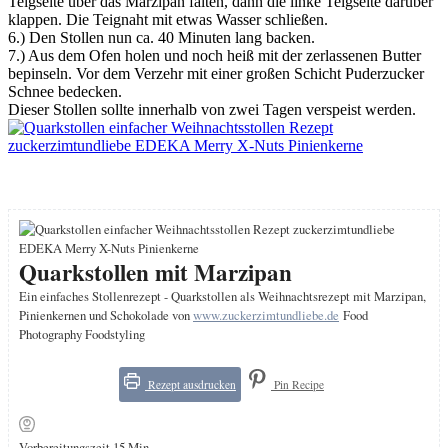
Teigseite über das Marzipan falten, dann die linke Teigseite darüber
klappen. Die Teignaht mit etwas Wasser schließen.
6.) Den Stollen nun ca. 40 Minuten lang backen.
7.) Aus dem Ofen holen und noch heiß mit der zerlassenen Butter
bepinseln. Vor dem Verzehr mit einer großen Schicht Puderzucker
Schnee bedecken.
Dieser Stollen sollte innerhalb von zwei Tagen verspeist werden.
Quarkstollen mit Marzipan
Ein einfaches Stollenrezept - Quarkstollen als Weihnachtsrezept mit Marzipan,
Pinienkernen und Schokolade von
www.zuckerzimtundliebe.de
Food
Photography Foodstyling
Rezept ausdrucken
Pin Recipe
Minuten
Vorbereitungszeit
15
Min.