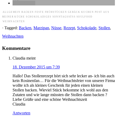
drucken
ALLGEMEIN
BACKEN
FESTE
FRÜHSTÜCKEN
GEBÄCK
KUCHEN
POST AUS
MEINER KÜCHE
SCHOKOLADIGES
SONNTAGSSÜSS
SOULFOOD
WEIHNACHTEN
· Tagged:
Backen
,
Marzipan
,
Nüsse
,
Rezept
,
Schokolade
,
Stollen
,
Weihnachten
Kommentare
Claudia
meint
18. Dezember 2015 um 7:39
Hallo! Das Stollenrezept hört sich sehr lecker an- ich bin auch
kein Rosinenfan… Für die Weihnachtsfeier von unserer Firma
wollte ich als kleines Geschenk für jeden einen kleinen
Stollen backen. Wieviel Stück bekomme ich wohl aus den
Zutaten und wie lange müssten die Stollen dann backen ?
Liebe Grüße und eine schöne Weihnachtszeit
Claudia
Antworten