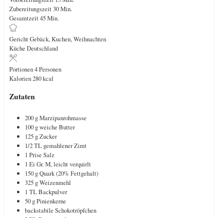
Minuten
Zubereitungszeit
30
Min.
Minuten
Gesamtzeit
45
Min.
Gericht
Gebäck, Kuchen, Weihnachten
Küche
Deutschland
Portionen
4
Personen
Kalorien
280
kcal
Zutaten
200
g
Marzipanrohmasse
100
g
weiche Butter
125
g
Zucker
1/2
TL
gemahlener Zimt
1
Prise
Salz
1
Ei Gr. M, leicht verquirlt
150
g
Quark (20% Fettgehalt)
325
g
Weizenmehl
1
TL
Backpulver
50
g
Pinienkerne
backstabile Schokotröpfchen