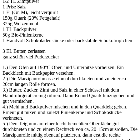
1/2 TL Zimtpulver
1 Prise Salz
1 Ei (Gr. M), leicht verquirlt
150g Quark (20% Fettgehalt)
325g Weizenmehl
1 TL Backpulver
50g Bio-Pinienkerne
1 Handvoll Schokoladenstücke oder backstabile Schokotröpfchen
3 EL Butter, zerlassen
ganz schön viel Puderzucker
1.) Den Ofen auf 190°C Ober- und Unterhitze vorheizen. Ein
Backblech mit Backpapier versehen.
2.) Die Marzipanrohmasse einmal durchkneten und zu einer ca.
20cm langen Rolle formen.
3.) Butter, Zucker, Zimt und Salz in einer Schüssel mit dem
Handrührgerät cremig rühren. Dann Ei und Quark hinzugeben und
gut vermischen.
4.) Mehl und Backpulver mischen und in den Quarkteig geben.
Erneut gut mixen und zuletzt Pinienkerne und Schokostücke
verkneten.
5.) Den Teig nun auf einer leicht bemehlten Oberfläche gut
durchkneten und zu einem Rechteck von ca. 20-15cm ausrollen. Die
Marzipanrolle mittig obenauf platzieren, dann erst die rechte