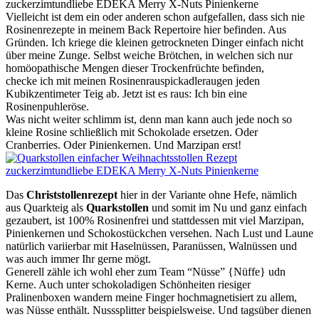
Vielleicht ist dem ein oder anderen schon aufgefallen, dass sich nie
Rosinenrezepte in meinem Back Repertoire hier befinden. Aus
Gründen. Ich kriege die kleinen getrockneten Dinger einfach nicht
über meine Zunge. Selbst weiche Brötchen, in welchen sich nur
homöopathische Mengen dieser Trockenfrüchte befinden,
checke ich mit meinen Rosinenrauspickadleraugen jeden
Kubikzentimeter Teig ab. Jetzt ist es raus: Ich bin eine
Rosinenpuhleröse.
Was nicht weiter schlimm ist, denn man kann auch jede noch so
kleine Rosine schließlich mit Schokolade ersetzen. Oder
Cranberries. Oder Pinienkernen. Und Marzipan erst!
Das
Christstollenrezept
hier in der Variante ohne Hefe, nämlich
aus Quarkteig als
Quarkstollen
und somit im Nu und ganz einfach
gezaubert, ist 100% Rosinenfrei und stattdessen mit viel Marzipan,
Pinienkernen und Schokostückchen versehen. Nach Lust und Laune
natürlich variierbar mit Haselnüssen, Paranüssen, Walnüssen und
was auch immer Ihr gerne mögt.
Generell zähle ich wohl eher zum Team “Nüsse” {Nüffe} udn
Kerne. Auch unter schokoladigen Schönheiten riesiger
Pralinenboxen wandern meine Finger hochmagnetisiert zu allem,
was Nüsse enthält. Nusssplitter beispielsweise. Und tagsüber dienen