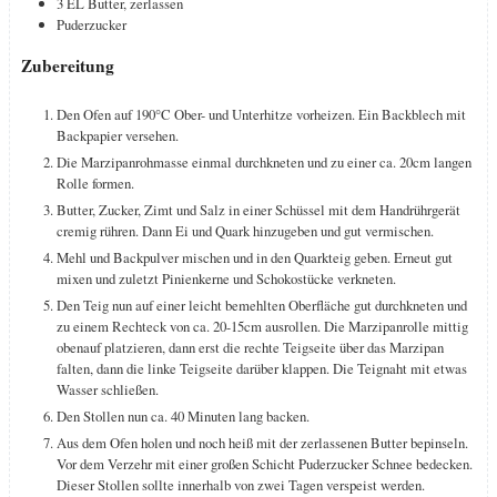
3
EL
Butter, zerlassen
Puderzucker
Zubereitung
Den Ofen auf 190°C Ober- und Unterhitze vorheizen. Ein Backblech mit
Backpapier versehen.
Die Marzipanrohmasse einmal durchkneten und zu einer ca. 20cm langen
Rolle formen.
Butter, Zucker, Zimt und Salz in einer Schüssel mit dem Handrührgerät
cremig rühren. Dann Ei und Quark hinzugeben und gut vermischen.
Mehl und Backpulver mischen und in den Quarkteig geben. Erneut gut
mixen und zuletzt Pinienkerne und Schokostücke verkneten.
Den Teig nun auf einer leicht bemehlten Oberfläche gut durchkneten und
zu einem Rechteck von ca. 20-15cm ausrollen. Die Marzipanrolle mittig
obenauf platzieren, dann erst die rechte Teigseite über das Marzipan
falten, dann die linke Teigseite darüber klappen. Die Teignaht mit etwas
Wasser schließen.
Den Stollen nun ca. 40 Minuten lang backen.
Aus dem Ofen holen und noch heiß mit der zerlassenen Butter bepinseln.
Vor dem Verzehr mit einer großen Schicht Puderzucker Schnee bedecken.
Dieser Stollen sollte innerhalb von zwei Tagen verspeist werden.