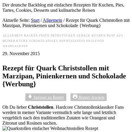
Der deutsche Backblog mit einfachen Rezepten für Kuchen, Pies,
Tartes, Cookies, Desserts und kulinarische Reisen
Aktuelle Seite:
Start
/
Allgemein
/
Rezept für Quark Christstollen mit
Marzipan, Pinienkernen und Schokolade {Werbung}
ALLGEMEIN
BACKEN
FESTE
FRÜHSTÜCKEN
GEBÄCK
KUCHEN
POST AUS
MEINER KÜCHE
SCHOKOLADIGES
SONNTAGSSÜSS
SOULFOOD
WEIHNACHTEN
29. November 2015
Rezept für Quark Christstollen mit
Marzipan, Pinienkernen und Schokolade
{Werbung}
Springe zu Rezept
Rezept drucken
Oh Du lieber
Christstollen
. Hardcore Christstollenklassiker Fans
werden in meiner Variante vermutlich sehr lange und letztlich
vergeblich nach den traditionellen Zutaten wie Orangeat und
Zitronat und Rosinen suchen.