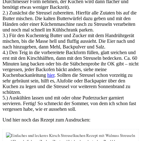
Durchmesser Form nehmen, der Kuchen wird dann flacher und
benötigt etwas weniger Backzeit).
2.) Zunächst die Streusel zubereiten. Hierfür alle Zutaten bis auf die
Butter mischen. Die kalten Butterwürfel dazu geben und mit den
Händen oder einer Küchenmaschine rasch zu Streuseln verarbeiten
und noch mal schnell im Kühlschrank parken.
3.) Für den Kuchenteig Butter und Zucker mit dem Handrührgerät
mischen, bis die Masse hell und fluffig aussieht. Die Eier nach und
nach hinzugeben, dann Mehl, Backpulver und Salz.
4.) Den Teig in die vorbereitete Backform füllen, glatt sreichen und
erst mit den Kirschhälften, dann mit den Streuseln bedecken. Ca. 60
Minuten lang backen oder bis die Stäbchenprobe ihr OK gibt – nicht
vergessen, jeder Backofen bäckt anders, siehe meine
Kuchenbackanleitung
hier
. Sollten die Streusel schon vorzeitig zu
sehr gebräunt sein, hilft es, Alufolie oder Backpapier über den
Kuchen zu legen und die Streusel vor weiterem Sonnenbrand zu
schützen.
5.) Auskühlen lassen und mit oder ohne Puderzucker garniert
servieren. Fertig! So schmeckt der Sommer, von dem ich schon fast
vergessen habe, wie er aussehen soll.
Und hier noch das Rezept zum Ausdrucken: