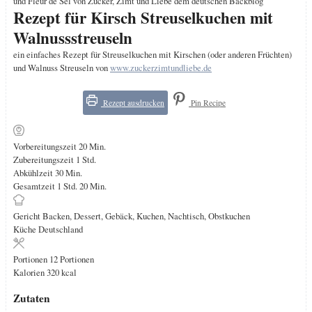
Rezept für Kirsch Streuselkuchen mit
Walnussstreuseln
ein einfaches Rezept für Streuselkuchen mit Kirschen (oder anderen Früchten)
und Walnuss Streuseln von
www.zuckerzimtundliebe.de
Rezept ausdrucken
Pin Recipe
Minuten
Vorbereitungszeit
20
Min.
Stunde
Zubereitungszeit
1
Std.
Minuten
Abkühlzeit
30
Min.
Stunde
Minuten
Gesamtzeit
1
Std.
20
Min.
Gericht
Backen, Dessert, Gebäck, Kuchen, Nachtisch, Obstkuchen
Küche
Deutschland
Portionen
12
Portionen
Kalorien
320
kcal
Zutaten