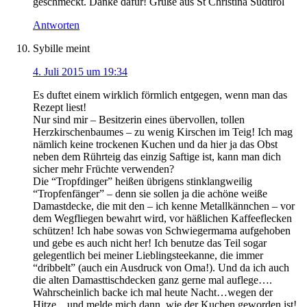
geschmeckt. Danke dafür! Grüße aus St Christina Südtirol
Antworten
Sybille
meint
4. Juli 2015 um 19:34
Es duftet einem wirklich förmlich entgegen, wenn man das
Rezept liest!
Nur sind mir – Besitzerin eines übervollen, tollen
Herzkirschenbaumes – zu wenig Kirschen im Teig! Ich mag
nämlich keine trockenen Kuchen und da hier ja das Obst
neben dem Rührteig das einzig Saftige ist, kann man dich
sicher mehr Früchte verwenden?
Die “Tropfdinger” heißen übrigens stinklangweilig
“Tropfenfänger” – denn sie sollen ja die achöne weiße
Damastdecke, die mit den – ich kenne Metallkännchen – vor
dem Wegfliegen bewahrt wird, vor häßlichen Kaffeeflecken
schützen! Ich habe sowas von Schwiegermama aufgehoben
und gebe es auch nicht her! Ich benutze das Teil sogar
gelegentlich bei meiner Lieblingsteekanne, die immer
“dribbelt” (auch ein Ausdruck von Oma!). Und da ich auch
die alten Damasttischdecken ganz gerne mal auflege….
Wahrscheinlich backe ich mal heute Nacht…wegen der
Hitze…und melde mich dann, wie der Kuchen geworden ist!