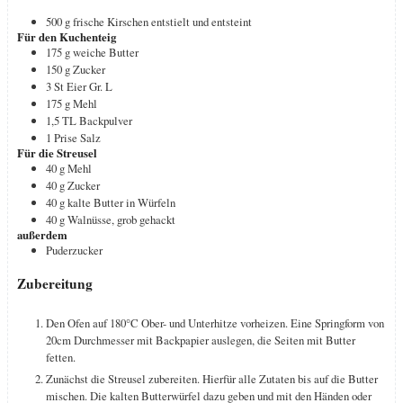
500
g
frische Kirschen
entstielt und entsteint
Für den Kuchenteig
175
g
weiche Butter
150
g
Zucker
3
St
Eier
Gr. L
175
g
Mehl
1,5
TL
Backpulver
1
Prise
Salz
Für die Streusel
40
g
Mehl
40
g
Zucker
40
g
kalte Butter in Würfeln
40
g
Walnüsse, grob gehackt
außerdem
Puderzucker
Zubereitung
Den Ofen auf 180°C Ober- und Unterhitze vorheizen. Eine Springform von
20cm Durchmesser mit Backpapier auslegen, die Seiten mit Butter
fetten.
Zunächst die Streusel zubereiten. Hierfür alle Zutaten bis auf die Butter
mischen. Die kalten Butterwürfel dazu geben und mit den Händen oder