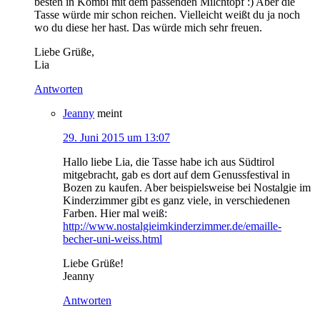
besten in Kombi mit dem passenden Milchtopf :) Aber die
Tasse würde mir schon reichen. Vielleicht weißt du ja noch
wo du diese her hast. Das würde mich sehr freuen.
Liebe Grüße,
Lia
Antworten
Jeanny
meint
29. Juni 2015 um 13:07
Hallo liebe Lia, die Tasse habe ich aus Südtirol
mitgebracht, gab es dort auf dem Genussfestival in
Bozen zu kaufen. Aber beispielsweise bei Nostalgie im
Kinderzimmer gibt es ganz viele, in verschiedenen
Farben. Hier mal weiß:
http://www.nostalgieimkinderzimmer.de/emaille-
becher-uni-weiss.html
Liebe Grüße!
Jeanny
Antworten