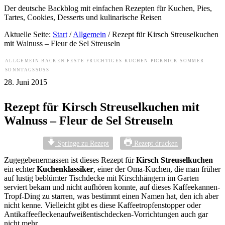
Der deutsche Backblog mit einfachen Rezepten für Kuchen, Pies,
Tartes, Cookies, Desserts und kulinarische Reisen
Aktuelle Seite:
Start
/
Allgemein
/
Rezept für Kirsch Streuselkuchen
mit Walnuss – Fleur de Sel Streuseln
ALLGEMEIN
BACKEN
FESTE
FRUCHTIGES
KUCHEN
PICKNICK
SOMMER
SONNTAGSSÜSS
28. Juni 2015
Rezept für Kirsch Streuselkuchen mit
Walnuss – Fleur de Sel Streuseln
Springe zu Rezept
Rezept drucken
Zugegebenermassen ist dieses Rezept für
Kirsch Streuselkuchen
ein echter
Kuchenklassiker
, einer der Oma-Kuchen, die man früher
auf lustig beblümter Tischdecke mit Kirschhängern im Garten
serviert bekam und nicht aufhören konnte, auf dieses Kaffeekannen-
Tropf-Ding zu starren, was bestimmt einen Namen hat, den ich aber
nicht kenne. Vielleicht gibt es diese Kaffeetropfenstopper oder
Antikaffeefleckenaufweißentischdecken-Vorrichtungen auch gar
nicht mehr.