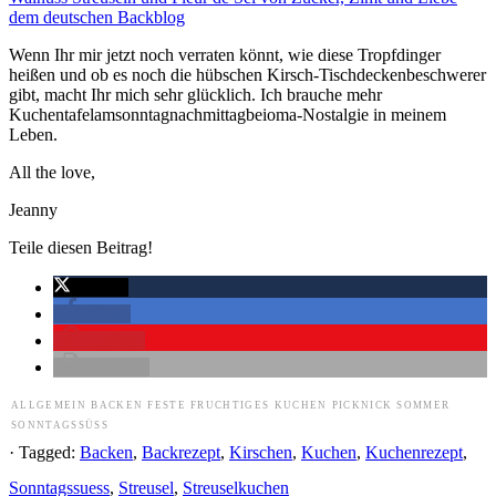
Wenn Ihr mir jetzt noch verraten könnt, wie diese Tropfdinger
heißen und ob es noch die hübschen Kirsch-Tischdeckenbeschwerer
gibt, macht Ihr mich sehr glücklich. Ich brauche mehr
Kuchentafelamsonntagnachmittagbeioma-Nostalgie in meinem
Leben.
All the love,
Jeanny
Teile diesen Beitrag!
twittern
teilen
merken
drucken
ALLGEMEIN
BACKEN
FESTE
FRUCHTIGES
KUCHEN
PICKNICK
SOMMER
SONNTAGSSÜSS
· Tagged:
Backen
,
Backrezept
,
Kirschen
,
Kuchen
,
Kuchenrezept
,
Sonntagssuess
,
Streusel
,
Streuselkuchen