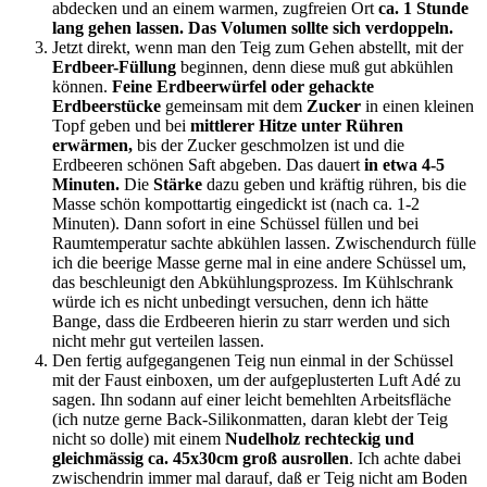
abdecken und an einem warmen, zugfreien Ort
ca. 1 Stunde
lang gehen lassen. Das Volumen sollte sich verdoppeln.
Jetzt direkt, wenn man den Teig zum Gehen abstellt, mit der
Erdbeer-Füllung
beginnen, denn diese muß gut abkühlen
können.
Feine Erdbeerwürfel oder gehackte
Erdbeerstücke
gemeinsam mit dem
Zucker
in einen kleinen
Topf geben und bei
mittlerer Hitze unter Rühren
erwärmen,
bis der Zucker geschmolzen ist und die
Erdbeeren schönen Saft abgeben. Das dauert
in etwa 4-5
Minuten.
Die
Stärke
dazu geben und kräftig rühren, bis die
Masse schön kompottartig eingedickt ist (nach ca. 1-2
Minuten). Dann sofort in eine Schüssel füllen und bei
Raumtemperatur sachte abkühlen lassen. Zwischendurch fülle
ich die beerige Masse gerne mal in eine andere Schüssel um,
das beschleunigt den Abkühlungsprozess. Im Kühlschrank
würde ich es nicht unbedingt versuchen, denn ich hätte
Bange, dass die Erdbeeren hierin zu starr werden und sich
nicht mehr gut verteilen lassen.
Den fertig aufgegangenen Teig nun einmal in der Schüssel
mit der Faust einboxen, um der aufgeplusterten Luft Adé zu
sagen. Ihn sodann auf einer leicht bemehlten Arbeitsfläche
(ich nutze gerne Back-Silikonmatten, daran klebt der Teig
nicht so dolle) mit einem
Nudelholz rechteckig und
gleichmässig ca. 45x30cm groß ausrollen
. Ich achte dabei
zwischendrin immer mal darauf, daß er Teig nicht am Boden