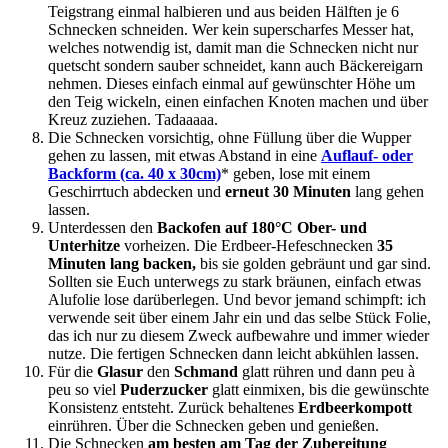
Teigstrang einmal halbieren und aus beiden Hälften je 6
Schnecken schneiden. Wer kein superscharfes Messer hat,
welches notwendig ist, damit man die Schnecken nicht nur
quetscht sondern sauber schneidet, kann auch Bäckereigarn
nehmen. Dieses einfach einmal auf gewünschter Höhe um
den Teig wickeln, einen einfachen Knoten machen und über
Kreuz zuziehen. Tadaaaaa.
Die Schnecken vorsichtig, ohne Füllung über die Wupper
gehen zu lassen, mit etwas Abstand in eine
Auflauf- oder
Backform (ca. 40 x 30cm)
* geben, lose mit einem
Geschirrtuch abdecken und
erneut 30 Minuten
lang gehen
lassen.
Unterdessen den
Backofen auf 180°C Ober- und
Unterhitze
vorheizen. Die Erdbeer-Hefeschnecken
35
Minuten lang backen,
bis sie golden gebräunt und gar sind.
Sollten sie Euch unterwegs zu stark bräunen, einfach etwas
Alufolie lose darüberlegen. Und bevor jemand schimpft: ich
verwende seit über einem Jahr ein und das selbe Stück Folie,
das ich nur zu diesem Zweck aufbewahre und immer wieder
nutze. Die fertigen Schnecken dann leicht abkühlen lassen.
Für die
Glasur
den
Schmand
glatt rühren und dann peu à
peu so viel
Puderzucker
glatt einmixen, bis die gewünschte
Konsistenz entsteht. Zurück behaltenes
Erdbeerkompott
einrühren. Über die Schnecken geben und genießen.
Die Schnecken
am besten am Tag der Zubereitung