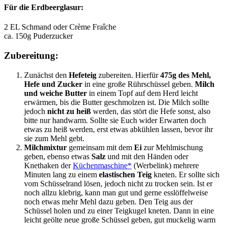
Für die Erdbeerglasur:
2 EL Schmand oder Crème Fraîche
ca. 150g Puderzucker
Zubereitung:
Zunächst den
Hefeteig
zubereiten. Hierfür
475g des
Mehl,
Hefe und Zucker
in eine große Rührschüssel geben.
Milch
und weiche Butter
in einem Topf auf dem Herd leicht
erwärmen, bis die Butter geschmolzen ist. Die Milch sollte
jedoch
nicht zu heiß
werden, das stört die Hefe sonst, also
bitte nur handwarm. Sollte sie Euch wider Erwarten doch
etwas zu heiß werden, erst etwas abkühlen lassen, bevor ihr
sie zum Mehl gebt.
Milchmixtur
gemeinsam mit dem
Ei
zur Mehlmischung
geben, ebenso etwas
Salz
und mit den Händen oder
Knethaken der
Küchenmaschine*
(Werbelink) mehrere
Minuten lang zu einem
elastischen Teig
kneten. Er sollte sich
vom Schüsselrand lösen, jedoch nicht zu trocken sein. Ist er
noch allzu klebrig, kann man gut und gerne esslöffelweise
noch etwas mehr Mehl dazu geben. Den Teig aus der
Schüssel holen und zu einer Teigkugel kneten. Dann in eine
leicht geölte neue große Schüssel geben, gut muckelig warm