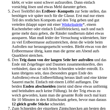
klebt, er wäre sonst schwer aufzurollen. Dann einfach
vorsichtig lösen und etwas Mehl darunter geben.
Zwei Teelöffel des
Erdbeer
–
Kompotts
zur Seite stellen, das
benötigen wir später noch für die Glasur. Erst mal nur einen
Teil des restlichen Kompotts auf den Teig geben und gut
verteilen (klappt super mit einer
Winkelpalette
*, einem
Kuchenheber oder einfach Esslöffelrücken), nach und nach
gerne mehr dazu geben, die Ränder rundherum dabei etwas
aussparen. Man muß leider der Versuchung widerstehen, hier
zu viel Erdbeermasse aufzustreichen, denn die würde beim
Aufrollen nur herausgequetscht werden. Bleibt etwas von der
Erdbeermasse übrig, kann man die gerne am Abend aufs
Quarkbrot streichen.
Den
Teig dann von der langen Seite her aufrollen
und das
Ende mit Zeigefinger und Daumen zusammenkneifen, dies
verhindert, dass sie sich beim Schneiden wieder entrollt. Es
kann übrigens sein, dass (besonders gegen Ende des
Aufrollens) etwas Erdbeerfüllung heraus läuft und eine kleine
Sauerei macht. Einfach mit einem Löffel auffangen. Die
beiden
Enden abschneiden
(meist sind diese etwas unförmig
und beinhalten auch keine Füllung). Ist der Teig etwas zu
weich geworden, kann man die gesamte Rolle noch mal kurz
für 10 Minuten in den Kühlschrank geben, bevor man daraus
12 gleich große Stücke
schneidet.
Zum Schneiden der einzelnen Zimtschnecken am besten den