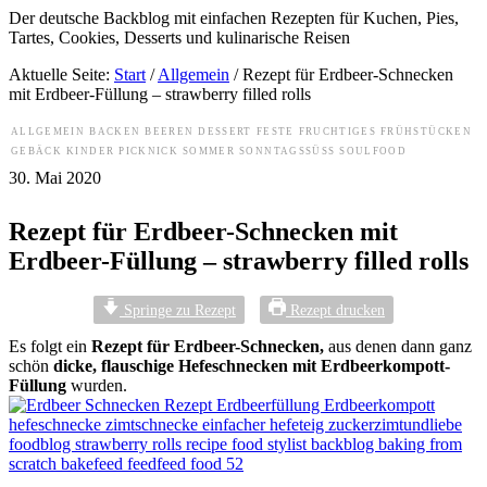
Der deutsche Backblog mit einfachen Rezepten für Kuchen, Pies,
Tartes, Cookies, Desserts und kulinarische Reisen
Aktuelle Seite:
Start
/
Allgemein
/
Rezept für Erdbeer-Schnecken
mit Erdbeer-Füllung – strawberry filled rolls
ALLGEMEIN
BACKEN
BEEREN
DESSERT
FESTE
FRUCHTIGES
FRÜHSTÜCKEN
GEBÄCK
KINDER
PICKNICK
SOMMER
SONNTAGSSÜSS
SOULFOOD
30. Mai 2020
Rezept für Erdbeer-Schnecken mit
Erdbeer-Füllung – strawberry filled rolls
Springe zu Rezept
Rezept drucken
Es folgt ein
Rezept für Erdbeer-Schnecken,
aus denen dann ganz
schön
dicke, flauschige Hefeschnecken mit Erdbeerkompott-
Füllung
wurden.