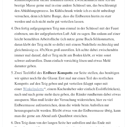
beerige Masse gerne mal in eine andere Schüssel um, das beschleunigt
den Abkühlungsprozess. Im Kühlschrank würde ich es nicht unbedingt
versuchen, denn ich hätte Bange, dass die Erdbeeren hierin zu starr
werden und sich nicht mehr gut verteilen lassen.
Den fertig aufgegangenen Teig nun einmal in der Schüssel mit der Faust
einboxen, um der aufgeplusterten Luft Adé zu sagen. Ihn sodann auf einer
leicht bemehlten Arbeitsfläche (ich nutze gerne Back-Silikonmatten,
daran klebt der Teig nicht so dolle) mit einem Nudelholz rechteckig und
gleichmässig ca. 45x30cm groß ausrollen. Ich achte dabei zwischendrin
immer mal darauf, daß er Teig nicht am Boden klebt, er wäre sonst
schwer aufzurollen. Dann einfach vorsichtig lösen und etwas Mehl
darunter geben.
Zwei Teelöffel des
Erdbeer
-
Kompotts
zur Seite stellen, das benötigen
wir später noch für die Glasur. Erst mal nur einen Teil des restlichen
Kompotts auf den Teig geben und gut verteilen (klappt super mit
einer
Winkelpalette
*, einem Kuchenheber oder einfach Esslöffelrücken),
nach und nach gerne mehr dazu geben, die Ränder rundherum dabei etwas
aussparen. Man muß leider der Versuchung widerstehen, hier zu viel
Erdbeermasse aufzustreichen, denn die würde beim Aufrollen nur
herausgequetscht werden. Bleibt etwas von der Erdbeermasse übrig, kann
man die gerne am Abend aufs Quarkbrot streichen.
Den Teig dann von der langen Seite her aufrollen und das Ende mit