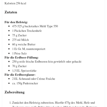
Kalorien
256
kcal
Zutaten
Für den Hefeteig:
475-525
g
backstarkes Mehl
Type 550
1
Päckchen Trockenhefe
75
g
Zucker
275
ml
Milch
60
g
weiche Butter
1
Ei
Gr. M, raumtemperiert
1
Prise
Salz
Für die Erdbeer-Füllung:
250
g
reife frische Erdbeeren
fein gewürfelt oder gehackt
70
g
Zucker
1,5
EL
Speisestärke
Für die Erdbeerglasur:
2
EL
Schmand oder Crème Fraîche
ca. 150g Puderzucker
Zubereitung
Zunächst den Hefeteig zubereiten. Hierfür 475g des Mehl, Hefe und
Zucker in eine große Rührschüssel geben. Milch und weiche Butter in