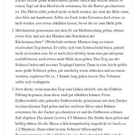
einem Topf auf dem Herd leicht erwärmen, bis die Butter geschmolzen
ist. Die Milch sollte jedoch nicht zu heiß werden, das stört die Hefe sonst,
also bitte nur handwarm. Sollte sie Euch wider Erwarten doch etwas zu
heiß werden, erst etwas abkühlen lassen, bevor ihr sie zum Mehl gebt.
Milchmixtur gemeinsam mit dem Ei zur Mehlmischung geben, ebenso
etwas Salz und mit den Händen oder Knethaken der
Küchenmaschine* (Werbelink) mehrere Minuten lang zu einem
elastischen Teig kneten. Er sollte sich vom Schüsselrand lösen, jedoch
nicht zu trocken sein. Ist er noch allzu klebrig, kann man gut und gerne
esslöffelweise noch etwas mehr Mehl dazu geben. Den Teig aus der
Schüssel holen und zu einer Teigkugel kneten. Dann in eine leicht geölte
neue große Schüssel geben, gut muckelig warm abdecken und an einem
warmen, zugfreien Ort ca. 1 Stunde lang gehen lassen. Das Volumen
sollte sich verdoppeln.
Jetzt direkt, wenn man den Teig zum Gehen abstellt, mit der Erdbeer-
Füllung beginnen, denn diese muß gut abkühlen können. Feine
Erdbeerwürfel oder gehackte Erdbeerstücke gemeinsam mit dem Zucker
in einen kleinen Topf geben und bei mittlerer Hitze unter Rühren
erwärmen, bis der Zucker geschmolzen ist und die Erdbeeren schönen
Saft abgeben. Das dauert in etwa 4-5 Minuten. Die Stärke dazu geben und
kräftig rühren, bis die Masse schön kompottartig eingedickt ist (nach ca.
1-2 Minuten). Dann sofort in eine Schüssel füllen und bei
Raumtemperatur sachte abkühlen lassen. Zwischendurch fülle ich die