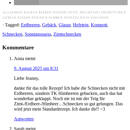
drucken
ALLGEMEIN
BACKEN
BEEREN
DESSERT
FESTE
FRUCHTIGES
FRÜHSTÜCKEN
GEBÄCK
KINDER
PICKNICK
SOMMER
SONNTAGSSÜSS
SOULFOOD
· Tagged:
Erdbeeren
,
Gebäck
,
Glasur
,
Hefeteig
,
Kompott
,
Schnecken
,
Sonntagssuess
,
Zimtschnecken
Kommentare
Anna
meint
9. August 2025 um 8:31
Liebe Jeanny,
danke für das tolle Rezept! Ich habe die Schnecken nicht mit
Erdbeeren, sondern TK Himbeeren gebacken, auch das hat
wunderbar geklappt. Noch nie ist mir der Teig für
Zimt-/Erdbeer-/Himbeer…Schnecken so gut gelungen. Das
wird jetzt mein Standardrezept. Ich danke dir!! <3
Antworten
Sarah
meint