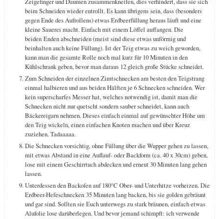
Zeigefinger und Daumen zusammenkneifen, dies verhindert, dass sie sich
beim Schneiden wieder entrollt. Es kann übrigens sein, dass (besonders
gegen Ende des Aufrollens) etwas Erdbeerfüllung heraus läuft und eine
kleine Sauerei macht. Einfach mit einem Löffel auffangen. Die
beiden Enden abschneiden (meist sind diese etwas unförmig und
beinhalten auch keine Füllung). Ist der Teig etwas zu weich geworden,
kann man die gesamte Rolle noch mal kurz für 10 Minuten in den
Kühlschrank geben, bevor man daraus 12 gleich große Stücke schneidet.
Zum Schneiden der einzelnen Zimtschnecken am besten den Teigstrang
einmal halbieren und aus beiden Hälften je 6 Schnecken schneiden. Wer
kein superscharfes Messer hat, welches notwendig ist, damit man die
Schnecken nicht nur quetscht sondern sauber schneidet, kann auch
Bäckereigarn nehmen. Dieses einfach einmal auf gewünschter Höhe um
den Teig wickeln, einen einfachen Knoten machen und über Kreuz
zuziehen. Tadaaaaa.
Die Schnecken vorsichtig, ohne Füllung über die Wupper gehen zu lassen,
mit etwas Abstand in eine Auflauf- oder Backform (ca. 40 x 30cm) geben,
lose mit einem Geschirrtuch abdecken und erneut 30 Minuten lang gehen
lassen.
Unterdessen den Backofen auf 180°C Ober- und Unterhitze vorheizen. Die
Erdbeer-Hefeschnecken 35 Minuten lang backen, bis sie golden gebräunt
und gar sind. Sollten sie Euch unterwegs zu stark bräunen, einfach etwas
Alufolie lose darüberlegen. Und bevor jemand schimpft: ich verwende