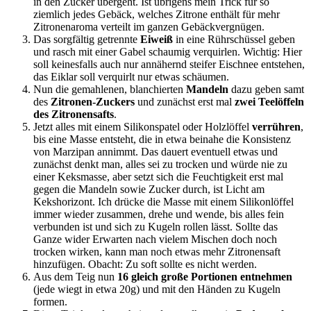
in den Zucker übergeht. Ist übrigens mein Trick für so
ziemlich jedes Gebäck, welches Zitrone enthält für mehr
Zitronenaroma verteilt im ganzen Gebäckvergnügen.
Das sorgfältig getrennte
Eiweiß
in eine Rührschüssel geben
und rasch mit einer Gabel schaumig verquirlen. Wichtig: Hier
soll keinesfalls auch nur annähernd steifer Eischnee entstehen,
das Eiklar soll verquirlt nur etwas schäumen.
Nun die gemahlenen, blanchierten
Mandeln
dazu geben samt
des
Zitronen-Zuckers
und zunächst erst mal
zwei Teelöffeln
des Zitronensafts
.
Jetzt alles mit einem Silikonspatel oder Holzlöffel
verrühren
,
bis eine Masse entsteht, die in etwa beinahe die Konsistenz
von Marzipan annimmt. Das dauert eventuell etwas und
zunächst denkt man, alles sei zu trocken und würde nie zu
einer Keksmasse, aber setzt sich die Feuchtigkeit erst mal
gegen die Mandeln sowie Zucker durch, ist Licht am
Kekshorizont. Ich drücke die Masse mit einem Silikonlöffel
immer wieder zusammen, drehe und wende, bis alles fein
verbunden ist und sich zu Kugeln rollen lässt. Sollte das
Ganze wider Erwarten nach vielem Mischen doch noch
trocken wirken, kann man noch etwas mehr Zitronensaft
hinzufügen. Obacht: Zu soft sollte es nicht werden.
Aus dem Teig nun
16 gleich große Portionen entnehmen
(jede wiegt in etwa 20g) und mit den Händen zu Kugeln
formen.