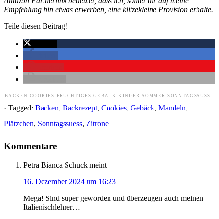
Amazon Partnerlink bedeutet, dass ich, solltet Ihr auf meine
Empfehlung hin etwas erwerben, eine klitzekleine Provision erhalte.
Teile diesen Beitrag!
twittern
teilen
merken
drucken
BACKEN
COOKIES
FRUCHTIGES
GEBÄCK
KINDER
SOMMER
SONNTAGSSÜSS
· Tagged:
Backen
,
Backrezept
,
Cookies
,
Gebäck
,
Mandeln
,
Plätzchen
,
Sonntagssuess
,
Zitrone
Kommentare
Petra Bianca Schuck
meint
16. Dezember 2024 um 16:23
Mega! Sind super geworden und überzeugen auch meinen
Italienischlehrer…