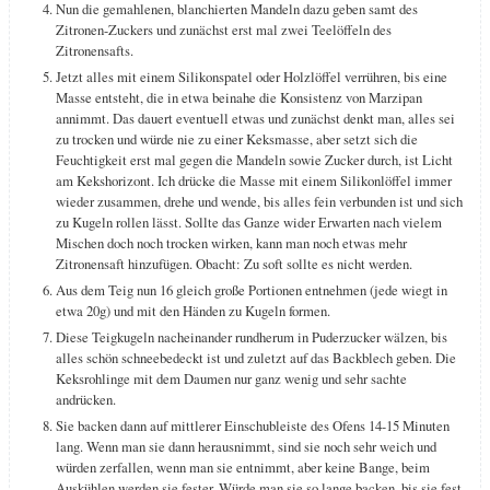
Nun die gemahlenen, blanchierten Mandeln dazu geben samt des
Zitronen-Zuckers und zunächst erst mal zwei Teelöffeln des
Zitronensafts.
Jetzt alles mit einem Silikonspatel oder Holzlöffel verrühren, bis eine
Masse entsteht, die in etwa beinahe die Konsistenz von Marzipan
annimmt. Das dauert eventuell etwas und zunächst denkt man, alles sei
zu trocken und würde nie zu einer Keksmasse, aber setzt sich die
Feuchtigkeit erst mal gegen die Mandeln sowie Zucker durch, ist Licht
am Kekshorizont. Ich drücke die Masse mit einem Silikonlöffel immer
wieder zusammen, drehe und wende, bis alles fein verbunden ist und sich
zu Kugeln rollen lässt. Sollte das Ganze wider Erwarten nach vielem
Mischen doch noch trocken wirken, kann man noch etwas mehr
Zitronensaft hinzufügen. Obacht: Zu soft sollte es nicht werden.
Aus dem Teig nun 16 gleich große Portionen entnehmen (jede wiegt in
etwa 20g) und mit den Händen zu Kugeln formen.
Diese Teigkugeln nacheinander rundherum in Puderzucker wälzen, bis
alles schön schneebedeckt ist und zuletzt auf das Backblech geben. Die
Keksrohlinge mit dem Daumen nur ganz wenig und sehr sachte
andrücken.
Sie backen dann auf mittlerer Einschubleiste des Ofens 14-15 Minuten
lang. Wenn man sie dann herausnimmt, sind sie noch sehr weich und
würden zerfallen, wenn man sie entnimmt, aber keine Bange, beim
Auskühlen werden sie fester. Würde man sie so lange backen, bis sie fest