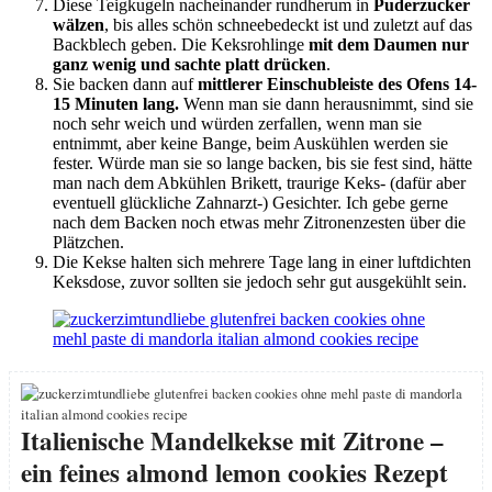
Diese Teigkugeln nacheinander rundherum in
Puderzucker
wälzen
, bis alles schön schneebedeckt ist und zuletzt auf das
Backblech geben. Die Keksrohlinge
mit dem Daumen nur
ganz wenig und sachte platt drücken
.
Sie backen dann auf
mittlerer Einschubleiste des Ofens 14-
15 Minuten lang.
Wenn man sie dann herausnimmt, sind sie
noch sehr weich und würden zerfallen, wenn man sie
entnimmt, aber keine Bange, beim Auskühlen werden sie
fester. Würde man sie so lange backen, bis sie fest sind, hätte
man nach dem Abkühlen Brikett, traurige Keks- (dafür aber
eventuell glückliche Zahnarzt-) Gesichter. Ich gebe gerne
nach dem Backen noch etwas mehr Zitronenzesten über die
Plätzchen.
Die Kekse halten sich mehrere Tage lang in einer luftdichten
Keksdose, zuvor sollten sie jedoch sehr gut ausgekühlt sein.
Italienische Mandelkekse mit Zitrone –
ein feines almond lemon cookies Rezept