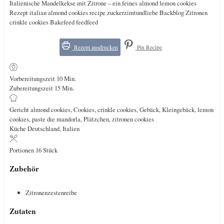
Italienische Mandelkekse mit Zitrone – ein feines almond lemon cookies
Rezept italian almond cookies recipe zuckerzimtundliebe Backblog Zitronen
crinkle cookies Bakefeed feedfeed
Rezept ausdrucken
Pin Recipe
Minuten
Vorbereitungszeit
10
Min.
Minuten
Zubereitungszeit
15
Min.
Gericht
almond cookies, Cookies, crinkle cookies, Gebäck, Kleingebäck, lemon
cookies, paste die mandorla, Plätzchen, zitronen cookies
Küche
Deutschland, Italien
Portionen
16
Stück
Zubehör
Zitronenzestenreibe
Zutaten