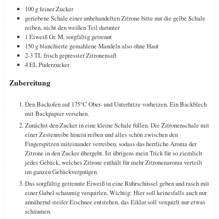
100
g
feiner Zucker
geriebene Schale einer unbehandelten Zitrone
bitte nur die gelbe Schale
reiben, nicht den weißen Teil darunter
1
Eiweiß
Gr. M, sorgfältig getrennt
150
g
blanchierte gemahlene Mandeln
also ohne Haut
2-3
TL
frisch gepresster Zitronensaft
4
EL
Puderzucker
Zubereitung
Den Backofen auf 175°C Ober- und Unterhitze vorheizen. Ein Backblech
mit Backpapier versehen.
Zunächst den Zucker in eine kleine Schale füllen. Die Zitronenschale mit
einer Zestenreibe hinein reiben und alles schön zwischen den
Fingerspitzen miteinander verreiben, sodass das herrliche Aroma der
Zitrone in den Zucker übergeht. Ist übrigens mein Trick für so ziemlich
jedes Gebäck, welches Zitrone enthält für mehr Zitronenaroma verteilt
im ganzen Gebäckvergnügen.
Das sorgfältig getrennte Eiweiß in eine Rührschüssel geben und rasch mit
einer Gabel schaumig verquirlen. Wichtig: Hier soll keinesfalls auch nur
annähernd steifer Eischnee entstehen, das Eiklar soll verquirlt nur etwas
schäumen.