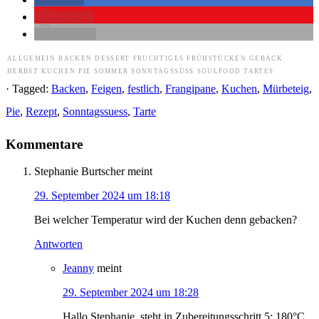
merken
drucken
ALLGEMEIN
BACKEN
DESSERT
FRUCHTIGES
FRÜHSTÜCKEN
GEBÄCK
HERBST
KUCHEN
PIE
SOMMER
SONNTAGSSÜSS
SOULFOOD
TARTES
· Tagged:
Backen
,
Feigen
,
festlich
,
Frangipane
,
Kuchen
,
Mürbeteig
,
Pie
,
Rezept
,
Sonntagssuess
,
Tarte
Kommentare
Stephanie Burtscher
meint
29. September 2024 um 18:18
Bei welcher Temperatur wird der Kuchen denn gebacken?
Antworten
Jeanny
meint
29. September 2024 um 18:28
Hallo Stephanie, steht in Zubereitungsschritt 5: 180°C