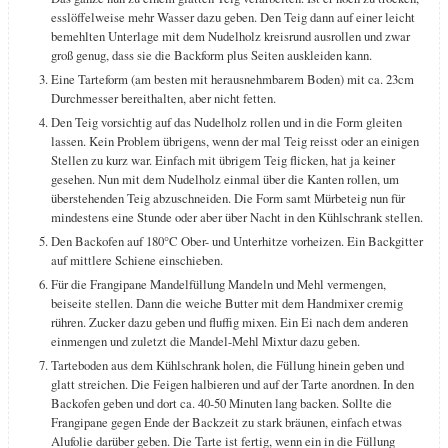
esslöffelweise mehr Wasser dazu geben. Den Teig dann auf einer leicht
bemehlten Unterlage mit dem Nudelholz kreisrund ausrollen und zwar
groß genug, dass sie die Backform plus Seiten auskleiden kann.
Eine Tarteform (am besten mit herausnehmbarem Boden) mit ca. 23cm
Durchmesser bereithalten, aber nicht fetten.
Den Teig vorsichtig auf das Nudelholz rollen und in die Form gleiten
lassen. Kein Problem übrigens, wenn der mal Teig reisst oder an einigen
Stellen zu kurz war. Einfach mit übrigem Teig flicken, hat ja keiner
gesehen. Nun mit dem Nudelholz einmal über die Kanten rollen, um
überstehenden Teig abzuschneiden. Die Form samt Mürbeteig nun für
mindestens eine Stunde oder aber über Nacht in den Kühlschrank stellen.
Den Backofen auf 180°C Ober- und Unterhitze vorheizen. Ein Backgitter
auf mittlere Schiene einschieben.
Für die Frangipane Mandelfüllung Mandeln und Mehl vermengen,
beiseite stellen. Dann die weiche Butter mit dem Handmixer cremig
rühren. Zucker dazu geben und fluffig mixen. Ein Ei nach dem anderen
einmengen und zuletzt die Mandel-Mehl Mixtur dazu geben.
Tarteboden aus dem Kühlschrank holen, die Füllung hinein geben und
glatt streichen. Die Feigen halbieren und auf der Tarte anordnen. In den
Backofen geben und dort ca. 40-50 Minuten lang backen. Sollte die
Frangipane gegen Ende der Backzeit zu stark bräunen, einfach etwas
Alufolie darüber geben. Die Tarte ist fertig, wenn ein in die Füllung