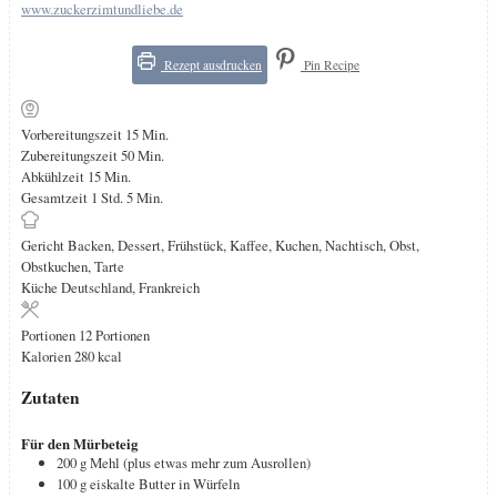
www.zuckerzimtundliebe.de
Rezept ausdrucken
Pin Recipe
Minuten
Vorbereitungszeit
15
Min.
Minuten
Zubereitungszeit
50
Min.
Minuten
Abkühlzeit
15
Min.
Stunde
Minuten
Gesamtzeit
1
Std.
5
Min.
Gericht
Backen, Dessert, Frühstück, Kaffee, Kuchen, Nachtisch, Obst,
Obstkuchen, Tarte
Küche
Deutschland, Frankreich
Portionen
12
Portionen
Kalorien
280
kcal
Zutaten
Für den Mürbeteig
200
g
Mehl (plus etwas mehr zum Ausrollen)
100
g
eiskalte Butter in Würfeln