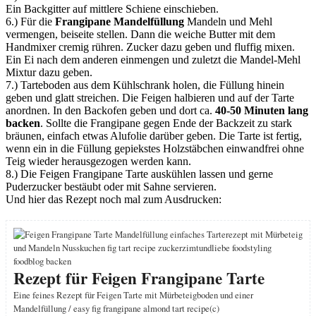
Ein Backgitter auf mittlere Schiene einschieben.
6.) Für die
Frangipane Mandelfüllung
Mandeln und Mehl
vermengen, beiseite stellen. Dann die weiche Butter mit dem
Handmixer cremig rühren. Zucker dazu geben und fluffig mixen.
Ein Ei nach dem anderen einmengen und zuletzt die Mandel-Mehl
Mixtur dazu geben.
7.) Tarteboden aus dem Kühlschrank holen, die Füllung hinein
geben und glatt streichen. Die Feigen halbieren und auf der Tarte
anordnen. In den Backofen geben und dort ca.
40-50 Minuten lang
backen
. Sollte die Frangipane gegen Ende der Backzeit zu stark
bräunen, einfach etwas Alufolie darüber geben. Die Tarte ist fertig,
wenn ein in die Füllung gepiekstes Holzstäbchen einwandfrei ohne
Teig wieder herausgezogen werden kann.
8.) Die Feigen Frangipane Tarte auskühlen lassen und gerne
Puderzucker bestäubt oder mit Sahne servieren.
Und hier das Rezept noch mal zum Ausdrucken:
Rezept für Feigen Frangipane Tarte
Eine feines Rezept für Feigen Tarte mit Mürbeteigboden und einer
Mandelfüllung / easy fig frangipane almond tart recipe
(c)