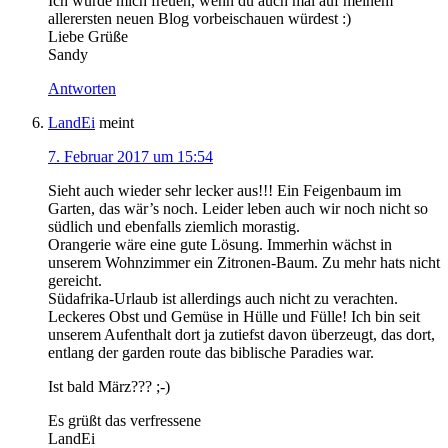
Ich würde mich freuen, wenn du auch mal auf meinem
allerersten neuen Blog vorbeischauen würdest :)
Liebe Grüße
Sandy
Antworten
LandEi
meint
7. Februar 2017 um 15:54
Sieht auch wieder sehr lecker aus!!! Ein Feigenbaum im
Garten, das wär’s noch. Leider leben auch wir noch nicht so
südlich und ebenfalls ziemlich morastig.
Orangerie wäre eine gute Lösung. Immerhin wächst in
unserem Wohnzimmer ein Zitronen-Baum. Zu mehr hats nicht
gereicht.
Südafrika-Urlaub ist allerdings auch nicht zu verachten.
Leckeres Obst und Gemüse in Hülle und Fülle! Ich bin seit
unserem Aufenthalt dort ja zutiefst davon überzeugt, das dort,
entlang der garden route das biblische Paradies war.
Ist bald März??? ;-)
Es grüßt das verfressene
LandEi