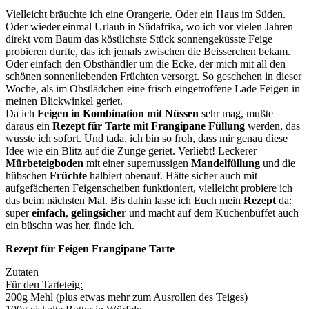
Vielleicht bräuchte ich eine Orangerie. Oder ein Haus im Süden.
Oder wieder einmal Urlaub in Südafrika, wo ich vor vielen Jahren
direkt vom Baum das köstlichste Stück sonnengeküsste Feige
probieren durfte, das ich jemals zwischen die Beisserchen bekam.
Oder einfach den Obsthändler um die Ecke, der mich mit all den
schönen sonnenliebenden Früchten versorgt. So geschehen in dieser
Woche, als im Obstlädchen eine frisch eingetroffene Lade Feigen in
meinen Blickwinkel geriet.
Da ich
Feigen in Kombination mit Nüssen
sehr mag, mußte
daraus ein
Rezept für Tarte mit Frangipane Füllung
werden, das
wusste ich sofort. Und tada, ich bin so froh, dass mir genau diese
Idee wie ein Blitz auf die Zunge geriet. Verliebt! Leckerer
Mürbeteigboden
mit einer supernussigen
Mandelfüllung
und die
hübschen
Früchte
halbiert obenauf. Hätte sicher auch mit
aufgefächerten Feigenscheiben funktioniert, vielleicht probiere ich
das beim nächsten Mal. Bis dahin lasse ich Euch mein
Rezept
da:
super
einfach
,
gelingsicher
und macht auf dem Kuchenbüffet auch
ein büschn was her, finde ich.
Rezept für Feigen Frangipane Tarte
Zutaten
Für den Tarteteig:
200g Mehl (plus etwas mehr zum Ausrollen des Teiges)