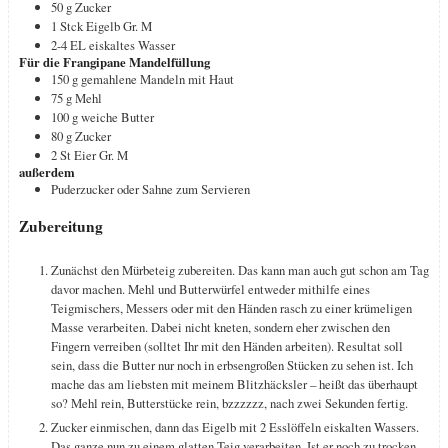
50
g
Zucker
1
Stck
Eigelb
Gr. M
2-4
EL
eiskaltes Wasser
Für die Frangipane Mandelfüllung
150
g
gemahlene Mandeln
mit Haut
75
g
Mehl
100
g
weiche Butter
80
g
Zucker
2
St
Eier
Gr. M
außerdem
Puderzucker oder Sahne zum Servieren
Zubereitung
Zunächst den Mürbeteig zubereiten. Das kann man auch gut schon am Tag
davor machen. Mehl und Butterwürfel entweder mithilfe eines
Teigmischers, Messers oder mit den Händen rasch zu einer krümeligen
Masse verarbeiten. Dabei nicht kneten, sondern eher zwischen den
Fingern verreiben (solltet Ihr mit den Händen arbeiten). Resultat soll
sein, dass die Butter nur noch in erbsengroßen Stücken zu sehen ist. Ich
mache das am liebsten mit meinem Blitzhäcksler – heißt das überhaupt
so? Mehl rein, Butterstücke rein, bzzzzzz, nach zwei Sekunden fertig.
Zucker einmischen, dann das Eigelb mit 2 Esslöffeln eiskalten Wassers.
Das ganze nun zu einem glatten Teig verarbeiten. Ist er noch zu trocken,