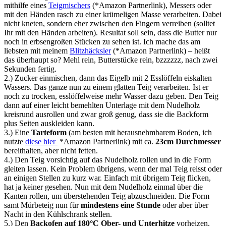
mithilfe eines
Teigmischers
(*Amazon Partnerlink), Messers oder
mit den Händen rasch zu einer krümeligen Masse verarbeiten. Dabei
nicht kneten, sondern eher zwischen den Fingern verreiben (solltet
Ihr mit den Händen arbeiten). Resultat soll sein, dass die Butter nur
noch in erbsengroßen Stücken zu sehen ist. Ich mache das am
liebsten mit meinem
Blitzhäcksler
(*Amazon Partnerlink) – heißt
das überhaupt so? Mehl rein, Butterstücke rein, bzzzzzz, nach zwei
Sekunden fertig.
2.) Zucker einmischen, dann das Eigelb mit 2 Esslöffeln eiskalten
Wassers. Das ganze nun zu einem glatten Teig verarbeiten. Ist er
noch zu trocken, esslöffelweise mehr Wasser dazu geben. Den Teig
dann auf einer leicht bemehlten Unterlage mit dem Nudelholz
kreisrund ausrollen und zwar groß genug, dass sie die Backform
plus Seiten auskleiden kann.
3.) Eine
Tarteform
(am besten mit herausnehmbarem Boden, ich
nutzte
diese hier
*Amazon Partnerlink) mit ca.
23cm Durchmesser
bereithalten, aber nicht fetten.
4.) Den Teig vorsichtig auf das Nudelholz rollen und in die Form
gleiten lassen. Kein Problem übrigens, wenn der mal Teig reisst oder
an einigen Stellen zu kurz war. Einfach mit übrigem Teig flicken,
hat ja keiner gesehen. Nun mit dem Nudelholz einmal über die
Kanten rollen, um überstehenden Teig abzuschneiden. Die Form
samt Mürbeteig nun für
mindestens eine Stunde
oder aber über
Nacht in den Kühlschrank stellen.
5.) Den
Backofen auf 180°C Ober- und Unterhitze
vorheizen.