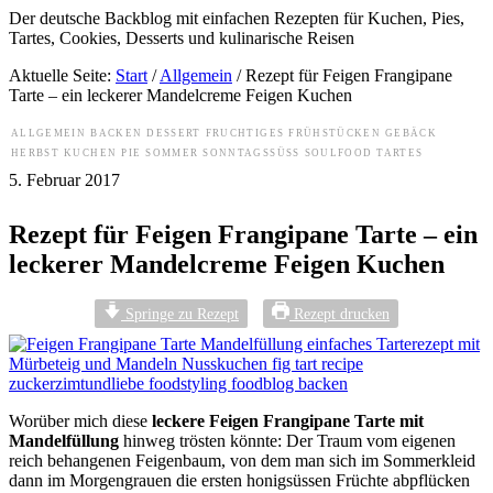
Der deutsche Backblog mit einfachen Rezepten für Kuchen, Pies,
Tartes, Cookies, Desserts und kulinarische Reisen
Aktuelle Seite:
Start
/
Allgemein
/
Rezept für Feigen Frangipane
Tarte – ein leckerer Mandelcreme Feigen Kuchen
ALLGEMEIN
BACKEN
DESSERT
FRUCHTIGES
FRÜHSTÜCKEN
GEBÄCK
HERBST
KUCHEN
PIE
SOMMER
SONNTAGSSÜSS
SOULFOOD
TARTES
5. Februar 2017
Rezept für Feigen Frangipane Tarte – ein
leckerer Mandelcreme Feigen Kuchen
Springe zu Rezept
Rezept drucken
Worüber mich diese
leckere Feigen Frangipane Tarte mit
Mandelfüllung
hinweg trösten könnte: Der Traum vom eigenen
reich behangenen Feigenbaum, von dem man sich im Sommerkleid
dann im Morgengrauen die ersten honigsüssen Früchte abpflücken