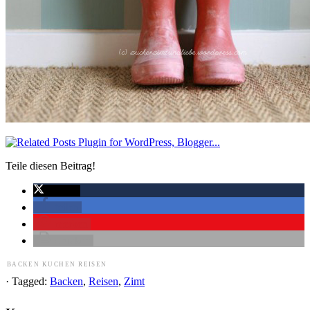
Teile diesen Beitrag!
twittern
teilen
merken
drucken
BACKEN
KUCHEN
REISEN
· Tagged:
Backen
,
Reisen
,
Zimt