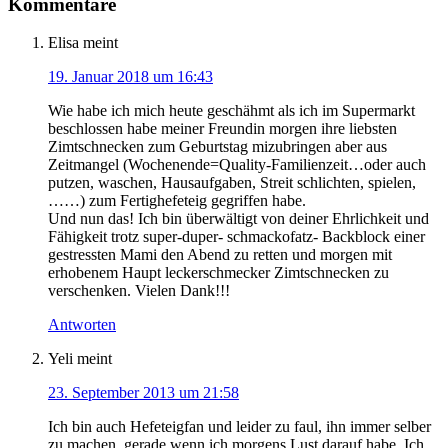
Kommentare
Elisa
meint
19. Januar 2018 um 16:43
Wie habe ich mich heute geschähmt als ich im Supermarkt
beschlossen habe meiner Freundin morgen ihre liebsten
Zimtschnecken zum Geburtstag mizubringen aber aus
Zeitmangel (Wochenende=Quality-Familienzeit…oder auch
putzen, waschen, Hausaufgaben, Streit schlichten, spielen,
……) zum Fertighefeteig gegriffen habe.
Und nun das! Ich bin überwältigt von deiner Ehrlichkeit und
Fähigkeit trotz super-duper- schmackofatz- Backblock einer
gestressten Mami den Abend zu retten und morgen mit
erhobenem Haupt leckerschmecker Zimtschnecken zu
verschenken. Vielen Dank!!!
Antworten
Yeli
meint
23. September 2013 um 21:58
Ich bin auch Hefeteigfan und leider zu faul, ihn immer selber
zu machen, gerade wenn ich morgens Lust darauf habe. Ich