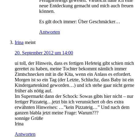
Fertighefeteigs gewesen. Vielleicht hätte ich eine
neue Entdeckung gemacht und mich auch freuen
können.
Es gilt doch immer: Über Geschmäcker…
Antworten
Irina
meint
20. September 2012 um 14:00
ui toll, der Hinweis, dass es fertigen Hefeteig gibt schien mich
gerettet zu haben, meine Tochter bekommt nämlich immer
Zimtschnecken mit in die Kita, wenn ein Anlass es erfordert.
Morgen ist so ein Tag (der Letzte, Schluchz, dass Baby ist ein
Kindergartenkind geworden…) und ich stehe gaar nicht gerne
früher als nötig auf.
Im Supermarkt dann der Schock: Sowas gibts hier nicht – nur
fertiger Pizzateig…jetzt bin ich verunsichert ob des extra
erwähnten Hinweises: …”kein Pizzateig…” Und nach dem
ganzen blabla jetzt meine Frage: Warum???
sonnige Grüße
Irina
Antworten