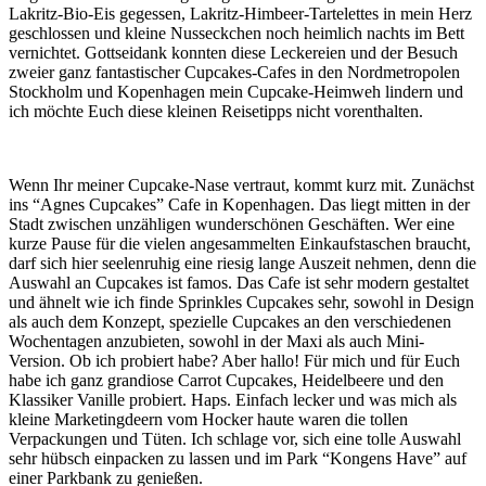
Lakritz-Bio-Eis gegessen, Lakritz-Himbeer-Tartelettes in mein Herz
geschlossen und kleine Nusseckchen noch heimlich nachts im Bett
vernichtet. Gottseidank konnten diese Leckereien und der Besuch
zweier ganz fantastischer Cupcakes-Cafes in den Nordmetropolen
Stockholm und Kopenhagen mein Cupcake-Heimweh lindern und
ich möchte Euch diese kleinen Reisetipps nicht vorenthalten.
Wenn Ihr meiner Cupcake-Nase vertraut, kommt kurz mit. Zunächst
ins “Agnes Cupcakes” Cafe in Kopenhagen. Das liegt mitten in der
Stadt zwischen unzähligen wunderschönen Geschäften. Wer eine
kurze Pause für die vielen angesammelten Einkaufstaschen braucht,
darf sich hier seelenruhig eine riesig lange Auszeit nehmen, denn die
Auswahl an Cupcakes ist famos. Das Cafe ist sehr modern gestaltet
und ähnelt wie ich finde Sprinkles Cupcakes sehr, sowohl in Design
als auch dem Konzept, spezielle Cupcakes an den verschiedenen
Wochentagen anzubieten, sowohl in der Maxi als auch Mini-
Version. Ob ich probiert habe? Aber hallo! Für mich und für Euch
habe ich ganz grandiose Carrot Cupcakes, Heidelbeere und den
Klassiker Vanille probiert. Haps. Einfach lecker und was mich als
kleine Marketingdeern vom Hocker haute waren die tollen
Verpackungen und Tüten. Ich schlage vor, sich eine tolle Auswahl
sehr hübsch einpacken zu lassen und im Park “Kongens Have” auf
einer Parkbank zu genießen.