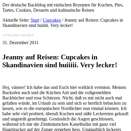
Der deutsche Backblog mit einfachen Rezepten für Kuchen, Pies,
Tartes, Cookies, Desserts und kulinarische Reisen
Aktuelle Seite:
Start
/
Cupcakes
/
Jeanny auf Reisen: Cupcakes in
Skandinavien sind huiiiii. Very lecker!
CUPCAKES
REISEN
31. Dezember 2011
Jeanny auf Reisen: Cupcakes in
Skandinavien sind huiiiii. Very lecker!
Hej, vänner! Ich habe das und Euch hier wirklich vermisst. Meinen
Backofen auch und die Kitchen Aid und die vollgemehlten
Backbücher und rosa Schürzen. Nicht, daß es mir nicht auch mal
gefallen würde, im Urlaub zu sein und sich so herrlich bebacken zu
lassen, wie es die europäischen Nordlichter nun einmal können. Ich
habe sehr viel probiert, überall Kuchen und süße Leckereien gekauft
und ungeteilt genehmigt. Genüsslich die Augen geschlossen,
während ich mir die Zimtträumchen Kanelbullar mit ganz viel
Hagelzucker auf der Zunge zergehen liess. Unglaublich leckeres