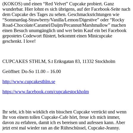
(KOKOS) und einen “Red Velvet” Cupcake probiert. Ganz
wunderbar. Hier lohnt es sich übrigens, auf der Facebook-Seite nach
dem Cupcake des Tages zu sehen. Geschmacksrichtungen wie
“Sommardag-Strawberry/Vanilla/L​emon/Digestive” oder “Rocky
Road-Chocolate/Caramel/Daijm/P​ecannut/Marshmallow” machen
einen Besuch unumgänglich und wer beim Kauf ein bei Facebook
gepostetes Codewort flüstert, bekommt einen Minicupcake
geschenkt. I love!
CUPCAKES STHLM, S.t Eriksgatan 83, 11332 Stockholm
Geöffnet: Do-So 11.00 – 16.00
http://www.cupcakesthlm.se
https://www.facebook.com/cupcakestockholm
Ihr seht, ich bin wirklich ein bisschen Cupcake verrückt und wenn
Ihr von einem tollen Cupcake-Cafe hört, freue ich mich immer,
davon zu erfahren, damit ich es bereisen und aufessen kann. Aber
jetzt erst mal wieder ran an die Rührschüssel, Cupcake-Jeanny.