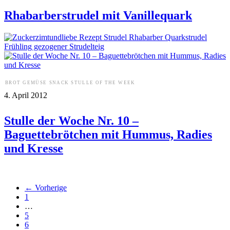
Rhabarberstrudel mit Vanillequark
BROT
GEMÜSE
SNACK
STULLE OF THE WEEK
4. April 2012
Stulle der Woche Nr. 10 –
Baguettebrötchen mit Hummus, Radies
und Kresse
←
Vorherige
1
…
5
6