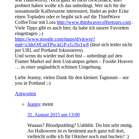
probiert haben wollte ich das unbedingt. Wer sich für die
sensationelle Kaffeeszene interessiert, findet an jeder Ecke
einen Topladen oder er begibt sich auf die ThirdWave
CoffeeTour mit Lora
http://www.thirdwavecoffeetours.com
.
Viele Tipps gibt es auch hier, da habe ich unsere Favoriten
eingetragen ;-)
https://www.google.com/maps/d/viewer?
mid=z3deOfCntTPw.kGP-cGJSr1w8
(lässt sich leider nicht
per URL auf Portland fokussieren).
Und wenn du wieder mal dort bist – unbedingt auf den
Framer Market auf dem Unicampus gehen – Foodie Heaven
… in einer unglaublich schönen Umgebung.
Liebe Jeanny, vielen Dank für den kleinen Tagtraum – see
you in Portland ;-)
Antworten
Jeanny
meint
31. August 2015 um 13:00
Waaaas? Bloodpudding? Uahhhh. Du bist sehr mutig.
An Halloween ist es bestimmt auch ganz toll dort,
vielleicht sollte ich für Oktober noch mal buchen? :)