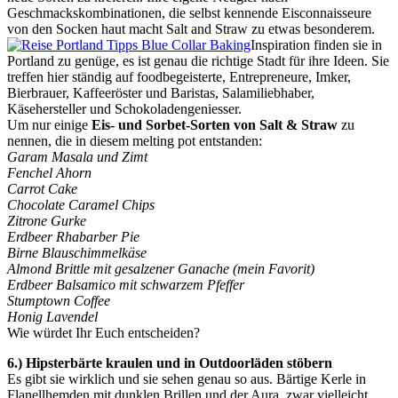
Geschmackskombinationen, die selbst kennende Eisconnaisseure
von den Socken haut macht Salt and Straw zu etwas besonderem.
Inspiration finden sie in
Portland zu genüge, es ist genau die richtige Stadt für ihre Ideen. Sie
treffen hier ständig auf foodbegeisterte, Entrepreneure, Imker,
Bierbrauer, Kaffeeröster und Baristas, Salamiliebhaber,
Käsehersteller und Schokoladengeniesser.
Um nur einige
Eis- und Sorbet-Sorten von Salt & Straw
zu
nennen, die in diesem melting pot entstanden:
Garam Masala und Zimt
Fenchel Ahorn
Carrot Cake
Chocolate Caramel Chips
Zitrone Gurke
Erdbeer Rhabarber Pie
Birne Blauschimmelkäse
Almond Brittle mit gesalzener Ganache (mein Favorit)
Erdbeer Balsamico mit schwarzem Pfeffer
Stumptown Coffee
Honig Lavendel
Wie würdet Ihr Euch entscheiden?
6.) Hipsterbärte kraulen und in Outdoorläden stöbern
Es gibt sie wirklich und sie sehen genau so aus. Bärtige Kerle in
Flanellhemden mit dunklen Brillen und der Aura, zwar vielleicht