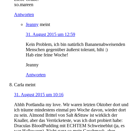
xo.mareen
Antworten
Jeanny
meint
31. August 2015 um 12:59
Kein Problem, ich bin natürlich Bananenabweisenden
Menschen gegenüber äußerst tolerant, hihi :)
Hab eine feine Woche!
Jeanny
Antworten
Carla
meint
31. August 2015 um 10:16
Ahhh Portlandia my love. Wir waren letzten Oktober dort und
ich träume mindestens einmal pro Woche davon, wieder dort
zu sein. Almond Brittel von Salt &Straw ist wirklich der
Knaller, aber das Verrücketeste, was ich dort probiert habe:
Draculas BloodPudding mit ECHTEM Schweineblut (ja, es
war Halloween). Nicht ganz so mein Geschmack, aber