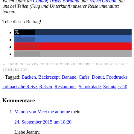
Vielen Dank an
Condor
,
Travel Portland
und
Travel Oregon
, die
uns bei Teilen (Flug und Unterkunft) unserer Reise unterstützt
haben.
Teile diesen Beitrag!
twittern
teilen
merken
drucken
ALLGEMEIN
BACKEN
COOKIES
KINDER
KUCHEN
REISEN
SCHOKOLADIGES
SÜSSIGKEITEN
· Tagged:
Backen
,
Backrezept
,
Banane
,
Cafes
,
Donut
,
Foodtrucks
,
kulinarische Reise
,
Reisen
,
Restaurants
,
Schokolade
,
Sonntagssüß
Kommentare
Manon von Meet me at home
meint
24. September 2015 um 18:20
Liebe Jeanny,