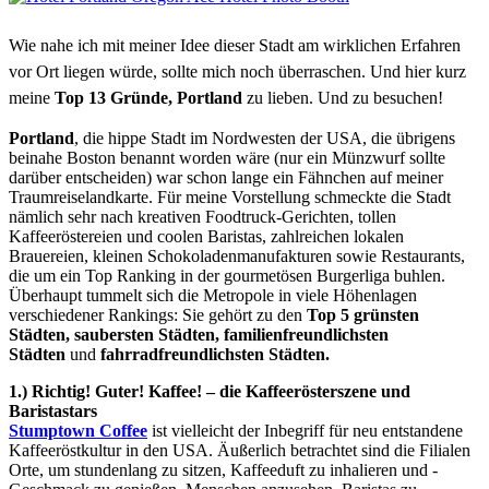
Wie nahe ich mit meiner Idee dieser Stadt am wirklichen Erfahren
vor Ort liegen würde, sollte mich noch überraschen. Und hier kurz
meine
Top 13 Gründe, Portland
zu lieben. Und zu besuchen!
Portland
, die hippe Stadt im Nordwesten der USA, die übrigens
beinahe Boston benannt worden wäre (nur ein Münzwurf sollte
darüber entscheiden) war schon lange ein Fähnchen auf meiner
Traumreiselandkarte. Für meine Vorstellung schmeckte die Stadt
nämlich sehr nach kreativen Foodtruck-Gerichten, tollen
Kaffeeröstereien und coolen Baristas, zahlreichen lokalen
Brauereien, kleinen Schokoladenmanufakturen sowie Restaurants,
die um ein Top Ranking in der gourmetösen Burgerliga buhlen.
Überhaupt tummelt sich die Metropole in viele Höhenlagen
verschiedener Rankings: Sie gehört zu den
Top 5 grünsten
Städten, saubersten Städten, familienfreundlichsten
Städten
und
fahrradfreundlichsten Städten.
1.) Richtig! Guter! Kaffee! – die Kaffeerösterszene und
Baristastars
Stumptown Coffee
ist vielleicht der Inbegriff für neu entstandene
Kaffeeröstkultur in den USA. Äußerlich betrachtet sind die Filialen
Orte, um stundenlang zu sitzen, Kaffeeduft zu inhalieren und -