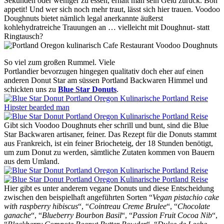
Sekunden oder weniger zu essen, erhält man sein Geld zurück. Bon
appetit! Und wer sich noch mehr traut, lässt sich hier trauen. Voodoo
Doughnuts bietet nämlich legal anerkannte äußerst
kohlehydratreiche Trauungen an … vielleicht mit Doughnut- statt
Ringtausch?
So viel zum großen Rummel. Viele
Portlandier bevorzugen hingegen qualitativ doch eher auf einen
anderen Donut Star am süssen Portland Backwaren Himmel und
schickten uns zu
Blue Star Donuts
.
Gibt sich Voodoo Doughnuts eher schrill und bunt, sind die Blue
Star Backwaren artisaner, feiner. Das Rezept für die Donuts stammt
aus Frankreich, ist ein feiner Briocheteig, der 18 Stunden benötigt,
um zum Donut zu werden, sämtliche Zutaten kommen von Bauern
aus dem Umland.
Hier gibt es unter anderem vegane Donuts und diese Entscheidung
zwischen den beispielhaft angeführten Sorten “
Vegan pistachio cake
with raspberry hibiscus
“, “
Cointreau Creme Brulee
“, “
Chocolate
ganache
“, “
Blueberry Bourbon Basil
“, “
Passion Fruit Cocoa Nib
“,