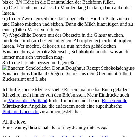
bis ca. 3/4 Höhe in die Donutmulden der Backform füllen.
5.) Die Donuts nun ca. 12-15 Minuten lang backen, dann abkühlen
lassen.
6.) In der Zwischenzeit die Glasur herstellen. Hierfür Puderzucker
und Kakao mischen und sieben. Dann die Milch hinzufügen und zu
einer glatten Masse verrühren.
7.) Abgekühlte Donuts mit der Oberseite in die Glasur tauchen,
umdrehen und (am besten auf einem Abtropfgitter) leicht abtropfen
lassen. Wer möchte, dekoriert sie nun mit den gehäckselten
Bananenchips, alternativ Streuseln, Schokohobeln oder was auch
immer man sich vorstellen mag.
8.) In die Donuts beissen und genießen.
Ich hoffe, meine kleine visuelle Reisemitnahme hat Euch gefallen.
Ich zehre noch immer von den Erlebnissen. Mehr Eindrücke auch
im
Video über Portland
findet Ihr bei meiner lieben
Reisefreunde
Mitreisenden Angelika, die außerdem noch eine superhübsche
Portland Übersicht
zusammengestellt hat.
All the love,
Eure Jeanny, dieses mal als Journey Jeanny unterwegs