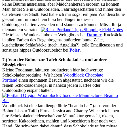
keine Bäume ausreissen, aber Mädchenherzen erobern zu können.
Man findet Sie in Outdoorläden, Fahrradgeschäften und hinter den
Cafetresen der Stadt. Fast hätte ich mir sogar ein paar Wanderschuhe
gekauft, nur um noch ein bisschen länger in diesen
Outdoorgeschäften verweilen und staunen zu können. Müsst Ihr ja
niemandem verraten.
Die tollsten Wanderschuhe der Welt gibt es bei
Danner
, Rucksäcke
in allen Farben des Regenbogens, außerdem bunte Zelte,
kuscheligste Schlafsäcke (nech, Angelika?), tolle Emailletassen und
sonstiges hippes Outdoorzubehör bei
Poler
.
7.) Von der Bohne zur Tafel: Schokolade
– und andere
Süssigkeiten
Kleine Foodmanufakturen produzieren hier hochwertige
Schokoladenprodukte. Wir haben
Woodblock Chocolate
Portland
einen spontanen Besuch abgestattet, nachdem wir die
feinen Schokoladenriegel in nahezu jedem Kaffee oder
Outdoorshop erspäht hatten.
Woodblock ist eine familiengeführte “bean to bar” (also von der
Bohne bis zur Tafel) Firma. Jessica and Charley Wheelock haben
ihre Schokoladenleidenschaft zur Manufaktur gemacht, rösten,
sortieren Kakaobohnen, mahlen und konschieren hier noch von
Hand. Sie schwören dabei darauf, dass Schokolade reifen müsse