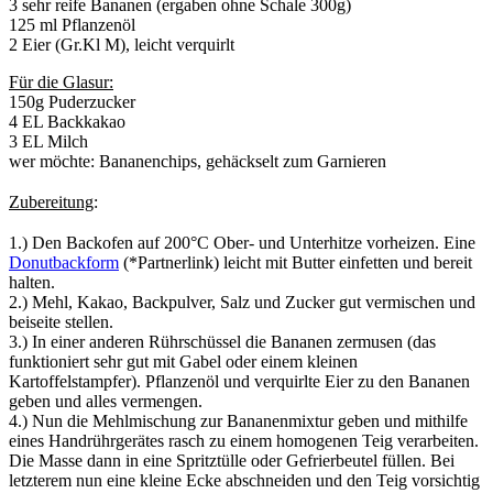
3 sehr reife Bananen (ergaben ohne Schale 300g)
125
ml
Pflanzenöl
2
Eier (Gr.Kl M), leicht verquirlt
Für die Glasur:
150g Puderzucker
4 EL Backkakao
3 EL Milch
wer möchte: Bananenchips, gehäckselt zum Garnieren
Zubereitung
:
1.) Den Backofen auf 200°C Ober- und Unterhitze vorheizen. Eine
Donutbackform
(*Partnerlink) leicht mit Butter einfetten und bereit
halten.
2.) Mehl, Kakao, Backpulver, Salz und Zucker gut vermischen und
beiseite stellen.
3.) In einer anderen Rührschüssel die Bananen zermusen (das
funktioniert sehr gut mit Gabel oder einem kleinen
Kartoffelstampfer). Pflanzenöl und verquirlte Eier zu den Bananen
geben und alles vermengen.
4.) Nun die Mehlmischung zur Bananenmixtur geben und mithilfe
eines Handrührgerätes rasch zu einem homogenen Teig verarbeiten.
Die Masse dann in eine Spritztülle oder Gefrierbeutel füllen. Bei
letzterem nun eine kleine Ecke abschneiden und den Teig vorsichtig