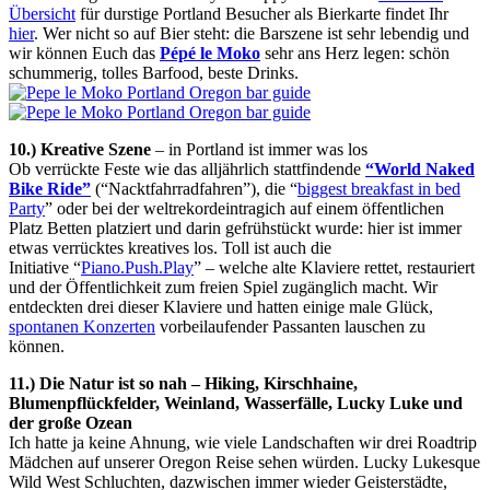
Übersicht
für durstige Portland Besucher als Bierkarte findet Ihr
hier
. Wer nicht so auf Bier steht: die Barszene ist sehr lebendig und
wir können Euch das
Pépé le Moko
sehr ans Herz legen: schön
schummerig, tolles Barfood, beste Drinks.
10.) Kreative Szene
– in Portland ist immer was los
Ob verrückte Feste wie das alljährlich stattfindende
“World Naked
Bike Ride”
(“Nacktfahrradfahren”), die “
biggest breakfast in bed
Party
” oder bei der weltrekordeintragich auf einem öffentlichen
Platz Betten platziert und darin gefrühstückt wurde: hier ist immer
etwas verrücktes kreatives los. Toll ist auch die
Initiative “
Piano.Push.Play
” – welche alte Klaviere rettet, restauriert
und der Öffentlichkeit zum freien Spiel zugänglich macht. Wir
entdeckten drei dieser Klaviere und hatten einige male Glück,
spontanen Konzerten
vorbeilaufender Passanten lauschen zu
können.
11.) Die Natur ist so nah – Hiking, Kirschhaine,
Blumenpflückfelder, Weinland, Wasserfälle, Lucky Luke und
der große Ozean
Ich hatte ja keine Ahnung, wie viele Landschaften wir drei Roadtrip
Mädchen auf unserer Oregon Reise sehen würden. Lucky Lukesque
Wild West Schluchten, dazwischen immer wieder Geisterstädte,