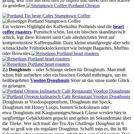
genug, sehr früh aus dem Bett zu hüpfen und direkt dort den Kaffee
zu genießen.
Ein weiteres Highlight der Kaffeekultur Portlands sind die
heart
coffee roasters
. Puristisch schön, fast ein bisschen skandinavisch
schick, legt diese Rösterei samt Cafe allerhöchsten Wert auf
kompromisslose Kaffeequalität. Dazu kleine unaufgeregte aber sehr
schmackhafte Frühstücksleckereien wie belegte Baguettes, Muffins
oder Brownies.
2.) Doughnuts
– oder Schlange stehen für Doughnuts. Man muß
schon früh aufstehen oder ein bisschen Geduld mitbringen, um im
heißbegehrten
Voodoo Doughnuts
Store an das süsse runde Glück
zu gelangen.
Doughnuts in Voodoopuppenform, Doughnuts mit Speck,
Doughnuts mit Honey Loops, bunten Schokolinsen oder
etwa Doughnuts mit Kaugummigeschmack Glasur werden hier in
sargförmige Gebäckkisten gepackt und gehen im Sekundentakt über
die Theke. Wer sich traut: der
Tex-Ass Challenge Doughnut
ist 6
mal so groß wie ein regulärer Doughnut. Schafft man es, ihn in 80