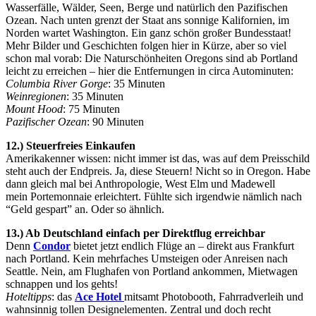
Wasserfälle, Wälder, Seen, Berge und natürlich den Pazifischen
Ozean. Nach unten grenzt der Staat ans sonnige Kalifornien, im
Norden wartet Washington. Ein ganz schön großer Bundesstaat!
Mehr Bilder und Geschichten folgen hier in Kürze, aber so viel
schon mal vorab: Die Naturschönheiten Oregons sind ab Portland
leicht zu erreichen – hier die Entfernungen in circa Autominuten:
Columbia River Gorge
: 35 Minuten
Weinregionen
: 35 Minuten
Mount Hood
: 75 Minuten
Pazifischer Ozean
: 90 Minuten
12.) Steuerfreies Einkaufen
Amerikakenner wissen: nicht immer ist das, was auf dem Preisschild
steht auch der Endpreis. Ja, diese Steuern! Nicht so in Oregon. Habe
dann gleich mal bei Anthropologie, West Elm und Madewell
mein Portemonnaie erleichtert. Fühlte sich irgendwie nämlich nach
“Geld gespart” an. Oder so ähnlich.
13.) Ab Deutschland einfach per Direktflug erreichbar
Denn
Condor
bietet jetzt endlich Flüge an – direkt aus Frankfurt
nach Portland. Kein mehrfaches Umsteigen oder Anreisen nach
Seattle. Nein, am Flughafen von Portland ankommen, Mietwagen
schnappen und los gehts!
Hoteltipps
: das
Ace Hotel
mitsamt Photobooth, Fahrradverleih und
wahnsinnig tollen Designelementen. Zentral und doch recht