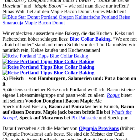
“
Blackberry Compote Peanut Butter Powder
“, “
Dulce de Leche
Hazelnut
” und “
Maple Bacon
” – wie soll man diese nur treffen?
Ninas Wahl fiel auf den Maple Bacon Donut. Gutes Mädchen!
Wir entdeckten ausserdem eine Bakery, die das Kuchen- Keks und
Pieherzchen höher schlagen liess:
Blue Collar Baking
. “We are not
afraid of butter” stand auf einem Schild vor der Tür. Da mußten wir
natürlich rein, Kekse kaufen und Kuchenstaunen!
3.) Fleisch – von Hamburgern, Salamerien und: Put a bacon on
it
Spätestens seit meiner Reise nach Portland weiß ich: Bacon ist eine
eigene Lebensmittelgruppe und passt wohl zu allem.
Rogue
bietet
mit seinem
Voodoo Doughnut Bacon Maple Ale
Speck infused Bier an,
Bacon auf Pancakes
beim Brunch,
Bacon
auf süssen Donuts
,
Maple jack bacon brittle Eis
bei
What’s the
Scoop
?
,
Speck auf Macarons
bei
Pix Patisserie
und Speck pur.
Darauf verstehen sich die Macher von
Olympia Provisons
(früher:
Olympic Provisions) aufs beste. Sie sind die Meister der Craft
Charcuterie Szene Portlands, verarbeiten ihre Salami und Speck