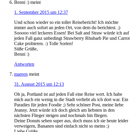
Benni :)
meint
1. September 2015 um 12:37
Und schon wieder so ein toller Reisebericht! Ich möchte
immer auch sofort an jeden Ort, von dem du berichtest. ;)
Sooooo viel leckeres Essen! Bei Salt and Straw würde ich auf
jeden Fall ganz unbedingt Strawberry Rhubarb Pie und Carrot
Cake probieren. :) Tolle Sorten!
Süße Grüße,
Benni :)
Antworten
mareen
meint
31. August 2015 um 12:13
Oh ja, Portland ist auf jeden Fall eine Reise wert. Ich habe
mich auch ein wenig in die Stadt verliebt als ich dort war. Ein
Paradies für jeden Foodie ;) Sehr schöner Post, meine liebe
Jeanny. Jetzt würde ich doch gleich am liebsten in den
nächsten Flieger steigen und nochmals hin fliegen.
Deine Donuts sehen super aus, doch muss ich sie heute leider
verweigern, Bananen sind einfach nicht so meins ;)
Liebe Grüße.