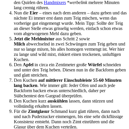
den Quirlen des
Handmixers
*
werbelink
mehrere Minuten
lang cremig rühren.
Nun die
Eier
– eines nach dem anderen – dazu geben und das
nächste Ei immer erst dann zum Teig mischen, wenn das
vorherige gut eingemengt wurde. Mein Tipp: Sollte der Teig
an dieser Stelle etwas grisselig werden, einfach schon etwas
vom abgewogenen Mehl dazu geben.
Jetzt die Mehlmixtur
aus Schritt 2 sowie
Milch
abwechselnd in zwei Schwüngen zum Teig geben und
nur so lange mixen, bis alles homogen vermengt ist. Wer hier
zu lange und wild mixt, riskiert einen trockenen, unluftigen
Kuchen.
Den
Apfel
in circa ein Zentimeter große
Würfel
schneiden
und unter den Teig heben. Diesen nun in die Backform geben
und glatt streichen.
Den Kuchen
auf mittlerer Einschubleiste 55-60 Minuten
lang backen
. Wie immer gilt: Jeder Ofen und auch jede
Backform backen etwas unterschiedlich, daher per
Stäbchentest den Gargrad überprüfen.
Den Kuchen kurz
auskühlen
lassen, dann stürzen und
vollständig erkalten lassen.
Für die
Zimtglasur
Schmand kurz glatt rühren, dann nach
und nach Puderzucker einmengen, bis eine sehr dickflüssige
Konsistenz entsteht. Dann noch Zimt einrühren und die
Glasur über dem Kuchen verteilen.