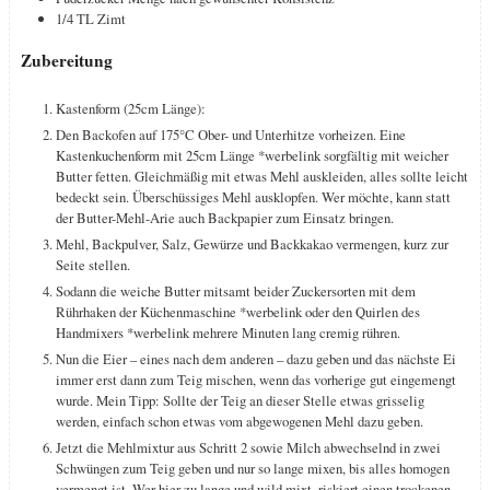
1/4
TL
Zimt
Zubereitung
Kastenform (25cm Länge):
Den Backofen auf 175°C Ober- und Unterhitze vorheizen. Eine
Kastenkuchenform mit 25cm Länge *werbelink sorgfältig mit weicher
Butter fetten. Gleichmäßig mit etwas Mehl auskleiden, alles sollte leicht
bedeckt sein. Überschüssiges Mehl ausklopfen. Wer möchte, kann statt
der Butter-Mehl-Arie auch Backpapier zum Einsatz bringen.
Mehl, Backpulver, Salz, Gewürze und Backkakao vermengen, kurz zur
Seite stellen.
Sodann die weiche Butter mitsamt beider Zuckersorten mit dem
Rührhaken der Küchenmaschine *werbelink oder den Quirlen des
Handmixers *werbelink mehrere Minuten lang cremig rühren.
Nun die Eier – eines nach dem anderen – dazu geben und das nächste Ei
immer erst dann zum Teig mischen, wenn das vorherige gut eingemengt
wurde. Mein Tipp: Sollte der Teig an dieser Stelle etwas grisselig
werden, einfach schon etwas vom abgewogenen Mehl dazu geben.
Jetzt die Mehlmixtur aus Schritt 2 sowie Milch abwechselnd in zwei
Schwüngen zum Teig geben und nur so lange mixen, bis alles homogen
vermengt ist. Wer hier zu lange und wild mixt, riskiert einen trockenen,