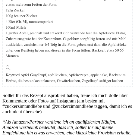
etwas mehr zum Fetten der Form
125g Zucker
100g brauner Zucker
4 Eier (Gr. M), raumtemperiert
160ml Milch
1 großer Apfel, geschält und entkernt (ich verwende hier die Apfelsorte Elstar)
Zubereitung wie bei der Kastenform. Gugelform sorgfältig fetten und mit Mehl
auskleiden, zunächst nur 1/4 Teig in die Form geben, erst dann die Apfelstücke
unter den Restteig heben und diesen in die Form füllen. Backzeit etwa 50-55
Minuten.
Keyword
Apfel Gugelhupf, apfelkuchen, Apfelrezepte, apple cake, Backen im
Herbst, die besten kastenkuchen, Gewürzkuchen, Gugelhupf, saftiger kuchen
Solltet Ihr das Rezept ausprobiert haben, freue ich mich dolle über
Kommentare oder Fotos auf Instagram (am besten mit
#zuckerzimtundliebe und @zuckerzimtundliebe taggen, damit ich es
auch nicht übersehe).
*Als Amazon-Partner verdiene ich an qualifizierten Käufen.
Amazon werbelink bedeutet, dass ich, solltet Ihr auf meine
Empfehlung hin etwas erwerben, eine klitzekleine Provision erhalte.