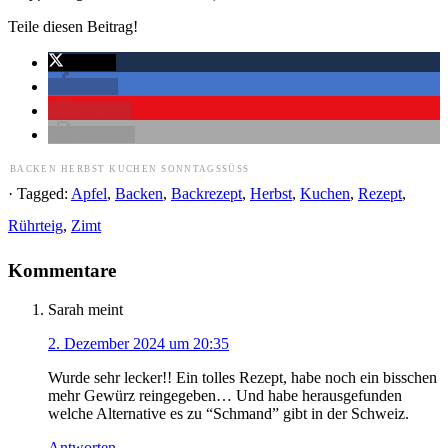
Teile diesen Beitrag!
twittern
teilen
merken
drucken
BACKEN
HERBST
KUCHEN
SONNTAGSSÜSS
· Tagged:
Apfel
,
Backen
,
Backrezept
,
Herbst
,
Kuchen
,
Rezept
,
Rührteig
,
Zimt
Kommentare
Sarah
meint
2. Dezember 2024 um 20:35
Wurde sehr lecker!! Ein tolles Rezept, habe noch ein bisschen
mehr Gewürz reingegeben… Und habe herausgefunden
welche Alternative es zu “Schmand” gibt in der Schweiz.
Antworten