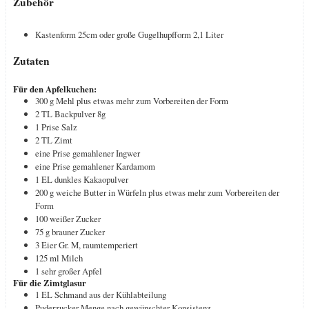
Zubehör
Kastenform 25cm oder große Gugelhupfform 2,1 Liter
Zutaten
Für den Apfelkuchen:
300
g
Mehl
plus etwas mehr zum Vorbereiten der Form
2
TL
Backpulver
8g
1
Prise Salz
2
TL
Zimt
eine Prise gemahlener Ingwer
eine Prise gemahlener Kardamom
1
EL
dunkles Kakaopulver
200
g
weiche Butter in Würfeln
plus etwas mehr zum Vorbereiten der
Form
100
weißer Zucker
75
g
brauner Zucker
3
Eier
Gr. M, raumtemperiert
125
ml
Milch
1
sehr großer Apfel
Für die Zimtglasur
1
EL
Schmand aus der Kühlabteilung
Puderzucker
Menge nach gewünschter Konsistenz