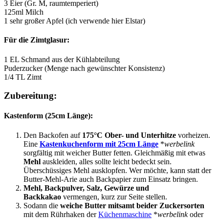
3 Eier (Gr. M, raumtemperiert)
125ml Milch
1 sehr großer Apfel (ich verwende hier Elstar)
Für die Zimtglasur:
1 EL Schmand aus der Kühlabteilung
Puderzucker (Menge nach gewünschter Konsistenz)
1/4 TL Zimt
Zubereitung:
Kastenform (25cm Länge):
Den Backofen auf
175°C Ober- und Unterhitze
vorheizen.
Eine
Kastenkuchenform mit 25cm Länge
*
werbelink
sorgfältig mit weicher Butter fetten. Gleichmäßig mit etwas
Mehl
auskleiden, alles sollte leicht bedeckt sein.
Überschüssiges Mehl ausklopfen. Wer möchte, kann statt der
Butter-Mehl-Arie auch Backpapier zum Einsatz bringen.
Mehl, Backpulver, Salz, Gewürze und
Backkakao
vermengen, kurz zur Seite stellen.
Sodann die
weiche Butter mitsamt beider Zuckersorten
mit dem Rührhaken der
Küchenmaschine
*
werbelink
oder