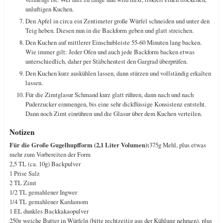
unluftigen Kuchen.
Den Apfel in circa ein Zentimeter große Würfel schneiden und unter den
Teig heben. Diesen nun in die Backform geben und glatt streichen.
Den Kuchen auf mittlerer Einschubleiste 55-60 Minuten lang backen.
Wie immer gilt: Jeder Ofen und auch jede Backform backen etwas
unterschiedlich, daher per Stäbchentest den Gargrad überprüfen.
Den Kuchen kurz auskühlen lassen, dann stürzen und vollständig erkalten
lassen.
Für die Zimtglasur Schmand kurz glatt rühren, dann nach und nach
Puderzucker einmengen, bis eine sehr dickflüssige Konsistenz entsteht.
Dann noch Zimt einrühren und die Glasur über dem Kuchen verteilen.
Notizen
Für die Große Gugelhupfform (2,1 Liter Volumen):
375g Mehl, plus etwas
mehr zum Vorbereiten der Form
2,5 TL (ca. 10g) Backpulver
1 Prise Salz
2 TL Zimt
1/2 TL gemahlener Ingwer
1/4 TL gemahlener Kardamom
1 EL dunkles Backkakaopulver
250g weiche Butter in Würfeln (bitte rechtzeitig aus der Kühlung nehmen), plus