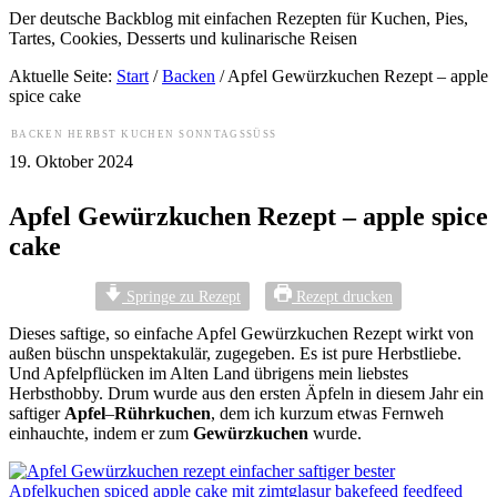
Der deutsche Backblog mit einfachen Rezepten für Kuchen, Pies,
Tartes, Cookies, Desserts und kulinarische Reisen
Aktuelle Seite:
Start
/
Backen
/
Apfel Gewürzkuchen Rezept – apple
spice cake
BACKEN
HERBST
KUCHEN
SONNTAGSSÜSS
19. Oktober 2024
Apfel Gewürzkuchen Rezept – apple spice
cake
Springe zu Rezept
Rezept drucken
Dieses saftige, so einfache Apfel Gewürzkuchen Rezept wirkt von
außen büschn unspektakulär, zugegeben. Es ist pure Herbstliebe.
Und Apfelpflücken im Alten Land übrigens mein liebstes
Herbsthobby. Drum wurde aus den ersten Äpfeln in diesem Jahr ein
saftiger
Apfel
–
Rührkuchen
, dem ich kurzum etwas Fernweh
einhauchte, indem er zum
Gewürzkuchen
wurde.