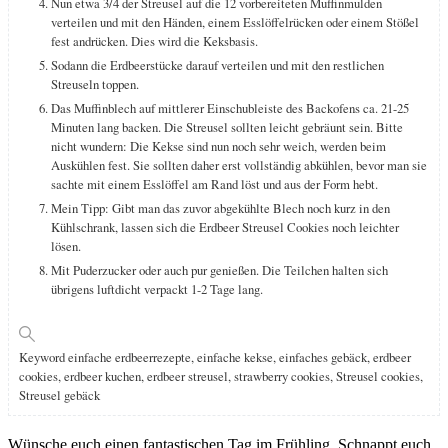
Nun etwa 3/4 der Streusel auf die 12 vorbereiteten Muffinmulden
verteilen und mit den Händen, einem Esslöffelrücken oder einem Stößel
fest andrücken. Dies wird die Keksbasis.
Sodann die Erdbeerstücke darauf verteilen und mit den restlichen
Streuseln toppen.
Das Muffinblech auf mittlerer Einschubleiste des Backofens ca. 21-25
Minuten lang backen. Die Streusel sollten leicht gebräunt sein. Bitte
nicht wundern: Die Kekse sind nun noch sehr weich, werden beim
Auskühlen fest. Sie sollten daher erst vollständig abkühlen, bevor man sie
sachte mit einem Esslöffel am Rand löst und aus der Form hebt.
Mein Tipp: Gibt man das zuvor abgekühlte Blech noch kurz in den
Kühlschrank, lassen sich die Erdbeer Streusel Cookies noch leichter
lösen.
Mit Puderzucker oder auch pur genießen. Die Teilchen halten sich
übrigens luftdicht verpackt 1-2 Tage lang.
Keyword
einfache erdbeerrezepte, einfache kekse, einfaches gebäck, erdbeer
cookies, erdbeer kuchen, erdbeer streusel, strawberry cookies, Streusel cookies,
Streusel gebäck
Wünsche euch einen fantastischen Tag im Frühling. Schnappt euch