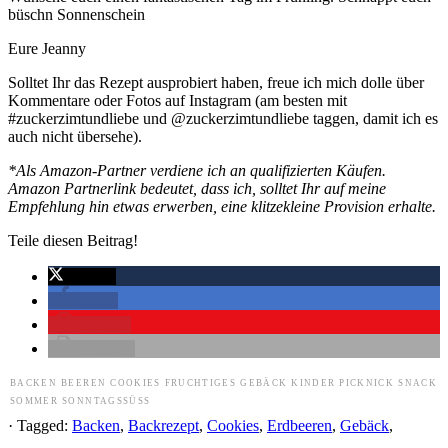
büschn Sonnenschein
Eure Jeanny
Solltet Ihr das Rezept ausprobiert haben, freue ich mich dolle über
Kommentare oder Fotos auf Instagram (am besten mit
#zuckerzimtundliebe und @zuckerzimtundliebe taggen, damit ich es
auch nicht übersehe).
*Als Amazon-Partner verdiene ich an qualifizierten Käufen.
Amazon Partnerlink bedeutet, dass ich, solltet Ihr auf meine
Empfehlung hin etwas erwerben, eine klitzekleine Provision erhalte.
Teile diesen Beitrag!
twittern
teilen
merken
drucken
BACKEN
BEEREN
COOKIES
FRUCHTIGES
GEBÄCK
KINDER
PICKNICK
SNACK
SOMMER
SONNTAGSSÜSS
· Tagged:
Backen
,
Backrezept
,
Cookies
,
Erdbeeren
,
Gebäck
,