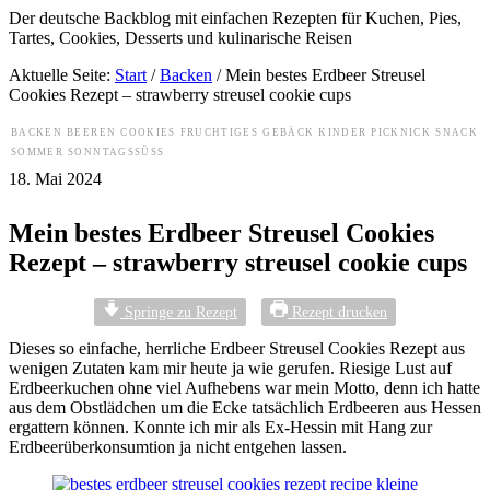
Der deutsche Backblog mit einfachen Rezepten für Kuchen, Pies,
Tartes, Cookies, Desserts und kulinarische Reisen
Aktuelle Seite:
Start
/
Backen
/
Mein bestes Erdbeer Streusel
Cookies Rezept – strawberry streusel cookie cups
BACKEN
BEEREN
COOKIES
FRUCHTIGES
GEBÄCK
KINDER
PICKNICK
SNACK
SOMMER
SONNTAGSSÜSS
18. Mai 2024
Mein bestes Erdbeer Streusel Cookies
Rezept – strawberry streusel cookie cups
Springe zu Rezept
Rezept drucken
Dieses so einfache, herrliche Erdbeer Streusel Cookies Rezept aus
wenigen Zutaten kam mir heute ja wie gerufen. Riesige Lust auf
Erdbeerkuchen ohne viel Aufhebens war mein Motto, denn ich hatte
aus dem Obstlädchen um die Ecke tatsächlich Erdbeeren aus Hessen
ergattern können. Konnte ich mir als Ex-Hessin mit Hang zur
Erdbeerüberkonsumtion ja nicht entgehen lassen.