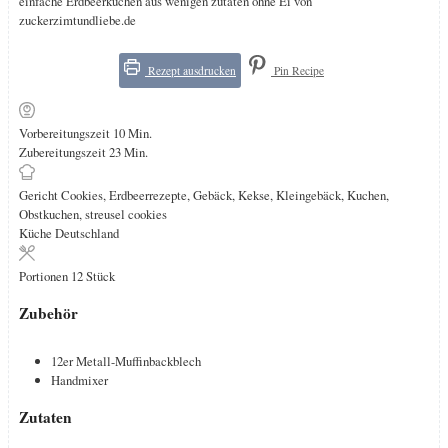
einfache Erdbeerkuchen aus wenigen zutaten ohne Ei von
zuckerzimtundliebe.de
Rezept ausdrucken
Pin Recipe
Minuten
Vorbereitungszeit
10
Min.
Minuten
Zubereitungszeit
23
Min.
Gericht
Cookies, Erdbeerrezepte, Gebäck, Kekse, Kleingebäck, Kuchen,
Obstkuchen, streusel cookies
Küche
Deutschland
Portionen
12
Stück
Zubehör
12er Metall-Muffinbackblech
Handmixer
Zutaten