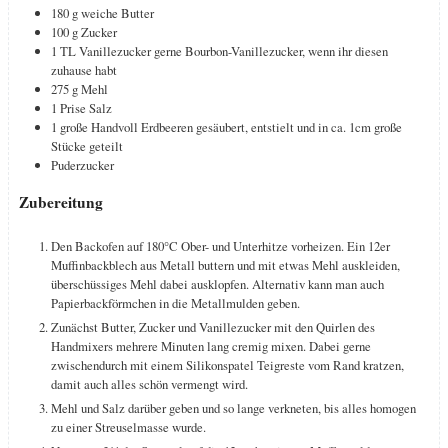
180
g
weiche Butter
100
g
Zucker
1
TL
Vanillezucker
gerne Bourbon-Vanillezucker, wenn ihr diesen
zuhause habt
275
g
Mehl
1
Prise Salz
1
große
Handvoll Erdbeeren
gesäubert, entstielt und in ca. 1cm große
Stücke geteilt
Puderzucker
Zubereitung
Den Backofen auf 180°C Ober- und Unterhitze vorheizen. Ein 12er
Muffinbackblech aus Metall buttern und mit etwas Mehl auskleiden,
überschüssiges Mehl dabei ausklopfen. Alternativ kann man auch
Papierbackförmchen in die Metallmulden geben.
Zunächst Butter, Zucker und Vanillezucker mit den Quirlen des
Handmixers mehrere Minuten lang cremig mixen. Dabei gerne
zwischendurch mit einem Silikonspatel Teigreste vom Rand kratzen,
damit auch alles schön vermengt wird.
Mehl und Salz darüber geben und so lange verkneten, bis alles homogen
zu einer Streuselmasse wurde.