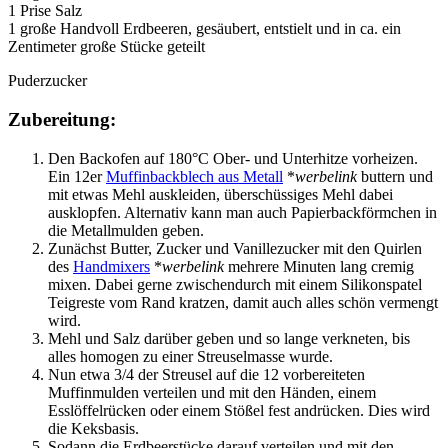
1 Prise Salz
1 große Handvoll Erdbeeren, gesäubert, entstielt und in ca. ein
Zentimeter große Stücke geteilt
Puderzucker
Zubereitung:
Den Backofen auf 180°C Ober- und Unterhitze vorheizen.
Ein 12er
Muffinbackblech aus Metall
*
werbelink
buttern und
mit etwas Mehl auskleiden, überschüssiges Mehl dabei
ausklopfen. Alternativ kann man auch Papierbackförmchen in
die Metallmulden geben.
Zunächst Butter, Zucker und Vanillezucker mit den Quirlen
des
Handmixers
*
werbelink
mehrere Minuten lang cremig
mixen. Dabei gerne zwischendurch mit einem Silikonspatel
Teigreste vom Rand kratzen, damit auch alles schön vermengt
wird.
Mehl und Salz darüber geben und so lange verkneten, bis
alles homogen zu einer Streuselmasse wurde.
Nun etwa 3/4 der Streusel auf die 12 vorbereiteten
Muffinmulden verteilen und mit den Händen, einem
Esslöffelrücken oder einem Stößel fest andrücken. Dies wird
die Keksbasis.
Sodann die Erdbeerstücke darauf verteilen und mit den