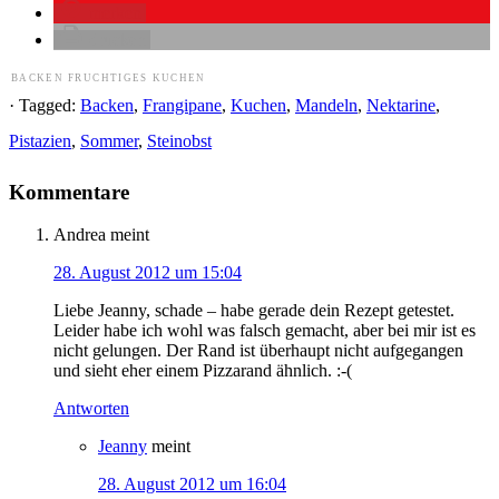
merken
drucken
BACKEN
FRUCHTIGES
KUCHEN
· Tagged:
Backen
,
Frangipane
,
Kuchen
,
Mandeln
,
Nektarine
,
Pistazien
,
Sommer
,
Steinobst
Kommentare
Andrea
meint
28. August 2012 um 15:04
Liebe Jeanny, schade – habe gerade dein Rezept getestet.
Leider habe ich wohl was falsch gemacht, aber bei mir ist es
nicht gelungen. Der Rand ist überhaupt nicht aufgegangen
und sieht eher einem Pizzarand ähnlich. :-(
Antworten
Jeanny
meint
28. August 2012 um 16:04