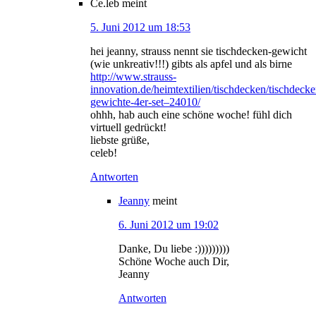
Ce.leb
meint
5. Juni 2012 um 18:53
hei jeanny, strauss nennt sie tischdecken-gewicht
(wie unkreativ!!!) gibts als apfel und als birne
http://www.strauss-
innovation.de/heimtextilien/tischdecken/tischdecke
gewichte-4er-set–24010/
ohhh, hab auch eine schöne woche! fühl dich
virtuell gedrückt!
liebste grüße,
celeb!
Antworten
Jeanny
meint
6. Juni 2012 um 19:02
Danke, Du liebe :)))))))))
Schöne Woche auch Dir,
Jeanny
Antworten