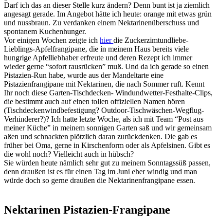
Darf ich das an dieser Stelle kurz ändern? Denn bunt ist ja ziemlich
angesagt gerade. Im Angebot hätte ich heute: orange mit etwas grün
und nussbraun. Zu verdanken einem Nektarinenüberschuss und
spontanem Kuchenhunger.
Vor einigen Wochen zeigte ich
hier
die Zuckerzimtundliebe-
Lieblings-Apfelfrangipane, die ín meinem Haus bereits viele
hungrige Apfelliebhaber erfreute und deren Rezept ich immer
wieder gerne “sofort rausrücken” muß. Und da ich gerade so einen
Pistazien-Run habe, wurde aus der Mandeltarte eine
Pistazienfrangipane mit Nektarinen, die nach Sommer ruft. Kennt
Ihr noch diese Garten-Tischdecken- Windundwetter-Festhalte-Clips,
die bestimmt auch auf einen tollen offiziellen Namen hören
(Tischdeckenwindbefestigung? Outdoor-Tischwäschen-Wegflug-
Verhinderer?)? Ich hatte letzte Woche, als ich mit Team “Post aus
meiner Küche” in meinem sonnigen Garten saß und wir gemeinsam
aßen und schnackten plötzlich daran zurückdenken. Die gab es
früher bei Oma, gerne in Kirschenform oder als Apfelsinen. Gibt es
die wohl noch? Vielleicht auch in hübsch?
Sie würden heute nämlich sehr gut zu meinem Sonntagssüß passen,
denn draußen ist es für einen Tag im Juni eher windig und man
würde doch so gerne draußen die Nektarinenfrangipane essen.
Nektarinen Pistazien-Frangipane