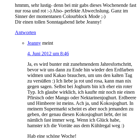
hmmm, sehr lustig- denn bei mir gabs dieses Wochenende fast
nur rosa und rot :-) Also- perfekte Abwechslung. Ganz im
Sinner der momentanen Colourblock Mode ;-)
Dir einen tollen Sonntagabend liebe Jeanny!
Antworten
Jeanny
meint
4. Juni 2012 um 8:46
Ja, es wird bunter mit zunehmendem Jahresfortschritt,
bevor wir uns dann zu Ende hin wieder den Erdfarben
widmen und Kakao brauchen, um uns den kalten Tag
zu versüßen :) Ich liebe ja rot und rosa, kann man nix
gegen sagen. Selbst bei Joghurts bin ich eher ein roter
Typ. Ich glaube wirklich, ich kaufte mir noch nie einen
Pfirsisch oder Mango oder Nektarinenjoghurt. Erdbeere
und Himbeere ist meins. Ach ja, und Kokosjoghurt. In
meinem Supermarkt scheint es aber noch jemanden zu
geben, der genau diesen Kokosjoghurt liebt, der ist
nämlich fast immer weg. Wenn ich Glück habe,
hamster ich die Vorräte aus dem Kühlregal weg :)
Hab eine schöne Woche!