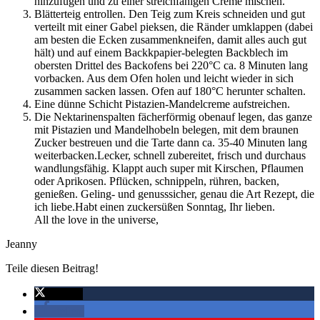
hinzufügen und zu einer streichfähigen Creme mischen.
Blätterteig entrollen. Den Teig zum Kreis schneiden und gut
verteilt mit einer Gabel pieksen, die Ränder umklappen (dabei
am besten die Ecken zusammenkneifen, damit alles auch gut
hält) und auf einem Backkpapier-belegten Backblech im
obersten Drittel des Backofens bei 220°C ca. 8 Minuten lang
vorbacken. Aus dem Ofen holen und leicht wieder in sich
zusammen sacken lassen. Ofen auf 180°C herunter schalten.
Eine dünne Schicht Pistazien-Mandelcreme aufstreichen.
Die Nektarinenspalten fächerförmig obenauf legen, das ganze
mit Pistazien und Mandelhobeln belegen, mit dem braunen
Zucker bestreuen und die Tarte dann ca. 35-40 Minuten lang
weiterbacken.
Lecker, schnell zubereitet, frisch und durchaus
wandlungsfähig. Klappt auch super mit Kirschen, Pflaumen
oder Aprikosen. Pflücken, schnippeln, rühren, backen,
genießen. Geling- und genusssicher, genau die Art Rezept, die
ich liebe.
Habt einen zuckersüßen Sonntag, Ihr lieben.
All the love in the universe,
Jeanny
Teile diesen Beitrag!
twittern
teilen