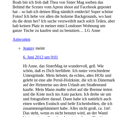
Boah bin ich froh daß Thea von Sister Mag soeben das
Behind the Scenes vom Apron shoot auf Facebook gepostet
hat – so hab ich deinen Blog nämlich entdeckt! Super schöne
Fotos! Ich liebe vor allen die holzene Backgrounds, wo hast
du die denn her? Ich suche verzweifelt nach solch Teilen, aber
hab keinen Platz in meiner mini Londoner Wohnung um
ganze Tische zu kaufen und zu benutzen… LG Anne
Antworten
Jeanny
meint
6. Juni 2012 um 9:01
Hi Anne, das SisterMag ist wundervoll, gell. Wie
schön, daß es Dich herführte. Ich nutze verschiedene
Untergründe. Mein liebster, da echtes, altes HOlz und
gelebt ist eine alte Persil-Holzkiste, die ich in Dänemark
auf der Heimreise aus dem Urlaub am Straßenrand
kaufte. Mein Mann mußte sofort auf die Bremse treten
und die Kiste noch ins Auto packen. Ich drehe sie um
und fotografiere darauf. Dann habe ich natürlich auch
einen weißen Esstisch und helle Eichenbohlen, die ich
zusammengehämmert habe. Alles nicht groß, ca. 1m².
Das steht, wenn es nicht benutzt wird, an der Wand