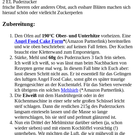
2 EL Puderzucker
frische Beeren oder anderes Obst, auch essbare Blüten machen sich
hierauf schön oder vielleicht Zuckerperlen
Zubereitung:
Den Ofen auf
190°C Ober- und Unterhitze
vorheizen. Eine
Angel Food Cake Form
*
(Amazon Partnerlink) bereitstellen
und wie oben beschrieben: auf keinen Fall fetten. Der Kuchen
braucht eine Kletterwand zum Emporsteigen.
Stärke, Mehl und
60g
des Puderzuckers 3 fach fein sieben.
Ich weiß ich weiß, so was lässt man beim Nachbacken von
Rezepten gerne mal weg. In diesem Fall bitte ich Euch aber:
lasst diesen Schritt nicht aus. Er ist essentiell für das Gelingen
des luftigen Angel Food Cake, sonst gibt es später traurige
Regengesichter an der Kuchentafel. Für das Sieben verwende
ich übrigens ein solches
Mehlsieb
(*Amazon Partnerlink).
Die
Eiweiß
mit dem Handrührgerät oder in der
Küchenmaschine in einer sehr sehr großen Schüssel leicht
steif schlagen. Dann die restlichen 215g des Puderzuckers
langsam einrieseln lassen und die Masse so lange
weiterschlagen, bis sie steif und perlmutt glänzend ist.
Nun ein Drittel der Mehlmixtur darüber sieben (ja, schon
wieder sieben) und mit einem Kochlöffel vorsichtig (!)
unterheben. Wir möchten die Luft, die wir mühevoll in die