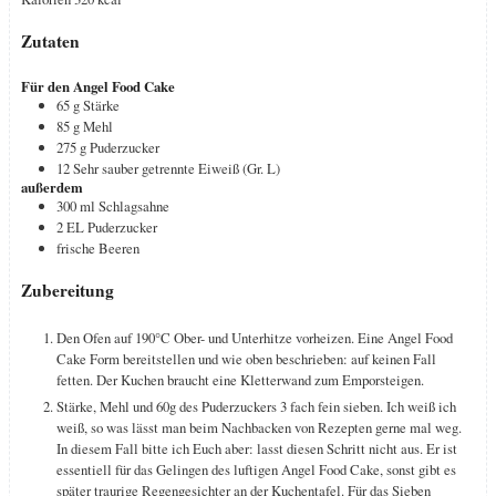
Zutaten
Für den Angel Food Cake
65
g
Stärke
85
g
Mehl
275
g
Puderzucker
12
Sehr sauber getrennte Eiweiß (Gr. L)
außerdem
300
ml
Schlagsahne
2
EL
Puderzucker
frische Beeren
Zubereitung
Den Ofen auf 190°C Ober- und Unterhitze vorheizen. Eine Angel Food
Cake Form bereitstellen und wie oben beschrieben: auf keinen Fall
fetten. Der Kuchen braucht eine Kletterwand zum Emporsteigen.
Stärke, Mehl und 60g des Puderzuckers 3 fach fein sieben. Ich weiß ich
weiß, so was lässt man beim Nachbacken von Rezepten gerne mal weg.
In diesem Fall bitte ich Euch aber: lasst diesen Schritt nicht aus. Er ist
essentiell für das Gelingen des luftigen Angel Food Cake, sonst gibt es
später traurige Regengesichter an der Kuchentafel. Für das Sieben