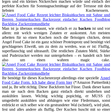
legen und ein kleines Nickerchen machen würde und einfach der
perfekte Kuchen für Sonntagnachmittage auf der Terrasse mit den
liebsten Kuchenessern.
Man ist ja überaus erstaunt, wie einfach er zu
backen
ist und vor
allem: mit welch wenigen Zutaten er auskommt. Am meisten
arbeiten für so einen Kuchen noch die fleissigen chicken, denn
Angel Food Cake ist ein ganz schöner Proteinprotz und benötigt viel
geschlagenes Eiweiß, um zu dem zu werden, was er ist: Fluffig,
superflauschig und ultrasanft. Die restlichen Zutaten Mehl, Stärke
und Puderzucker werden nur untergehoben – es handelt sich hier
also um einen wahren magic cake.
Ihr benötigt für dieses Kuchenrezept allerdings eine spezielle
Angel
Food Cake Form. Ich habe diese Form hier
(*Amazon Partnerlink)
und ja, Ihr seht richtig. Diese Backform hat Füsse. Dank dieser kann
man sie nach dem Backen ganz einfach direkt umdrehen und
auskühlen lassen. Wichtig wichtig popichtig, er MUSS (!)
umgedreht auskühlen und abhängen wie eine Fledermaus, sonst
erdrückt er sich selber wie ein gestrandeter Wal (schnief), wird platt,
fest und alles andere als fluffig. Der Kuchen huscht mit so einer