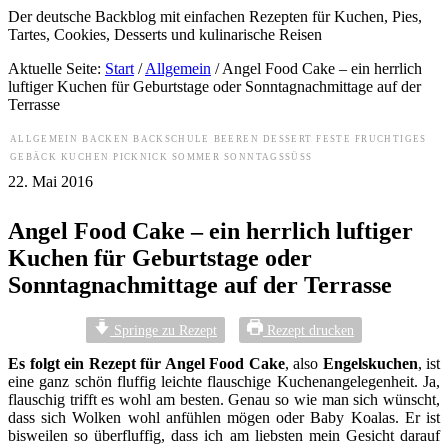
Der deutsche Backblog mit einfachen Rezepten für Kuchen, Pies,
Tartes, Cookies, Desserts und kulinarische Reisen
Aktuelle Seite:
Start
/
Allgemein
/
Angel Food Cake – ein herrlich
luftiger Kuchen für Geburtstage oder Sonntagnachmittage auf der
Terrasse
ALLGEMEIN
BACKEN
BACKSCHULE
BEEREN
DESSERT
FESTE
FRUCHTIGES
GEBÄCK
KUCHEN
PICKNICK
SOMMER
SONNTAGSSÜSS
22. Mai 2016
Angel Food Cake – ein herrlich luftiger
Kuchen für Geburtstage oder
Sonntagnachmittage auf der Terrasse
Springe zu Rezept
Rezept drucken
Es folgt ein Rezept für Angel Food Cake
, also
Engelskuchen
, ist
eine ganz schön fluffig leichte flauschige Kuchenangelegenheit. Ja,
flauschig trifft es wohl am besten. Genau so wie man sich wünscht,
dass sich Wolken wohl anfühlen mögen oder Baby Koalas. Er ist
bisweilen so überfluffig, dass ich am liebsten mein Gesicht darauf