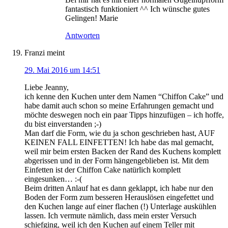
fantastisch funktioniert ^^ Ich wünsche gutes
Gelingen! Marie
Antworten
Franzi
meint
29. Mai 2016 um 14:51
Liebe Jeanny,
ich kenne den Kuchen unter dem Namen “Chiffon Cake” und
habe damit auch schon so meine Erfahrungen gemacht und
möchte deswegen noch ein paar Tipps hinzufügen – ich hoffe,
du bist einverstanden ;-)
Man darf die Form, wie du ja schon geschrieben hast, AUF
KEINEN FALL EINFETTEN! Ich habe das mal gemacht,
weil mir beim ersten Backen der Rand des Kuchens komplett
abgerissen und in der Form hängengeblieben ist. Mit dem
Einfetten ist der Chiffon Cake natürlich komplett
eingesunken… :-(
Beim dritten Anlauf hat es dann geklappt, ich habe nur den
Boden der Form zum besseren Herauslösen eingefettet und
den Kuchen lange auf einer flachen (!) Unterlage auskühlen
lassen. Ich vermute nämlich, dass mein erster Versuch
schiefging, weil ich den Kuchen auf einem Teller mit