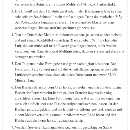
verwende ich übrigens ein solches Mehlsieb (*Amazon Partnerlink).
Die Eiweiß mit dem Handrührgerät oder in der Küchenmaschine in einer
sehr sehr großen Schüssel leicht steif schlagen. Dann die restlichen 215g
des Puderzuckers langsam einrieseln lassen und die Masse so lange
weiterschlagen, bis sie steif und perlmutt glänzend ist.
Nun ein Drittel der Mehlmixtur darüber sieben (ja, schon wieder sieben)
und mit einem Kochlöffel vorsichtig (!) unterheben. Wir möchten die
Luft, die wir mühevoll in die Eiweiß geschlagen haben, nicht wieder
verscheuchen. Dann den Rest Mehlmischung darüber sieben und ebenfalls
homogen unterheben.
Den Teig nun in die Form geben und ganz sachte glatt streichen. Die
Form samt Teig ca. drei mal auf die Arbeitsfläche tippen, so dass alle
Luftlöcher verschwinden, dann ab in den Ofen damit und zwar 25-30
Minuten lang.
Den Kuchen dann aus dem Ofen holen, umdrehen und ihn auf den lustigen
Füssen der Form verkehrt herum ca. drei Stunden lang vollständig
auskühlen lassen. Hat Eure Form keine solche Ausruh-Füsse, kann man
sie auch einfach über eine Flasche stülpen und so ruhen lassen. Ist der
Kuchen ganz ausgekühlt und noch nicht von alleine gestürzt, einfach mit
einem Messer vorsichtig einmal rundherum vom Rand lösen und den
Kuchen aus der Form holen. Tadaaaaaa, fertig.
Vor dem Servieren kann man den Kuchen mit geschlagener Sahne