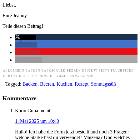
Liebst,
Eure Jeanny
Teile diesen Beitrag!
twittern
teilen
merken
drucken
ALLGEMEIN
BACKEN
BACKSCHULE
BEEREN
DESSERT
FESTE
FRUCHTIGES
GEBÄCK
KUCHEN
PICKNICK
SOMMER
SONNTAGSSÜSS
· Tagged:
Backen
,
Beeren
,
Kuchen
,
Rezept
,
Sonntagssüß
Kommentare
Karin Cuba
meint
1. Mai 2025 um 10:40
Hallo! Ich habe die Form jetzt bestellt und noch 3 Fragen:
welche Stärke hast du verwendet? Maizena? Und welches