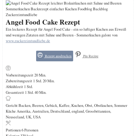
Angel Food Cake Rezept
Ein leckeres Rezept für Angel Food Cake - ein so luftiger Kuchen aus Eiweiß
und wenigen Zutaten mit Sahne und Beeren - Sommerkuchen galore von
www.zuckerzimtundliebe.de
Rezept ausdrucken
Pin Recipe
Minuten
Vorbereitungszeit
20
Min.
Stunde
Minuten
Zubereitungszeit
1
Std.
20
Min.
Stunde
Abkühlzeit
1
Std.
Stunde
Minuten
Gesamtzeit
1
Std.
40
Min.
Gericht
Backen, Beeren, Gebäck, Kaffee, Kuchen, Obst, Obstkuchen, Sommer
Küche
Amerika, Australien, Deutschland, england, Grossbritannien,
Neuseeland, UK, USA
Portionen
6
Personen
Kalorien
320
kcal