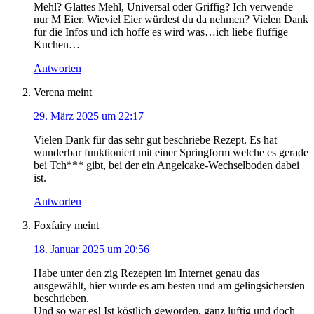
Mehl? Glattes Mehl, Universal oder Griffig? Ich verwende
nur M Eier. Wieviel Eier würdest du da nehmen? Vielen Dank
für die Infos und ich hoffe es wird was…ich liebe fluffige
Kuchen…
Antworten
Verena
meint
29. März 2025 um 22:17
Vielen Dank für das sehr gut beschriebe Rezept. Es hat
wunderbar funktioniert mit einer Springform welche es gerade
bei Tch*** gibt, bei der ein Angelcake-Wechselboden dabei
ist.
Antworten
Foxfairy
meint
18. Januar 2025 um 20:56
Habe unter den zig Rezepten im Internet genau das
ausgewählt, hier wurde es am besten und am gelingsichersten
beschrieben.
Und so war es! Ist köstlich geworden, ganz luftig und doch