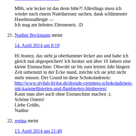
Mhh, wie lecker ist das denn bitte?! Allerdings muss ich
wieder nach einem Nutellaersatz suchen, dank schlimmster
Haselnussallergie -.-
Ich mag am liebsten Zitroneneis. :D
Nadine Beckmann
meint
14. April 2014 um 8:19
Hi Jeanny, das sieht ja oberhammer lecker aus und habe ich
gleich mal abgespeichert! Ich besitze seit über 10 Jahren eine
kleine Eismaschine. Obwohl sie bis zum letzten Jahr längere
Zeit unbenutzt in der Ecke stand, möchte ich sie jetzt nicht
mehr missen. Der Grund ist diese Schokoladeneis:
http://www.stylish-living.de/dorade-cremiges-schokoladeneis-
mit-karamellisierten-und-flambierten-himbeeren/
Kann man aber auch ohne Eismaschine machen :).
Schöne Ostern!
Liebe Grüße,
Nadine
regina
meint
13. April 2014 um 21:49