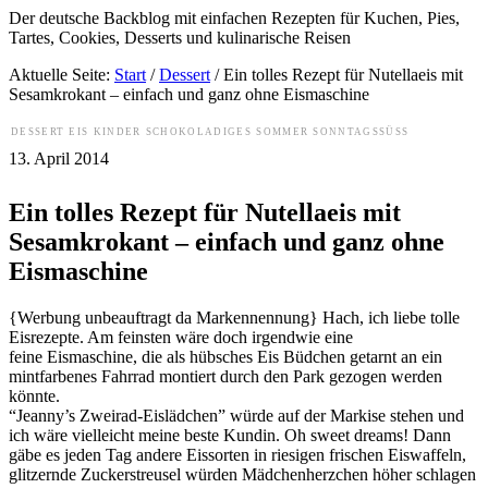
Der deutsche Backblog mit einfachen Rezepten für Kuchen, Pies,
Tartes, Cookies, Desserts und kulinarische Reisen
Aktuelle Seite:
Start
/
Dessert
/
Ein tolles Rezept für Nutellaeis mit
Sesamkrokant – einfach und ganz ohne Eismaschine
DESSERT
EIS
KINDER
SCHOKOLADIGES
SOMMER
SONNTAGSSÜSS
13. April 2014
Ein tolles Rezept für Nutellaeis mit
Sesamkrokant – einfach und ganz ohne
Eismaschine
{Werbung unbeauftragt da Markennennung} Hach, ich liebe tolle
Eisrezepte. Am feinsten wäre doch irgendwie eine
feine Eismaschine, die als hübsches Eis Büdchen getarnt an ein
mintfarbenes Fahrrad montiert durch den Park gezogen werden
könnte.
“Jeanny’s Zweirad-Eislädchen” würde auf der Markise stehen und
ich wäre vielleicht meine beste Kundin. Oh sweet dreams! Dann
gäbe es jeden Tag andere Eissorten in riesigen frischen Eiswaffeln,
glitzernde Zuckerstreusel würden Mädchenherzchen höher schlagen