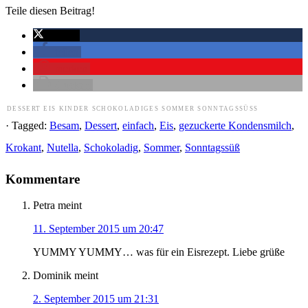
Teile diesen Beitrag!
twittern
teilen
merken
drucken
DESSERT
EIS
KINDER
SCHOKOLADIGES
SOMMER
SONNTAGSSÜSS
· Tagged:
Besam
,
Dessert
,
einfach
,
Eis
,
gezuckerte Kondensmilch
,
Krokant
,
Nutella
,
Schokoladig
,
Sommer
,
Sonntagssüß
Kommentare
Petra
meint
11. September 2015 um 20:47
YUMMY YUMMY… was für ein Eisrezept. Liebe grüße
Dominik
meint
2. September 2015 um 21:31