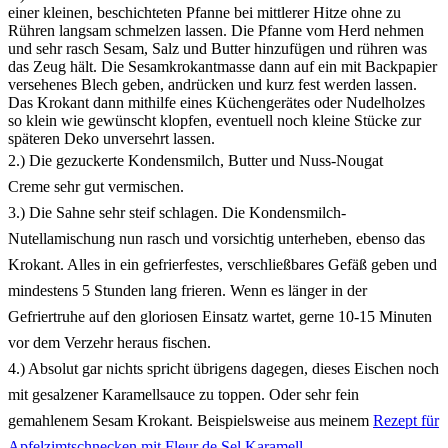
einer kleinen, beschichteten Pfanne bei mittlerer Hitze ohne zu
Rühren langsam schmelzen lassen. Die Pfanne vom Herd nehmen
und sehr rasch Sesam, Salz und Butter hinzufügen und rühren was
das Zeug hält. Die Sesamkrokantmasse dann auf ein mit Backpapier
versehenes Blech geben, andrücken und kurz fest werden lassen.
Das Krokant dann mithilfe eines Küchengerätes oder Nudelholzes
so klein wie gewünscht klopfen, eventuell noch kleine Stücke zur
späteren Deko unversehrt lassen.
2.) Die gezuckerte Kondensmilch, Butter und Nuss-Nougat
Creme sehr gut vermischen.
3.) Die Sahne sehr steif schlagen. Die Kondensmilch-
Nutellamischung nun rasch und vorsichtig unterheben, ebenso das
Krokant. Alles in ein gefrierfestes, verschließbares Gefäß geben und
mindestens 5 Stunden lang frieren. Wenn es länger in der
Gefriertruhe auf den gloriosen Einsatz wartet, gerne 10-15 Minuten
vor dem Verzehr heraus fischen.
4.) Absolut gar nichts spricht übrigens dagegen, dieses Eischen noch
mit gesalzener Karamellsauce zu toppen. Oder sehr fein
gemahlenem Sesam Krokant. Beispielsweise aus meinem
Rezept für
Apfelzimtschnecken mit Fleur de Sel Karamell.