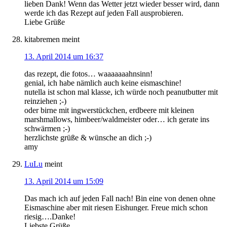
lieben Dank! Wenn das Wetter jetzt wieder besser wird, dann
werde ich das Rezept auf jeden Fall ausprobieren.
Liebe Grüße
kitabremen
meint
13. April 2014 um 16:37
das rezept, die fotos… waaaaaaahnsinn!
genial, ich habe nämlich auch keine eismaschine!
nutella ist schon mal klasse, ich würde noch peanutbutter mit
reinziehen ;-)
oder birne mit ingwerstückchen, erdbeere mit kleinen
marshmallows, himbeer/waldmeister oder… ich gerate ins
schwärmen ;-)
herzlichste grüße & wünsche an dich ;-)
amy
LuLu
meint
13. April 2014 um 15:09
Das mach ich auf jeden Fall nach! Bin eine von denen ohne
Eismaschine aber mit riesen Eishunger. Freue mich schon
riesig….Danke!
Liebste Grüße,