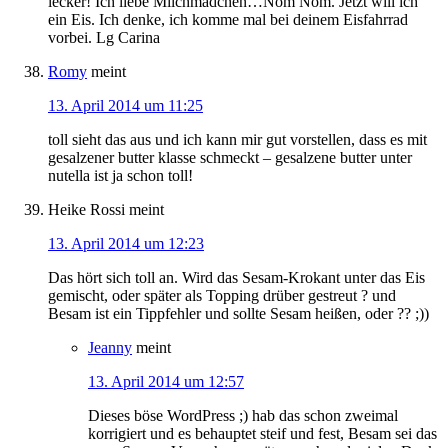
lecker! Ich liebe Milchmädchen…Nom Nom. Jetzt will ich
ein Eis. Ich denke, ich komme mal bei deinem Eisfahrrad
vorbei. Lg Carina
Romy
meint
13. April 2014 um 11:25
toll sieht das aus und ich kann mir gut vorstellen, dass es mit
gesalzener butter klasse schmeckt – gesalzene butter unter
nutella ist ja schon toll!
Heike Rossi
meint
13. April 2014 um 12:23
Das hört sich toll an. Wird das Sesam-Krokant unter das Eis
gemischt, oder später als Topping drüber gestreut ? und
Besam ist ein Tippfehler und sollte Sesam heißen, oder ?? ;))
Jeanny
meint
13. April 2014 um 12:57
Dieses böse WordPress ;) hab das schon zweimal
korrigiert und es behauptet steif und fest, Besam sei das