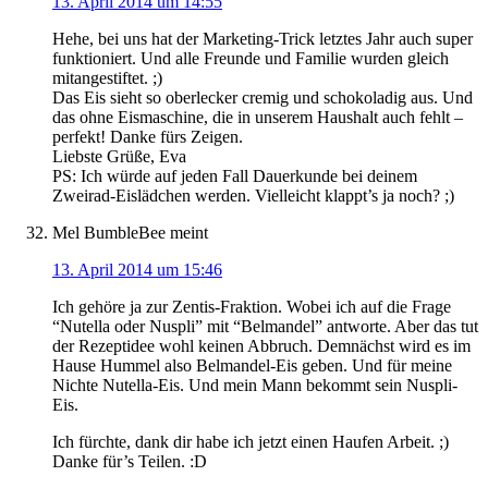
13. April 2014 um 14:55
Hehe, bei uns hat der Marketing-Trick letztes Jahr auch super
funktioniert. Und alle Freunde und Familie wurden gleich
mitangestiftet. ;)
Das Eis sieht so oberlecker cremig und schokoladig aus. Und
das ohne Eismaschine, die in unserem Haushalt auch fehlt –
perfekt! Danke fürs Zeigen.
Liebste Grüße, Eva
PS: Ich würde auf jeden Fall Dauerkunde bei deinem
Zweirad-Eislädchen werden. Vielleicht klappt’s ja noch? ;)
Mel BumbleBee
meint
13. April 2014 um 15:46
Ich gehöre ja zur Zentis-Fraktion. Wobei ich auf die Frage
“Nutella oder Nuspli” mit “Belmandel” antworte. Aber das tut
der Rezeptidee wohl keinen Abbruch. Demnächst wird es im
Hause Hummel also Belmandel-Eis geben. Und für meine
Nichte Nutella-Eis. Und mein Mann bekommt sein Nuspli-
Eis.
Ich fürchte, dank dir habe ich jetzt einen Haufen Arbeit. ;)
Danke für’s Teilen. :D