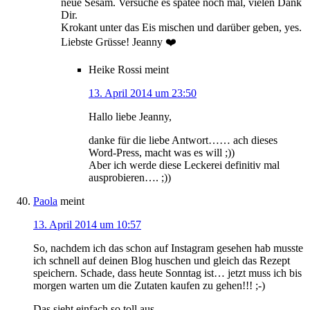
neue Sesam. Versuche es spätee noch mal, vielen Dank
Dir.
Krokant unter das Eis mischen und darüber geben, yes.
Liebste Grüsse! Jeanny ❤️
Heike Rossi
meint
13. April 2014 um 23:50
Hallo liebe Jeanny,
danke für die liebe Antwort…… ach dieses
Word-Press, macht was es will ;))
Aber ich werde diese Leckerei definitiv mal
ausprobieren…. ;))
Paola
meint
13. April 2014 um 10:57
So, nachdem ich das schon auf Instagram gesehen hab musste
ich schnell auf deinen Blog huschen und gleich das Rezept
speichern. Schade, dass heute Sonntag ist… jetzt muss ich bis
morgen warten um die Zutaten kaufen zu gehen!!! ;-)
Das sieht einfach so toll aus…