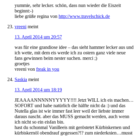
yummie, sehr lecker. schön, dass nun wieder die Eiszeit
beginnt:-)
liebe grüße regina von
http://www.travelschick.de
vreeni
meint
13. April 2014 um 20:57
was für eine grandiose idee – das sieht hammer lecker aus und
ich wette, mit dem eis werde ich zu ostern ganz viele neue
fans gewinnen beim nester suchen. merci ;)
groetjes
vreeni von
freak in you
Saskia
meint
13. April 2014 um 18:19
JEAAAANNNNNYYYYY!!!! Jetzt WILL ich eis machen…
SOFORT und habe natürlich die hälfte nicht da :) und das
Nutella glas ist wie immer fast leer weil der liebste immer
daraus nascht. aber das MUSS gemacht werden, auch wenn
ich nicht so ein eisfan bin.
hast du schonmal Vanilleeis mit geröstetet Kürbiskernen und
kürbiskernöl obendrauf gegessen?!? zum niederknien…musst