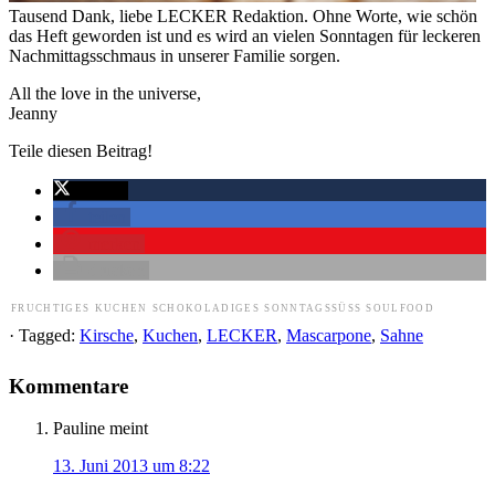
Tausend Dank, liebe LECKER Redaktion. Ohne Worte, wie schön
das Heft geworden ist und es wird an vielen Sonntagen für leckeren
Nachmittagsschmaus in unserer Familie sorgen.
All the love in the universe,
Jeanny
Teile diesen Beitrag!
twittern
teilen
merken
drucken
FRUCHTIGES
KUCHEN
SCHOKOLADIGES
SONNTAGSSÜSS
SOULFOOD
· Tagged:
Kirsche
,
Kuchen
,
LECKER
,
Mascarpone
,
Sahne
Kommentare
Pauline
meint
13. Juni 2013 um 8:22