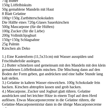
75g Butter
150g Löffelbiskuits
50g gemahlene Mandeln mit Haut
8 Blatt Gelatine
100g+150g Zartbitterschokoladen
Die Hälfte eines 720g-Glases Sauerkirschen
500g Mascarpone (für die Hüften)
100g Zucker (für die Liebe)
200g Vollmilchjoghurt
150g+150g Schlagsahne
25g Palmin
Kirschen als Deko
1.) Eine Kastenform (11,5x31cm) mit Wasser ausspülen und
Frischhaltefolie auslegen.
2.) Butter schmelzen und gemeinsam mit den Mandeln mit den klein
gemahlenen Löffelbiskuits mischen. Die Mischung dann auf den
Boden der Form geben, gut andrücken und eine halbe Stunde lang
kalt stellen.
3.) Gelatine in kaltem Wasser einweichen. 100g Schokolade fein
hacken. Kirschen abtropfen lassen und grob hacken.
4.) Mascarpone, Zucker und Joghurt glatt rühren. Gelatine
ausdrücken und bei leichter Hitze in einem Topf auf dem Herd
auflösen. Etwas Mascarponecreme in die Gelatine rühren, die
Gelatine-Mascarponemixtur dann in die übrige Mascarponecreme