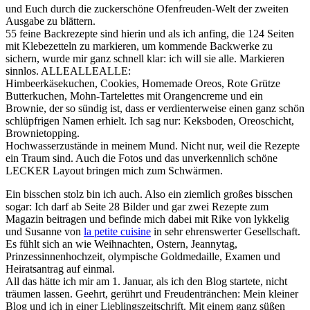
und Euch durch die zuckerschöne Ofenfreuden-Welt der zweiten
Ausgabe zu blättern.
55 feine Backrezepte sind hierin und als ich anfing, die 124 Seiten
mit Klebezetteln zu markieren, um kommende Backwerke zu
sichern, wurde mir ganz schnell klar: ich will sie alle. Markieren
sinnlos. ALLEALLEALLE:
Himbeerkäsekuchen, Cookies, Homemade Oreos, Rote Grütze
Butterkuchen, Mohn-Tartelettes mit Orangencreme und ein
Brownie, der so sündig ist, dass er verdienterweise einen ganz schön
schlüpfrigen Namen erhielt. Ich sag nur: Keksboden, Oreoschicht,
Brownietopping.
Hochwasserzustände in meinem Mund. Nicht nur, weil die Rezepte
ein Traum sind. Auch die Fotos und das unverkennlich schöne
LECKER Layout bringen mich zum Schwärmen.
Ein bisschen stolz bin ich auch. Also ein ziemlich großes bisschen
sogar: Ich darf ab Seite 28 Bilder und gar zwei Rezepte zum
Magazin beitragen und befinde mich dabei mit Rike von lykkelig
und Susanne von
la petite cuisine
in sehr ehrenswerter Gesellschaft.
Es fühlt sich an wie Weihnachten, Ostern, Jeannytag,
Prinzessinnenhochzeit, olympische Goldmedaille, Examen und
Heiratsantrag auf einmal.
All das hätte ich mir am 1. Januar, als ich den Blog startete, nicht
träumen lassen. Geehrt, gerührt und Freudentränchen: Mein kleiner
Blog und ich in einer Lieblingszeitschrift. Mit einem ganz süßen