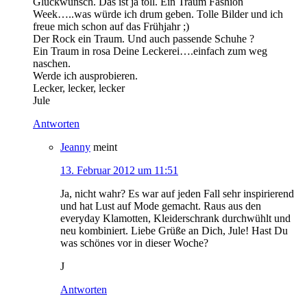
Glückwunsch. Das ist ja toll. Ein Traum Fashion
Week…..was würde ich drum geben. Tolle Bilder und ich
freue mich schon auf das Frühjahr ;)
Der Rock ein Traum. Und auch passende Schuhe ?
Ein Traum in rosa Deine Leckerei….einfach zum weg
naschen.
Werde ich ausprobieren.
Lecker, lecker, lecker
Jule
Antworten
Jeanny
meint
13. Februar 2012 um 11:51
Ja, nicht wahr? Es war auf jeden Fall sehr inspirierend
und hat Lust auf Mode gemacht. Raus aus den
everyday Klamotten, Kleiderschrank durchwühlt und
neu kombiniert. Liebe Grüße an Dich, Jule! Hast Du
was schönes vor in dieser Woche?
J
Antworten