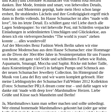
und Kady) und Dorothee Schumacher von vollem rosa Herzen
danken. Ihre Mode, feminin und smart, von liebevollen Details,
Material- und Mustermix geprägt, hatte mein Herz schon lange
erobert, Ihr strahlendes Lächeln und ihre Großzügigkeit ergriff mich
dann in Berlin vollends. Im Hause Schumacher ist alles “made with
love”, bis ins letzte Detail. Es schillert ganz viel Liebe durch alle
Lagen Seidenpapier: So viel liebevolle Post, mit Schleifen verpackte
Einladungen in seidenlinierten Umschlägen und Glückskekse, aus
denen ich ein vielversprechendes “The world is yours” ziehen
konnte … alles wundervoll!
Auf der Mercedes Benz Fashion Week Berlin sahen wir eine
grandiose Modenschau aus dem Hause Schumacher: eine Hommage
an die Diven der 30er/40er Jahre in Neuinterpretation für uns Frauen
von heute, mit ganz viel Seide und schillernden Farben wie Rubin,
Aquamarin, Smaragd, Moccha und Saphir. Röcke mit hoher Taille,
dazu Kniestrümpfe (I love!) in farbigen Pumps und Schmuck aus
der neuen Schumacher Jewellery Collection. Im Hintergrund die
Musik von Lana del Rey und wir waren komplett gefesselt. Hier
meine Lieblingsstyles der Schumacher Fall/Winter 2012 Kollektion
(Fotos: Schumacher PR):
A dream come true – und dafür sagen wir
danke mit ‘made with deep love’-Marshmallow Herzen. Liebe
Grüße und Küsse nach Mannheim und Berlin!
Ja, Marshmallows kann man selber machen und sollte unbedingt.
Wer einmal homemade Marshmallows gekostet hat (oder gar seine