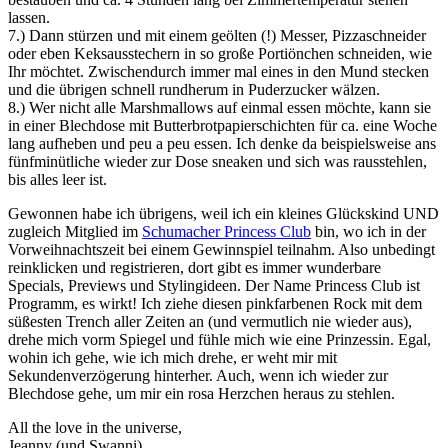
lassen.
7.) Dann stürzen und mit einem geölten (!) Messer, Pizzaschneider
oder eben Keksausstechern in so große Portiönchen schneiden, wie
Ihr möchtet. Zwischendurch immer mal eines in den Mund stecken
und die übrigen schnell rundherum in Puderzucker wälzen.
8.) Wer nicht alle Marshmallows auf einmal essen möchte, kann sie
in einer Blechdose mit Butterbrotpapierschichten für ca. eine Woche
lang aufheben und peu a peu essen. Ich denke da beispielsweise ans
fünfminütliche wieder zur Dose sneaken und sich was rausstehlen,
bis alles leer ist.
Gewonnen habe ich übrigens, weil ich ein kleines Glückskind UND
zugleich Mitglied im
Schumacher Princess Club
bin, wo ich in der
Vorweihnachtszeit bei einem Gewinnspiel teilnahm. Also unbedingt
reinklicken und registrieren, dort gibt es immer wunderbare
Specials, Previews und Stylingideen. Der Name Princess Club ist
Programm, es wirkt! Ich ziehe diesen pinkfarbenen Rock mit dem
süßesten Trench aller Zeiten an (und vermutlich nie wieder aus),
drehe mich vorm Spiegel und fühle mich wie eine Prinzessin. Egal,
wohin ich gehe, wie ich mich drehe, er weht mir mit
Sekundenverzögerung hinterher. Auch, wenn ich wieder zur
Blechdose gehe, um mir ein rosa Herzchen heraus zu stehlen.
All the love in the universe,
Jeanny (und Swanni)