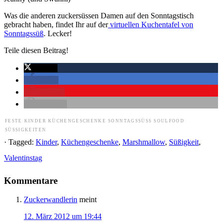
Was die anderen zuckersüssen Damen auf den Sonntagstisch
gebracht haben, findet Ihr auf der
virtuellen Kuchentafel von
Sonntagssüß
. Lecker!
Teile diesen Beitrag!
twittern
teilen
merken
drucken
FESTE
KINDER
KÜCHENGESCHENKE
SONNTAGSSÜSS
SOULFOOD
SÜSSIGKEITEN
· Tagged:
Kinder
,
Küchengeschenke
,
Marshmallow
,
Süßigkeit
,
Valentinstag
Kommentare
Zuckerwandlerin
meint
12. März 2012 um 19:44