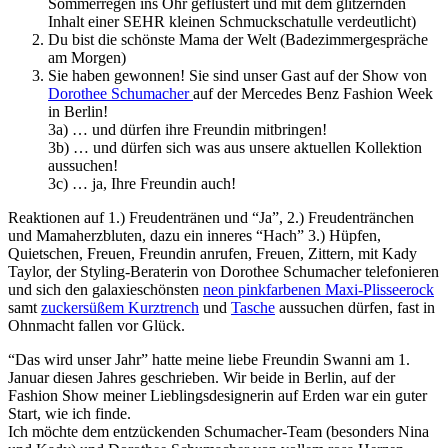
Sommerregen ins Ohr geflüstert und mit dem glitzernden
Inhalt einer SEHR kleinen Schmuckschatulle verdeutlicht)
Du bist die schönste Mama der Welt (Badezimmergespräche
am Morgen)
Sie haben gewonnen! Sie sind unser Gast auf der Show von
Dorothee Schumacher
auf der Mercedes Benz Fashion Week
in Berlin!
3a) … und dürfen ihre Freundin mitbringen!
3b) … und dürfen sich was aus unsere aktuellen Kollektion
aussuchen!
3c) … ja, Ihre Freundin auch!
Reaktionen auf 1.) Freudentränen und “Ja”, 2.) Freudentränchen
und Mamaherzbluten, dazu ein inneres “Hach” 3.) Hüpfen,
Quietschen, Freuen, Freundin anrufen, Freuen, Zittern, mit Kady
Taylor, der Styling-Beraterin von Dorothee Schumacher telefonieren
und sich den galaxieschönsten
neon pinkfarbenen Maxi-Plisseerock
samt
zuckersüßem Kurztrench
und
Tasche
aussuchen dürfen, fast in
Ohnmacht fallen vor Glück.
“Das wird unser Jahr” hatte meine liebe Freundin Swanni am 1.
Januar diesen Jahres geschrieben. Wir beide in Berlin, auf der
Fashion Show meiner Lieblingsdesignerin auf Erden war ein guter
Start, wie ich finde.
Ich möchte dem entzückenden Schumacher-Team (besonders Nina