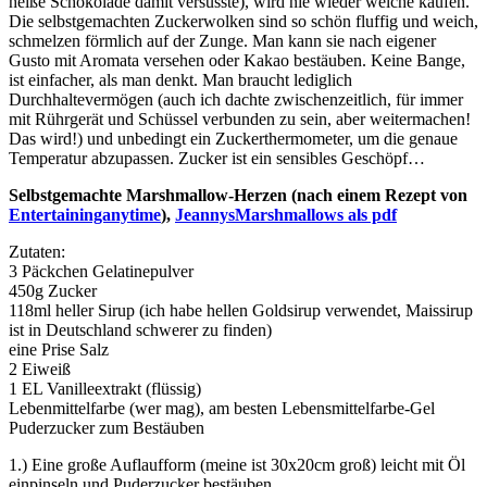
heiße Schokolade damit versüsste), wird nie wieder welche kaufen.
Die selbstgemachten Zuckerwolken sind so schön fluffig und weich,
schmelzen förmlich auf der Zunge. Man kann sie nach eigener
Gusto mit Aromata versehen oder Kakao bestäuben. Keine Bange,
ist einfacher, als man denkt. Man braucht lediglich
Durchhaltevermögen (auch ich dachte zwischenzeitlich, für immer
mit Rührgerät und Schüssel verbunden zu sein, aber weitermachen!
Das wird!) und unbedingt ein Zuckerthermometer, um die genaue
Temperatur abzupassen. Zucker ist ein sensibles Geschöpf…
Selbstgemachte Marshmallow-Herzen (nach einem Rezept von
Entertaininganytime
),
JeannysMarshmallows als pdf
Zutaten:
3 Päckchen Gelatinepulver
450g Zucker
118ml heller Sirup (ich habe hellen Goldsirup verwendet, Maissirup
ist in Deutschland schwerer zu finden)
eine Prise Salz
2 Eiweiß
1 EL Vanilleextrakt (flüssig)
Lebenmittelfarbe (wer mag), am besten Lebensmittelfarbe-Gel
Puderzucker zum Bestäuben
1.) Eine große Auflaufform (meine ist 30x20cm groß) leicht mit Öl
einpinseln und Puderzucker bestäuben.