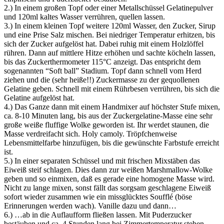
2.) In einem großen Topf oder einer Metallschüssel Gelatinepulver
und 120ml kaltes Wasser verrühren, quellen lassen.
3.) In einem kleinen Topf weitere 120ml Wasser, den Zucker, Sirup
und eine Prise Salz mischen. Bei niedriger Temperatur erhitzen, bis
sich der Zucker aufgelöst hat. Dabei ruhig mit einem Holzlöffel
rühren. Dann auf mittlere Hitze erhöhen und sachte köcheln lassen,
bis das Zuckerthermometer 115°C anzeigt. Das entspricht dem
sogenannten “Soft ball” Stadium. Topf dann schnell vom Herd
ziehen und die (sehr heiße!!) Zuckermasse zu der gequollenen
Gelatine geben. Schnell mit einem Rührbesen verrühren, bis sich die
Gelatine aufgelöst hat.
4.) Das Ganze dann mit einem Handmixer auf höchster Stufe mixen,
ca. 8-10 Minuten lang, bis aus der Zuckergelatine-Masse eine sehr
große weiße fluffige Wolke geworden ist. Ihr werdet staunen, die
Masse verdreifacht sich. Holy camoly. Tröpfchenweise
Lebensmittelfarbe hinzufügen, bis die gewünschte Farbstufe erreicht
ist.
5.) In einer separaten Schüssel und mit frischen Mixstäben das
Eiweiß steif schlagen. Dies dann zur weißen Marshmallow-Wolke
geben und so einmixen, daß es gerade eine homogene Masse wird.
Nicht zu lange mixen, sonst fällt das sorgsam geschlagene Eiweiß
sofort wieder zusammen wie ein missglücktes Soufflé (böse
Erinnerungen werden wach). Vanille dazu und dann…
6.) …ab in die Auflaufform fließen lassen. Mit Puderzucker
bestäuben und ca. 4 Stunden lang bei Zimmertemperatur stehen