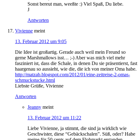
Sonst bereut man, weeßte :) Viel Spaß, Du liebe.
J
Antworten
Vivienne
meint
13. Februar 2012 um 9:05
Die Idee ist großartig. Gerade auch weil mein Freund so
gerne Marshmallows isst… ;-) Aber was mich viel mehr
fasziniert ist, dass die Schale, in denen Du sie präsentierst, fast
haargenau so aussieht, wie die, die ich von meiner Oma habe.
http://matzab.blogspot.com/2012/01/eine-zeitreise-2-omas-
schmuckstucke.html
Liebste Grüße, Vivienne
Antworten
Jeanny
meint
13. Februar 2012 um 11:22
Liebe Vivienne, ja stimmt, die sind ja wirklich wie
Geschwister, diese “Gebäckschalen”. Süß, oder? Habe
meine für 50 cents auf dem Flohmarkt erstanden.