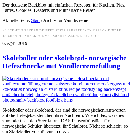
Der deutsche Backblog mit einfachen Rezepten für Kuchen, Pies,
Tartes, Cookies, Desserts und kulinarische Reisen
Aktuelle Seite:
Start
/
Archiv für Vanillecreme
ALLGEMEIN
BACKEN
DESSERT
FESTE
FRÜHSTÜCKEN
GEBÄCK
KINDER
KUCHEN
PIE
SNACK
SOMMER
SONNTAGSSÜSS
SOULFOOD
6. April 2019
Skoleboller oder skolebrød- norwegische
Hefeschnecke mit Vanillecremefüllung
Skoleboller oder skolebrød, das sind die norwegischen Antworten
auf die Hefegebäckteilchen ihrer Nachbarn. Wie ich las, war dies
zumindest seit den 50er Jahren DAS Pausenfrühstück für
norwegische Schüler, übersetzt: ihr Schulbrot. Nicht so schlecht, so
ein Skoleboller versüßt einem die…