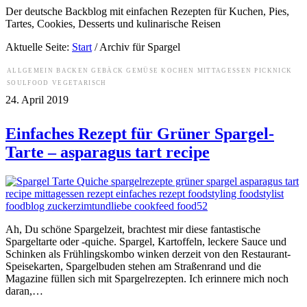
Der deutsche Backblog mit einfachen Rezepten für Kuchen, Pies,
Tartes, Cookies, Desserts und kulinarische Reisen
Aktuelle Seite:
Start
/
Archiv für Spargel
ALLGEMEIN
BACKEN
GEBÄCK
GEMÜSE
KOCHEN
MITTAGESSEN
PICKNICK
SOULFOOD
VEGETARISCH
24. April 2019
Einfaches Rezept für Grüner Spargel-
Tarte – asparagus tart recipe
Ah, Du schöne Spargelzeit, brachtest mir diese fantastische
Spargeltarte oder -quiche. Spargel, Kartoffeln, leckere Sauce und
Schinken als Frühlingskombo winken derzeit von den Restaurant-
Speisekarten, Spargelbuden stehen am Straßenrand und die
Magazine füllen sich mit Spargelrezepten. Ich erinnere mich noch
daran,…