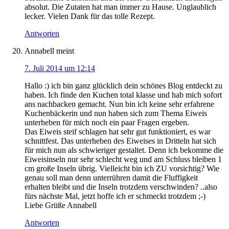
absolut. Die Zutaten hat man immer zu Hause. Unglaublich
lecker. Vielen Dank für das tolle Rezept.
Antworten
Annabell
meint
7. Juli 2014 um 12:14
Hallo :) ich bin ganz glücklich dein schönes Blog entdeckt zu
haben. Ich finde den Kuchen total klasse und hab mich sofort
ans nachbacken gemacht. Nun bin ich keine sehr erfahrene
Kuchenbäckerin und nun haben sich zum Thema Eiweis
unterheben für mich noch ein paar Fragen ergeben.
Das Eiweis steif schlagen hat sehr gut funktioniert, es war
schnittfest. Das unterheben des Eiweises in Dritteln hat sich
für mich nun als schwieriger gestaltet. Denn ich bekomme die
Eiweisinseln nur sehr schlecht weg und am Schluss bleiben 1
cm große Inseln übrig. Vielleicht bin ich ZU vorsichtig? Wie
genau soll man denn unterrühren damit die Fluffigkeit
erhalten bleibt und die Inseln trotzdem verschwinden? ..also
fürs nächste Mal, jetzt hoffe ich er schmeckt trotzdem ;-)
Liebe Grüße Annabell
Antworten