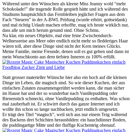
Während unter den Wünschen als kleene Miss Jeanny wohl “mehr
Schokolade!” die tragende Rolle gespielt hätte und ich während des
Studiums hauptsächlich das Fernbleiben jeglicher Fragen aus dem
Fach “Steuern” in der A-BWL Prüfung (wurde erhört, gottseidank)
und mal richtig Urlaub machen erhoffte, mag ich heute wirklich nur,
dass alle um mich herum gesund sind. Ohne Schmu.
Na klar, ein neues Objektiv, mal eine feine Zwischendurch-
Wellnessreise ans Meer oder endlich nicht mehr so fledderiges Haar
wären toll, aber diese Dinge sind nicht der Kern meines Glücks.
Meine Familie, meine Freunde, denen soll es gut gehen und dann ist
mein Wunschkonto aus dem tiefsten Inneren zu 100% erfüllt.
Statt grosser materieller Wünsche hier also ein hoch auf die kleinen
Dinge im Leben, die magisch sind. So wie dieser Kuchen, der aus
einfachen Zutaten zusammengerührt werden kann, die man sicher
im Hause hat und der so wunderbar nach Vanillepudding oder
Bienenstich schmeckt, ohne Vanillepudding zu enthalten. Was schon
mal zauberhaft ist. Er schwirrt durch das ganze Internet und ich
wollte ihn schon so lange nachbacken, jetzt endlich umgesetzt.
Er trägt den Titel “magisch”, weil sich aus nur einem Teig während
des Backens drei Schichten herausbilden: ein hauchdünner Boden,
die puddingartige Mitte und der fluffige Kuchenteig obenauf.