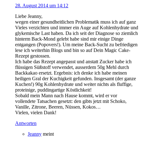
28. August 2014 um 14:12
Liebe Jeanny,
wegen einer gesundheitlichen Problematik muss ich auf ganz
Vieles verzichten und immer ein Auge auf Kohlenhydrate und
glykemische Last haben. Da ich seit der Diagnose so ziemlich
hinterm Back-Mond gelebt habe sind mir einige Dinge
entgangen (Popovers!). Um meine Back-Sucht zu befriedigen
lese ich weiterhin Blogs und bin so auf Dein Magic Cake-
Rezept gestossen.
Ich habe das Rezept angepasst und anstatt Zucker habe ich
flüssigen Süßstoff verwendet, ausserdem 50g Mehl durch
Backkakao ersetzt. Ergebnis: ich denke ich habe meinen
heiligen Gral der Kuchigkeit gefunden. Insgesamt (der ganze
Kuchen!) 90g Kohlenhydrate und weiter nichts als fluffige,
proteinige, puddingartige Köstlichkeit!
Sobald mein Mann nach Hause kommt, wird er vor
vollendete Tatsachen gesetzt: den gibts jetzt mit Schoko,
Vanille, Zitrone, Beeren, Nüssen, Kokos…
Vielen, vielen Dank!
Antworten
Jeanny
meint