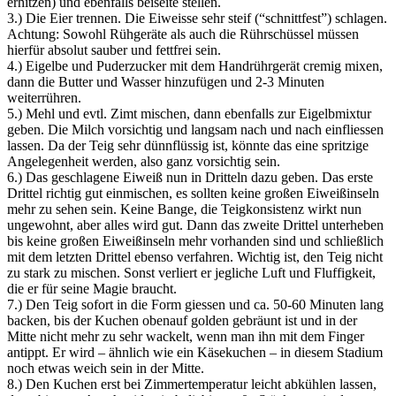
erhitzen) und ebenfalls beiseite stellen.
3.) Die Eier trennen. Die Eiweisse sehr steif (“schnittfest”) schlagen.
Achtung: Sowohl Rühgeräte als auch die Rührschüssel müssen
hierfür absolut sauber und fettfrei sein.
4.) Eigelbe und Puderzucker mit dem Handrührgerät cremig mixen,
dann die Butter und Wasser hinzufügen und 2-3 Minuten
weiterrühren.
5.) Mehl und evtl. Zimt mischen, dann ebenfalls zur Eigelbmixtur
geben. Die Milch vorsichtig und langsam nach und nach einfliessen
lassen. Da der Teig sehr dünnflüssig ist, könnte das eine spritzige
Angelegenheit werden, also ganz vorsichtig sein.
6.) Das geschlagene Eiweiß nun in Dritteln dazu geben. Das erste
Drittel richtig gut einmischen, es sollten keine großen Eiweißinseln
mehr zu sehen sein. Keine Bange, die Teigkonsistenz wirkt nun
ungewohnt, aber alles wird gut. Dann das zweite Drittel unterheben
bis keine großen Eiweißinseln mehr vorhanden sind und schließlich
mit dem letzten Drittel ebenso verfahren. Wichtig ist, den Teig nicht
zu stark zu mischen. Sonst verliert er jegliche Luft und Fluffigkeit,
die er für seine Magie braucht.
7.) Den Teig sofort in die Form giessen und ca. 50-60 Minuten lang
backen, bis der Kuchen obenauf golden gebräunt ist und in der
Mitte nicht mehr zu sehr wackelt, wenn man ihn mit dem Finger
antippt. Er wird – ähnlich wie ein Käsekuchen – in diesem Stadium
noch etwas weich sein in der Mitte.
8.) Den Kuchen erst bei Zimmertemperatur leicht abkühlen lassen,