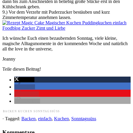
dann bis zum Anschneiden in beliebig große Stücke erst in den
Kühlschrank geben.
9.) Vor dem Verzehr mit Puderzucker bestäuben und kurz
Zimmertemperatur annehmen lassen.
Ich wünsche Euch einen bezaubernden Sonntag, viele kleine,
magische Alltagsmomente in der kommenden Woche und natürlich
all the love in the universe,
Jeanny
Teile diesen Beitrag!
twittern
teilen
merken
drucken
BACKEN
KUCHEN
SONNTAGSSÜSS
· Tagged:
Backen
,
einfach
,
Kuchen
,
Sonntagssüss
Kommentare