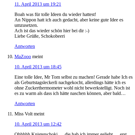
11. April 2013 um 19:21
Boah was für tolle Ideen du wieder hattest!
An Nippon hatt ich auch gedacht, aber keine gute Idee es
umzusetzen.
Ach ist das wieder schön hier bei dir :-)
Liebe Grüße, Schokobeeri
Antworten
MaZooo
meint
10. April 2013 um 18:45
Eine tolle Idee, Mr Tom selbst zu machen! Gerade habe Ich es
als Geburtstagsleckerli nachgekocht, allerdings hätte ich es
ohne Zuckerthermometer wohl nicht bewerkstelligt. Noch ist
es zu warm als dass ich hätte naschen können, aber bald…
Antworten
Miss Volt
meint
10. April 2013 um 12:42
Ohhhhh Knisterschoki…. die hab ich immer geliebt…. erst