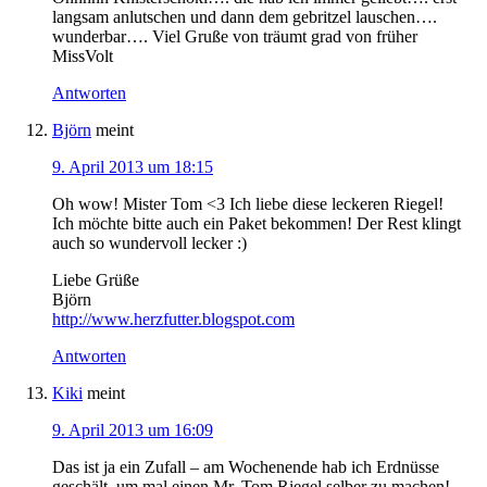
langsam anlutschen und dann dem gebritzel lauschen….
wunderbar…. Viel Gruße von träumt grad von früher
MissVolt
Antworten
Björn
meint
9. April 2013 um 18:15
Oh wow! Mister Tom <3 Ich liebe diese leckeren Riegel!
Ich möchte bitte auch ein Paket bekommen! Der Rest klingt
auch so wundervoll lecker :)
Liebe Grüße
Björn
http://www.herzfutter.blogspot.com
Antworten
Kiki
meint
9. April 2013 um 16:09
Das ist ja ein Zufall – am Wochenende hab ich Erdnüsse
geschält, um mal einen Mr. Tom Riegel selber zu machen!