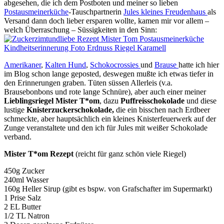
abgesehen, die ich dem Postboten und meiner so lieben
Postausmeinerküche
-Tauschpartnerin
Jules kleines Freudenhaus
als
Versand dann doch lieber ersparen wollte, kamen mir vor allem –
welch Überraschung – Süssigkeiten in den Sinn:
Amerikaner
,
Kalten Hund
,
Schokocrossies
und
Brause
hatte ich hier
im Blog schon lange geposted, deswegen mußte ich etwas tiefer in
den Erinnerungen graben. Tüten süssen Allerleis (v.a.
Brausebonbons und rote lange Schnüre), aber auch einer meiner
Lieblingsriegel Mister T*om
, dazu
Puffreisschokolade
und diese
lustige
Knisterzuckerschokolade,
die ein bisschen nach Erdbeer
schmeckte, aber hauptsächlich ein kleines Knisterfeuerwerk auf der
Zunge veranstaltete und den ich für Jules mit weißer Schokolade
verband.
Mister T*om Rezept
(reicht für ganz schön viele Riegel)
450g Zucker
240ml Wasser
160g Heller Sirup (gibt es bspw. von Grafschafter im Supermarkt)
1 Prise Salz
2 EL Butter
1/2 TL Natron