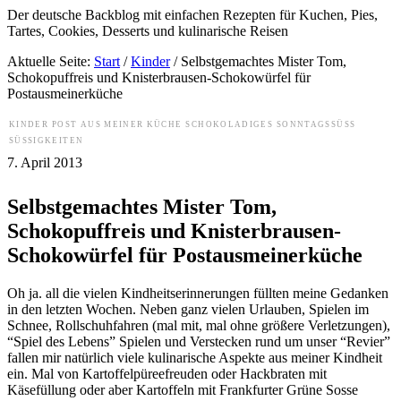
Der deutsche Backblog mit einfachen Rezepten für Kuchen, Pies,
Tartes, Cookies, Desserts und kulinarische Reisen
Aktuelle Seite:
Start
/
Kinder
/
Selbstgemachtes Mister Tom,
Schokopuffreis und Knisterbrausen-Schokowürfel für
Postausmeinerküche
KINDER
POST AUS MEINER KÜCHE
SCHOKOLADIGES
SONNTAGSSÜSS
SÜSSIGKEITEN
7. April 2013
Selbstgemachtes Mister Tom,
Schokopuffreis und Knisterbrausen-
Schokowürfel für Postausmeinerküche
Oh ja. all die vielen Kindheitserinnerungen füllten meine Gedanken
in den letzten Wochen. Neben ganz vielen Urlauben, Spielen im
Schnee, Rollschuhfahren (mal mit, mal ohne größere Verletzungen),
“Spiel des Lebens” Spielen und Verstecken rund um unser “Revier”
fallen mir natürlich viele kulinarische Aspekte aus meiner Kindheit
ein. Mal von Kartoffelpüreefreuden oder Hackbraten mit
Käsefüllung oder aber Kartoffeln mit Frankfurter Grüne Sosse