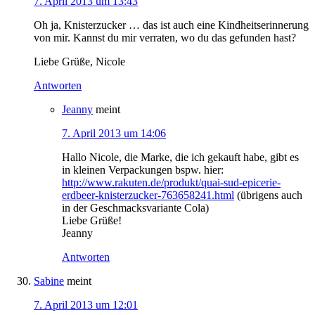
7. April 2013 um 13:43
Oh ja, Knisterzucker … das ist auch eine Kindheitserinnerung
von mir. Kannst du mir verraten, wo du das gefunden hast?
Liebe Grüße, Nicole
Antworten
Jeanny
meint
7. April 2013 um 14:06
Hallo Nicole, die Marke, die ich gekauft habe, gibt es
in kleinen Verpackungen bspw. hier:
http://www.rakuten.de/produkt/quai-sud-epicerie-
erdbeer-knisterzucker-763658241.html
(übrigens auch
in der Geschmacksvariante Cola)
Liebe Grüße!
Jeanny
Antworten
Sabine
meint
7. April 2013 um 12:01