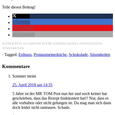
Teile diesen Beitrag!
twittern
teilen
merken
drucken
KINDER
POST AUS MEINER KÜCHE
SCHOKOLADIGES
SONNTAGSSÜSS
SÜSSIGKEITEN
· Tagged:
Erdnuss
,
Postausmeinerküche
,
Schokolade
,
Süssigkeiten
Kommentare
Sommer
meint
25. April 2018 um 14:35
5 Jahre ist der MR TOM Post nun her und noch keiner hat
geschrieben, dass das Rezept funktioniert hat!? Nur, dass es
alle vorhaben oder nicht gelungen ist. Da mag man sich dann
doch leider nicht rantrauen. Schade.