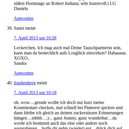
süßen Hommage an Robert Indiana; sehr kunstvoll:) LG
Daniela
Antworten
Sanni
meint
7. April 2013 um 10:28
Leckerchen. Ich mag auch mal Deine Tauschpartnerin sein,
kann man da bestechlich aufs Losglück einwirken? Hahaaaaa.
XOXO,
Sandra
Antworten
frauheuberg
meint
7. April 2013 um 10:18
oh, wow…gerade wollte ich doch nur kurz meine
Kommentare checken, mal schnell bei Pinterest spicken und
dann bleibe ich gleich an deinen zuckersüssen Erinnerungen
hängen…mhhh…;)…ganz Jeanny, ganz wunderbar…da
werde ich bestimmt auch das eine oder andere noch
ausprobieren…hoffe dir gehts (wieder) gut…drück dich auf