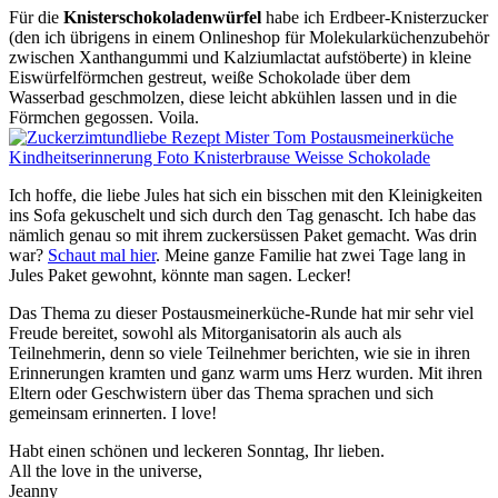
Für die
Knisterschokoladenwürfel
habe ich Erdbeer-Knisterzucker
(den ich übrigens in einem Onlineshop für Molekularküchenzubehör
zwischen Xanthangummi und Kalziumlactat aufstöberte) in kleine
Eiswürfelförmchen gestreut, weiße Schokolade über dem
Wasserbad geschmolzen, diese leicht abkühlen lassen und in die
Förmchen gegossen. Voila.
Ich hoffe, die liebe Jules hat sich ein bisschen mit den Kleinigkeiten
ins Sofa gekuschelt und sich durch den Tag genascht. Ich habe das
nämlich genau so mit ihrem zuckersüssen Paket gemacht. Was drin
war?
Schaut mal hier
. Meine ganze Familie hat zwei Tage lang in
Jules Paket gewohnt, könnte man sagen. Lecker!
Das Thema zu dieser Postausmeinerküche-Runde hat mir sehr viel
Freude bereitet, sowohl als Mitorganisatorin als auch als
Teilnehmerin, denn so viele Teilnehmer berichten, wie sie in ihren
Erinnerungen kramten und ganz warm ums Herz wurden. Mit ihren
Eltern oder Geschwistern über das Thema sprachen und sich
gemeinsam erinnerten. I love!
Habt einen schönen und leckeren Sonntag, Ihr lieben.
All the love in the universe,
Jeanny