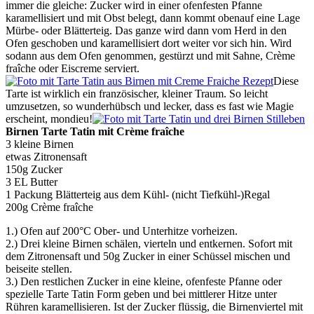
immer die gleiche: Zucker wird in einer ofenfesten Pfanne
karamellisiert und mit Obst belegt, dann kommt obenauf eine Lage
Mürbe- oder Blätterteig. Das ganze wird dann vom Herd in den
Ofen geschoben und karamellisiert dort weiter vor sich hin. Wird
sodann aus dem Ofen genommen, gestürzt und mit Sahne, Crème
fraîche oder Eiscreme serviert.
Diese
Tarte ist wirklich ein französischer, kleiner Traum. So leicht
umzusetzen, so wunderhübsch und lecker, dass es fast wie Magie
erscheint, mondieu!
Birnen Tarte Tatin mit Crème fraîche
3 kleine Birnen
etwas Zitronensaft
150g Zucker
3 EL Butter
1 Packung Blätterteig aus dem Kühl- (nicht Tiefkühl-)Regal
200g Crème fraîche
1.) Ofen auf 200°C Ober- und Unterhitze vorheizen.
2.) Drei kleine Birnen schälen, vierteln und entkernen. Sofort mit
dem Zitronensaft und 50g Zucker in einer Schüssel mischen und
beiseite stellen.
3.) Den restlichen Zucker in eine kleine, ofenfeste Pfanne oder
spezielle Tarte Tatin Form geben und bei mittlerer Hitze unter
Rühren karamellisieren. Ist der Zucker flüssig, die Birnenviertel mit