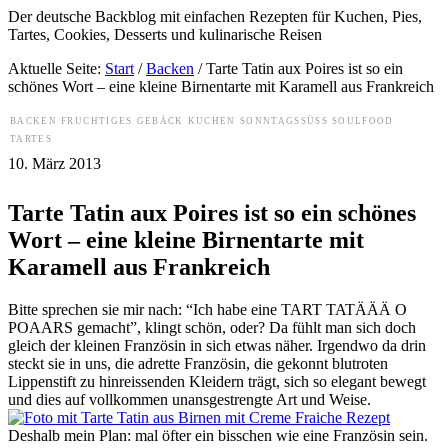
Der deutsche Backblog mit einfachen Rezepten für Kuchen, Pies,
Tartes, Cookies, Desserts und kulinarische Reisen
Aktuelle Seite:
Start
/
Backen
/
Tarte Tatin aux Poires ist so ein
schönes Wort – eine kleine Birnentarte mit Karamell aus Frankreich
BACKEN
FRUCHTIGES
GEBÄCK
KUCHEN
SONNTAGSSÜSS
SOULFOOD
TARTES
10. März 2013
Tarte Tatin aux Poires ist so ein schönes
Wort – eine kleine Birnentarte mit
Karamell aus Frankreich
Bitte sprechen sie mir nach: “Ich habe eine TART TATÄÄÄ O
POAARS gemacht”, klingt schön, oder? Da fühlt man sich doch
gleich der kleinen Französin in sich etwas näher. Irgendwo da drin
steckt sie in uns, die adrette Französin, die gekonnt blutroten
Lippenstift zu hinreissenden Kleidern trägt, sich so elegant bewegt
und dies auf vollkommen unansgestrengte Art und Weise.
Deshalb mein Plan: mal öfter ein bisschen wie eine Französin sein.