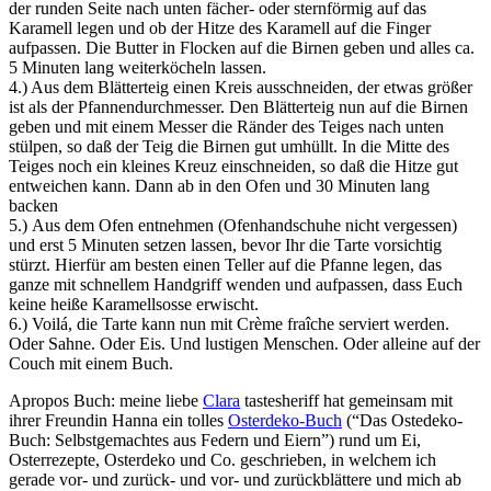
der runden Seite nach unten fächer- oder sternförmig auf das
Karamell legen und ob der Hitze des Karamell auf die Finger
aufpassen. Die Butter in Flocken auf die Birnen geben und alles ca.
5 Minuten lang weiterköcheln lassen.
4.) Aus dem Blätterteig einen Kreis ausschneiden, der etwas größer
ist als der Pfannendurchmesser. Den Blätterteig nun auf die Birnen
geben und mit einem Messer die Ränder des Teiges nach unten
stülpen, so daß der Teig die Birnen gut umhüllt. In die Mitte des
Teiges noch ein kleines Kreuz einschneiden, so daß die Hitze gut
entweichen kann. Dann ab in den Ofen und 30 Minuten lang
backen
5.) Aus dem Ofen entnehmen (Ofenhandschuhe nicht vergessen)
und erst 5 Minuten setzen lassen, bevor Ihr die Tarte vorsichtig
stürzt. Hierfür am besten einen Teller auf die Pfanne legen, das
ganze mit schnellem Handgriff wenden und aufpassen, dass Euch
keine heiße Karamellsosse erwischt.
6.) Voilá, die Tarte kann nun mit Crème fraîche
serviert werden.
Oder Sahne. Oder Eis. Und lustigen Menschen. Oder alleine auf der
Couch mit einem Buch.
Apropos Buch: meine liebe
Clara
tastesheriff hat gemeinsam mit
ihrer Freundin Hanna ein tolles
Osterdeko-Buch
(“Das Ostedeko-
Buch: Selbstgemachtes aus Federn und Eiern”) rund um Ei,
Osterrezepte, Osterdeko und Co. geschrieben, in welchem ich
gerade vor- und zurück- und vor- und zurückblättere und mich ab