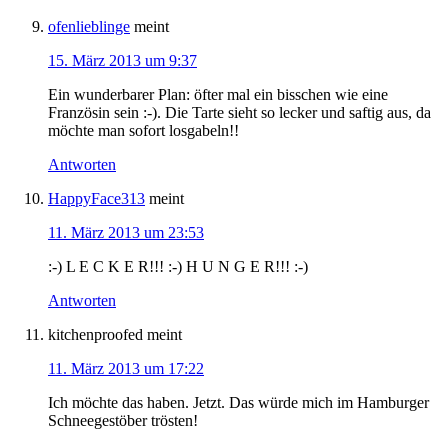
ofenlieblinge
meint
15. März 2013 um 9:37
Ein wunderbarer Plan: öfter mal ein bisschen wie eine
Französin sein :-). Die Tarte sieht so lecker und saftig aus, da
möchte man sofort losgabeln!!
Antworten
HappyFace313
meint
11. März 2013 um 23:53
:-) L E C K E R!!! :-) H U N G E R!!! :-)
Antworten
kitchenproofed
meint
11. März 2013 um 17:22
Ich möchte das haben. Jetzt. Das würde mich im Hamburger
Schneegestöber trösten!