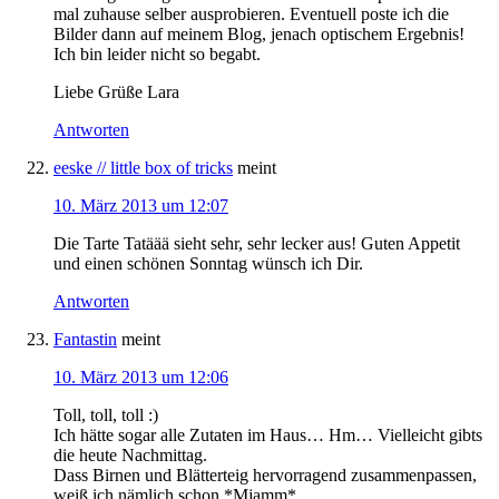
mal zuhause selber ausprobieren. Eventuell poste ich die
Bilder dann auf meinem Blog, jenach optischem Ergebnis!
Ich bin leider nicht so begabt.
Liebe Grüße Lara
Antworten
eeske // little box of tricks
meint
10. März 2013 um 12:07
Die Tarte Tatäää sieht sehr, sehr lecker aus! Guten Appetit
und einen schönen Sonntag wünsch ich Dir.
Antworten
Fantastin
meint
10. März 2013 um 12:06
Toll, toll, toll :)
Ich hätte sogar alle Zutaten im Haus… Hm… Vielleicht gibts
die heute Nachmittag.
Dass Birnen und Blätterteig hervorragend zusammenpassen,
weiß ich nämlich schon *Mjamm*