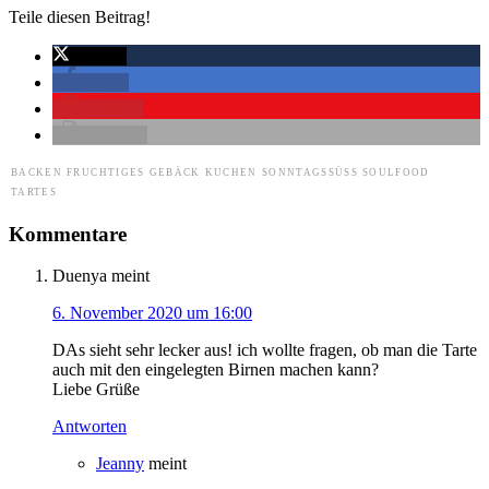
Teile diesen Beitrag!
twittern
teilen
merken
drucken
BACKEN
FRUCHTIGES
GEBÄCK
KUCHEN
SONNTAGSSÜSS
SOULFOOD
TARTES
Kommentare
Duenya
meint
6. November 2020 um 16:00
DAs sieht sehr lecker aus! ich wollte fragen, ob man die Tarte
auch mit den eingelegten Birnen machen kann?
Liebe Grüße
Antworten
Jeanny
meint