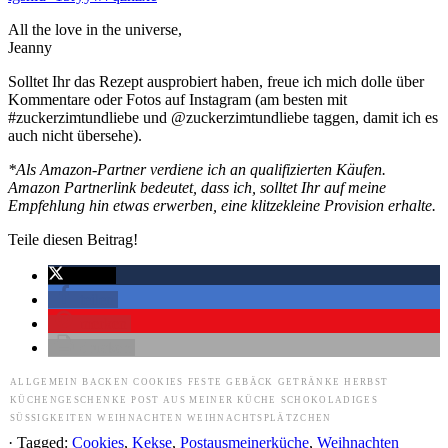
All the love in the universe,
Jeanny
Solltet Ihr das Rezept ausprobiert haben, freue ich mich dolle über
Kommentare oder Fotos auf Instagram (am besten mit
#zuckerzimtundliebe und @zuckerzimtundliebe taggen, damit ich es
auch nicht übersehe).
*Als Amazon-Partner verdiene ich an qualifizierten Käufen.
Amazon Partnerlink bedeutet, dass ich, solltet Ihr auf meine
Empfehlung hin etwas erwerben, eine klitzekleine Provision erhalte.
Teile diesen Beitrag!
twittern
teilen
merken
drucken
ALLGEMEIN
BACKEN
COOKIES
FESTE
GEBÄCK
GETRÄNKE
HERBST
KÜCHENGESCHENKE
POST AUS MEINER KÜCHE
SCHOKOLADIGES
SÜSSIGKEITEN
WEIHNACHTEN
WEIHNACHTSPLÄTZCHEN
· Tagged:
Cookies
,
Kekse
,
Postausmeinerküche
,
Weihnachten