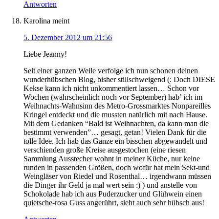
Antworten
Karolina
meint
5. Dezember 2012 um 21:56
Liebe Jeanny!
Seit einer ganzen Weile verfolge ich nun schonen deinen
wunderhübschen Blog, bisher stillschweigend (: Doch DIESE
Kekse kann ich nicht unkommentiert lassen… Schon vor
Wochen (wahrscheinlich noch vor September) hab’ ich im
Weihnachts-Wahnsinn des Metro-Grossmarktes Nonpareilles
Kringel entdeckt und die mussten natürlich mit nach Hause.
Mit dem Gedanken “Bald ist Weihnachten, da kann man die
bestimmt verwenden”… gesagt, getan! Vielen Dank für die
tolle Idee. Ich hab das Ganze ein bisschen abgewandelt und
verschienden große Kreise ausgestochen (eine riesen
Sammlung Ausstecher wohnt in meiner Küche, nur keine
runden in passenden Größen, doch wofür hat mein Sekt-und
Weingläser von Riedel und Rosenthal… irgendwann müssen
die Dinger ihr Geld ja mal wert sein :) ) und anstelle von
Schokolade hab ich aus Puderzucker und Glühwein einen
quietsche-rosa Guss angerührt, sieht auch sehr hübsch aus!