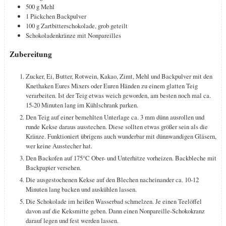
500
g
Mehl
1
Päckchen
Backpulver
100
g
Zartbitterschokolade, grob geteilt
Schokoladenkränze mit Nonpareilles
Zubereitung
Zucker, Ei, Butter, Rotwein, Kakao, Zimt, Mehl und Backpulver mit den
Knethaken Eures Mixers oder Euren Händen zu einem glatten Teig
verarbeiten. Ist der Teig etwas weich geworden, am besten noch mal ca.
15-20 Minuten lang im Kühlschrank parken.
Den Teig auf einer bemehlten Unterlage ca. 3 mm dünn ausrollen und
runde Kekse daraus ausstechen. Diese sollten etwas größer sein als die
Kränze. Funktioniert übrigens auch wunderbar mit dünnwandigen Gläsern,
wer keine Ausstecher hat.
Den Backofen auf 175°C Ober- und Unterhitze vorheizen. Backbleche mit
Backpapier versehen.
Die ausgestochenen Kekse auf den Blechen nacheinander ca. 10-12
Minuten lang backen und auskühlen lassen.
Die Schokolade im heißen Wasserbad schmelzen. Je einen Teelöffel
davon auf die Keksmitte geben. Dann einen Nonpareille-Schokokranz
darauf legen und fest werden lassen.