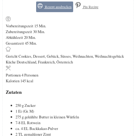
Rezept ausdrucken
Pin Recipe
Minuten
Vorbereitungszeit
15
Min.
Minuten
Zubereitungszeit
30
Min.
Minuten
Abkühlzeit
20
Min.
Minuten
Gesamtzeit
45
Min.
Gericht
Cookies, Dessert, Gebäck, Süsses, Weihnachten, Weihnachtsgebäck
Küche
Deutschland, Frankreich, Österreich
Portionen
4
Personen
Kalorien
145
kcal
Zutaten
250
g
Zucker
1
Ei (Gr. M)
275
g
gekühlte Butter in kleinen Würfeln
7-8
EL
Rotwein
ca. 4
EL
Backkakao-Pulver
2
TL
gemahlener Zimt