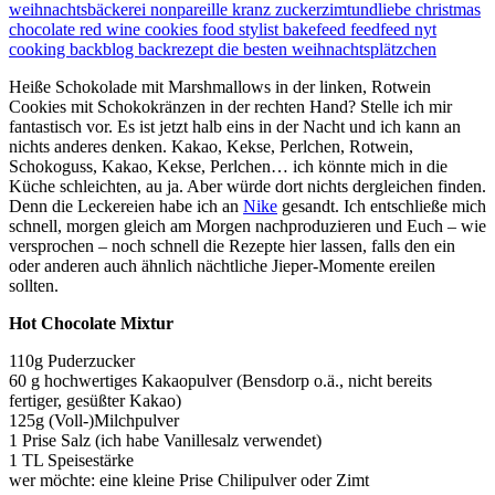
Heiße Schokolade mit Marshmallows in der linken, Rotwein
Cookies mit Schokokränzen in der rechten Hand? Stelle ich mir
fantastisch vor. Es ist jetzt halb eins in der Nacht und ich kann an
nichts anderes denken. Kakao, Kekse, Perlchen, Rotwein,
Schokoguss, Kakao, Kekse, Perlchen… ich könnte mich in die
Küche schleichten, au ja. Aber würde dort nichts dergleichen finden.
Denn die Leckereien habe ich an
Nike
gesandt. Ich entschließe mich
schnell, morgen gleich am Morgen nachproduzieren und Euch – wie
versprochen – noch schnell die Rezepte hier lassen, falls den ein
oder anderen auch ähnlich nächtliche Jieper-Momente ereilen
sollten.
Hot Chocolate Mixtur
110g Puderzucker
60 g hochwertiges Kakaopulver (Bensdorp o.ä., nicht bereits
fertiger, gesüßter Kakao)
125g (Voll-)Milchpulver
1 Prise Salz (ich habe Vanillesalz verwendet)
1 TL Speisestärke
wer möchte: eine kleine Prise Chilipulver oder Zimt