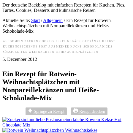
Der deutsche Backblog mit einfachen Rezepten für Kuchen, Pies,
Tartes, Cookies, Desserts und kulinarische Reisen
Aktuelle Seite:
Start
/
Allgemein
/
Ein Rezept für Rotwein-
Weihnachtsplätzchen mit Nonpareillekränzen und Heiße-
Schokolade-Mix
ALLGEMEIN
BACKEN
COOKIES
FESTE
GEBÄCK
GETRÄNKE
HERBST
KÜCHENGESCHENKE
POST AUS MEINER KÜCHE
SCHOKOLADIGES
SÜSSIGKEITEN
WEIHNACHTEN
WEIHNACHTSPLÄTZCHEN
5. Dezember 2012
Ein Rezept für Rotwein-
Weihnachtsplätzchen mit
Nonpareillekränzen und Heiße-
Schokolade-Mix
Springe zu Rezept
Rezept drucken