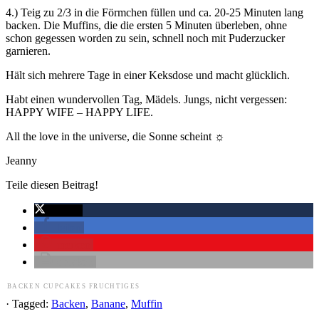
4.) Teig zu 2/3 in die Förmchen füllen und ca. 20-25 Minuten lang
backen. Die Muffins, die die ersten 5 Minuten überleben, ohne
schon gegessen worden zu sein, schnell noch mit Puderzucker
garnieren.
Hält sich mehrere Tage in einer Keksdose und macht glücklich.
Habt einen wundervollen Tag, Mädels. Jungs, nicht vergessen:
HAPPY WIFE – HAPPY LIFE.
All the love in the universe, die Sonne scheint ☼
Jeanny
Teile diesen Beitrag!
twittern
teilen
merken
drucken
BACKEN
CUPCAKES
FRUCHTIGES
· Tagged:
Backen
,
Banane
,
Muffin