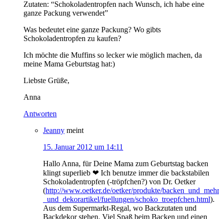
Zutaten: “Schokoladentropfen nach Wunsch, ich habe eine
ganze Packung verwendet”
Was bedeutet eine ganze Packung? Wo gibts
Schokoladentropfen zu kaufen?
Ich möchte die Muffins so lecker wie möglich machen, da
meine Mama Geburtstag hat:)
Liebste Grüße,
Anna
Antworten
Jeanny
meint
15. Januar 2012 um 14:11
Hallo Anna, für Deine Mama zum Geburtstag backen
klingt superlieb ❤ Ich benutze immer die backstabilen
Schokoladentropfen (-tröpfchen?) von Dr. Oetker
(
http://www.oetker.de/oetker/produkte/backen_und_mehr
_und_dekorartikel/fuellungen/schoko_troepfchen.html
).
Aus dem Supermarkt-Regal, wo Backzutaten und
Backdekor stehen. Viel Spaß beim Backen und einen