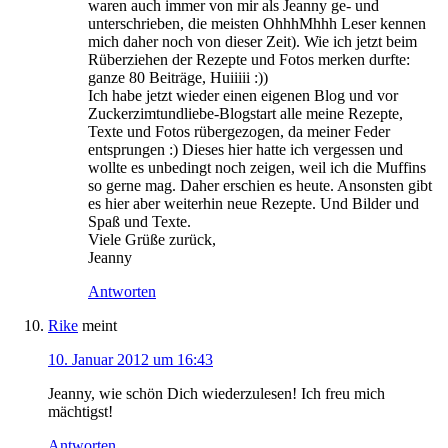
waren auch immer von mir als Jeanny ge- und
unterschrieben, die meisten OhhhMhhh Leser kennen
mich daher noch von dieser Zeit). Wie ich jetzt beim
Rüberziehen der Rezepte und Fotos merken durfte:
ganze 80 Beiträge, Huiiiii :))
Ich habe jetzt wieder einen eigenen Blog und vor
Zuckerzimtundliebe-Blogstart alle meine Rezepte,
Texte und Fotos rübergezogen, da meiner Feder
entsprungen :) Dieses hier hatte ich vergessen und
wollte es unbedingt noch zeigen, weil ich die Muffins
so gerne mag. Daher erschien es heute. Ansonsten gibt
es hier aber weiterhin neue Rezepte. Und Bilder und
Spaß und Texte.
Viele Grüße zurück,
Jeanny
Antworten
Rike
meint
10. Januar 2012 um 16:43
Jeanny, wie schön Dich wiederzulesen! Ich freu mich
mächtigst!
Antworten