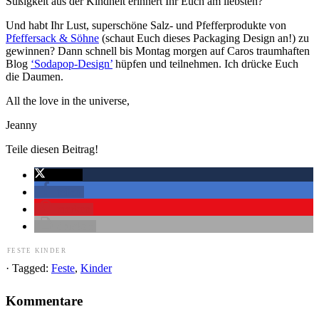
Süßigkeit aus der Kindheit erinnert Ihr Euch am liebsten?
Und habt Ihr Lust, superschöne Salz- und Pfefferprodukte von
Pfeffersack & Söhne
(schaut Euch dieses Packaging Design an!) zu
gewinnen? Dann schnell bis Montag morgen auf Caros traumhaften
Blog
‘Sodapop-Design’
hüpfen und teilnehmen. Ich drücke Euch
die Daumen.
All the love in the universe,
Jeanny
Teile diesen Beitrag!
twittern
teilen
merken
drucken
FESTE
KINDER
· Tagged:
Feste
,
Kinder
Kommentare