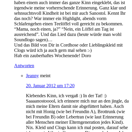
haben einem auch immer das ganze Kinn eingeklebt, das ist
irgendwie meine vorherrschende Erinnerung. Ganz klar und
sehnsuchtsvoll Kindheit ist bei mir auch Sanostol. Kennt Ihr
das noch? War immer ein Highlight, abends vorm
Schlafengehen einen Teelöffel voll gereicht zu bekommen.
“Mama, noch einen, ja?” “Nein, ein Löffel am Tag ist
ausreichend”. Und das Lied dazu (heute würde man wohl
Soundlogo sagen)…
Und das Bild von Dir in Cordhose oder Lieblingskleid mit
Clogs würd ich ja auch gern mal sehen :-)
Hab ein zauberhaftes Wochenende! Doro
Antworten
Jeanny
meint
20. Januar 2012 um 17:20
Klebendes Kinn, ich vergaß :) In der Tat! :)
Saaaanostooool, ich erinnere mich nur an den jingle, da
mich meine Eltern damit nie abgefüttert haben. Auch
nicht mit Honig (wie bei Freundin A), Brottrunk (wie
bei Freundin B) oder Lebertran (wie laut Erinnerung
aller Menschen meiner Elterngeneration jedes Kind).
Nix. Kleid und Clogs kann ich mal posten, darauf sehe