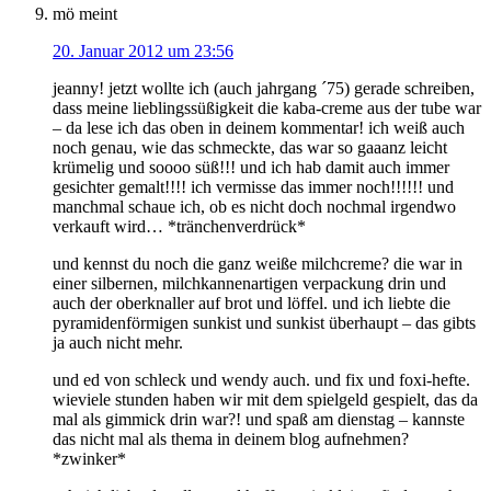
mö
meint
20. Januar 2012 um 23:56
jeanny! jetzt wollte ich (auch jahrgang ´75) gerade schreiben,
dass meine lieblingssüßigkeit die kaba-creme aus der tube war
– da lese ich das oben in deinem kommentar! ich weiß auch
noch genau, wie das schmeckte, das war so gaaanz leicht
krümelig und soooo süß!!! und ich hab damit auch immer
gesichter gemalt!!!! ich vermisse das immer noch!!!!!! und
manchmal schaue ich, ob es nicht doch nochmal irgendwo
verkauft wird… *tränchenverdrück*
und kennst du noch die ganz weiße milchcreme? die war in
einer silbernen, milchkannenartigen verpackung drin und
auch der oberknaller auf brot und löffel. und ich liebte die
pyramidenförmigen sunkist und sunkist überhaupt – das gibts
ja auch nicht mehr.
und ed von schleck und wendy auch. und fix und foxi-hefte.
wieviele stunden haben wir mit dem spielgeld gespielt, das da
mal als gimmick drin war?! und spaß am dienstag – kannste
das nicht mal als thema in deinem blog aufnehmen?
*zwinker*