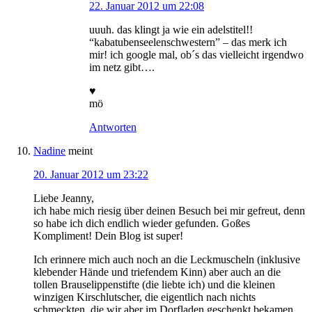
22. Januar 2012 um 22:08
uuuh. das klingt ja wie ein adelstitel!!
“kabatubenseelenschwestern” – das merk ich
mir! ich google mal, ob´s das vielleicht irgendwo
im netz gibt….
♥
mö
Antworten
Nadine
meint
20. Januar 2012 um 23:22
Liebe Jeanny,
ich habe mich riesig über deinen Besuch bei mir gefreut, denn
so habe ich dich endlich wieder gefunden. Goßes
Kompliment! Dein Blog ist super!
Ich erinnere mich auch noch an die Leckmuscheln (inklusive
klebender Hände und triefendem Kinn) aber auch an die
tollen Brauselippenstifte (die liebte ich) und die kleinen
winzigen Kirschlutscher, die eigentlich nach nichts
schmeckten, die wir aber im Dorfladen geschenkt bekamen