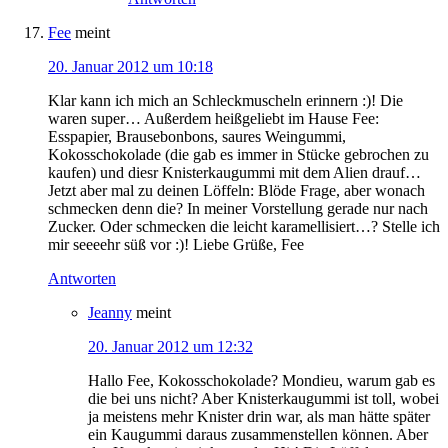
Fee
meint
20. Januar 2012 um 10:18
Klar kann ich mich an Schleckmuscheln erinnern :)! Die
waren super… Außerdem heißgeliebt im Hause Fee:
Esspapier, Brausebonbons, saures Weingummi,
Kokosschokolade (die gab es immer in Stücke gebrochen zu
kaufen) und diesr Knisterkaugummi mit dem Alien drauf…
Jetzt aber mal zu deinen Löffeln: Blöde Frage, aber wonach
schmecken denn die? In meiner Vorstellung gerade nur nach
Zucker. Oder schmecken die leicht karamellisiert…? Stelle ich
mir seeeehr süß vor :)! Liebe Grüße, Fee
Antworten
Jeanny
meint
20. Januar 2012 um 12:32
Hallo Fee, Kokosschokolade? Mondieu, warum gab es
die bei uns nicht? Aber Knisterkaugummi ist toll, wobei
ja meistens mehr Knister drin war, als man hätte später
ein Kaugummi daraus zusammenstellen können. Aber