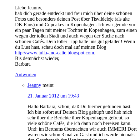
Liebe Jeanny,
hab dich gerade entdeckt und freu mich über deine schönen
Fotos und besonders deinen Post über Tisvildeleje (als alte
DK Fans) und Cupcakes in Kopenhagen. Ich war gerade vor
ein paar Tagen mit meiner Tochter in Kopenhagen, zum einen
wegen der tollen Stadt und auch wegen der Suche nach
schönen Cafés. Dein toller Tipp hätte uns gut gefallen! Wenn
du Lust hast, schau doch mal auf meinen Blog
http://www.tulla-and-catie.blogspot.com
.
Bis demnächst wieder,
Barbara
Antworten
Jeanny
meint
21. Januar 2012 um 19:43
Hallo Barbara, schön, daß Du hierher gefunden hast.
Ich bin sofort auf Deinen Blog gehüpft und hab mich
sehr über die Berichte über Kopenhagen gefreut, so
viele schöne Cafés, die ich dann noch bereisen kann.
Und: im Bertrams übernachten wir auch IMMER! Dort
waren wir schon 3 mal zu Gast und ich werde niemals