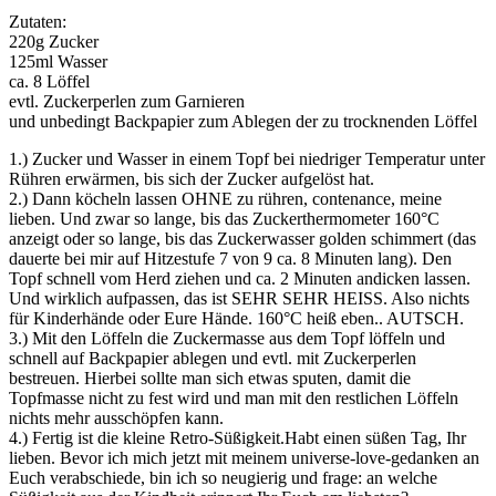
Zutaten:
220g Zucker
125ml Wasser
ca. 8 Löffel
evtl. Zuckerperlen zum Garnieren
und unbedingt Backpapier zum Ablegen der zu trocknenden Löffel
1.) Zucker und Wasser in einem Topf bei niedriger Temperatur unter
Rühren erwärmen, bis sich der Zucker aufgelöst hat.
2.) Dann köcheln lassen OHNE zu rühren, contenance, meine
lieben. Und zwar so lange, bis das Zuckerthermometer 160°C
anzeigt oder so lange, bis das Zuckerwasser golden schimmert (das
dauerte bei mir auf Hitzestufe 7 von 9 ca. 8 Minuten lang). Den
Topf schnell vom Herd ziehen und ca. 2 Minuten andicken lassen.
Und wirklich aufpassen, das ist SEHR SEHR HEISS. Also nichts
für Kinderhände oder Eure Hände. 160°C heiß eben.. AUTSCH.
3.) Mit den Löffeln die Zuckermasse aus dem Topf löffeln und
schnell auf Backpapier ablegen und evtl. mit Zuckerperlen
bestreuen. Hierbei sollte man sich etwas sputen, damit die
Topfmasse nicht zu fest wird und man mit den restlichen Löffeln
nichts mehr ausschöpfen kann.
4.) Fertig ist die kleine Retro-Süßigkeit.
Habt einen süßen Tag, Ihr
lieben. Bevor ich mich jetzt mit meinem universe-love-gedanken an
Euch verabschiede, bin ich so neugierig und frage: an welche