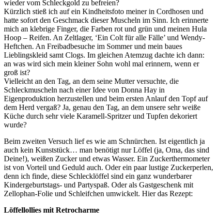
wieder vom Schleckgold zu befreien?
Kürzlich stieß ich auf ein Kindheitsfoto meiner in Cordhosen und
hatte sofort den Geschmack dieser Muscheln im Sinn. Ich erinnerte
mich an klebrige Finger, die Farben rot und grün und meinen Hula
Hoop – Reifen. An Zeltlager, ‘Ein Colt für alle Fälle’ und Wendy-
Heftchen. An Freibadbesuche im Sommer und mein baues
Lieblingskleid samt Clogs. Im gleichen Atemzug dachte ich dann:
an was wird sich mein kleiner Sohn wohl mal erinnern, wenn er
groß ist?
Vielleicht an den Tag, an dem seine Mutter versuchte, die
Schleckmuscheln nach einer Idee von Donna Hay in
Eigenproduktion herzustellen und beim ersten Anlauf den Topf auf
dem Herd vergaß? Ja, genau den Tag, an dem unsere sehr weiße
Küche durch sehr viele Karamell-Spritzer und Tupfen dekoriert
wurde?
Beim zweiten Versuch lief es wie am Schnürchen. Ist eigentlich ja
auch kein Kunststück… man benötigt nur Löffel (ja, Oma, das sind
Deine!), weißen Zucker und etwas Wasser. Ein Zuckerthermometer
ist von Vorteil und Geduld auch. Oder ein paar lustige Zuckerperlen,
denn ich finde, diese Schlecklöffel sind ein ganz wunderbarer
Kindergeburtstags- und Partyspaß. Oder als Gastgeschenk mit
Zellophan-Folie und Schleifchen umwickelt. Hier das Rezept:
Löffellollies mit Retrocharme