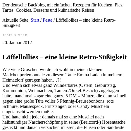
Der deutsche Backblog mit einfachen Rezepten für Kuchen, Pies,
Tartes, Cookies, Desserts und kulinarische Reisen
Aktuelle Seite:
Start
/
Feste
/
Löffellollies – eine kleine Retro-
Süßigkeit
FESTE
KINDER
20. Januar 2012
Löffellollies – eine kleine Retro-Süßigkeit
Wie viele Groschen werde ich wohl in meinen kleinen
Mädchenportemonnaie zu diesem Tante Emma Laden in meinem
Heimatdorf getragen haben…?!
Und wenn sich etwas ganz Wunderbares (Ostern, Geburtstag,
Kommunion, Weihnachten, Tanten-/Onkel-Besuch) zugetragen
hatte, manchmal sogar eine ganze 5 DM – Münze, die dann schnell
gegen eine große Tüte voller 5 Pfennig-Brausebonbons, rote
Schnüre, Mäusespeck, Frittstangen oder Candy-Muscheln
eingetauscht werden mußte.
Und hatte nicht jeder damals mal so eine Muschel nach
halbstündiger Nascherschöpfung in seine (Breitcord-) Hosentasche
gesteckt und danach versuchen müssen, die Flusen oder Sandreste