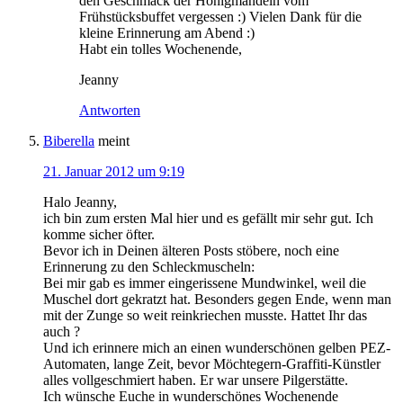
den Geschmack der Honigmandeln vom
Frühstücksbuffet vergessen :) Vielen Dank für die
kleine Erinnerung am Abend :)
Habt ein tolles Wochenende,
Jeanny
Antworten
Biberella
meint
21. Januar 2012 um 9:19
Halo Jeanny,
ich bin zum ersten Mal hier und es gefällt mir sehr gut. Ich
komme sicher öfter.
Bevor ich in Deinen älteren Posts stöbere, noch eine
Erinnerung zu den Schleckmuscheln:
Bei mir gab es immer eingerissene Mundwinkel, weil die
Muschel dort gekratzt hat. Besonders gegen Ende, wenn man
mit der Zunge so weit reinkriechen musste. Hattet Ihr das
auch ?
Und ich erinnere mich an einen wunderschönen gelben PEZ-
Automaten, lange Zeit, bevor Möchtegern-Graffiti-Künstler
alles vollgeschmiert haben. Er war unsere Pilgerstätte.
Ich wünsche Euche in wunderschönes Wochenende