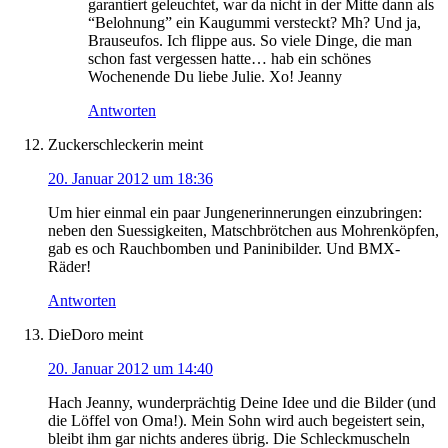
garantiert geleuchtet, war da nicht in der Mitte dann als
“Belohnung” ein Kaugummi versteckt? Mh? Und ja,
Brauseufos. Ich flippe aus. So viele Dinge, die man
schon fast vergessen hatte… hab ein schönes
Wochenende Du liebe Julie. Xo! Jeanny
Antworten
Zuckerschleckerin
meint
20. Januar 2012 um 18:36
Um hier einmal ein paar Jungenerinnerungen einzubringen:
neben den Suessigkeiten, Matschbrötchen aus Mohrenköpfen,
gab es och Rauchbomben und Paninibilder. Und BMX-
Räder!
Antworten
DieDoro
meint
20. Januar 2012 um 14:40
Hach Jeanny, wunderprächtig Deine Idee und die Bilder (und
die Löffel von Oma!). Mein Sohn wird auch begeistert sein,
bleibt ihm gar nichts anderes übrig. Die Schleckmuscheln