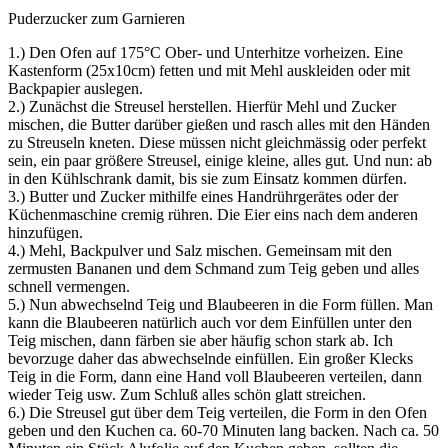
Puderzucker zum Garnieren
1.) Den Ofen auf 175°C Ober- und Unterhitze vorheizen. Eine
Kastenform (25x10cm) fetten und mit Mehl auskleiden oder mit
Backpapier auslegen.
2.) Zunächst die Streusel herstellen. Hierfür Mehl und Zucker
mischen, die Butter darüber gießen und rasch alles mit den Händen
zu Streuseln kneten. Diese müssen nicht gleichmässig oder perfekt
sein, ein paar größere Streusel, einige kleine, alles gut. Und nun: ab
in den Kühlschrank damit, bis sie zum Einsatz kommen dürfen.
3.) Butter und Zucker mithilfe eines Handrührgerätes oder der
Küchenmaschine cremig rühren. Die Eier eins nach dem anderen
hinzufügen.
4.) Mehl, Backpulver und Salz mischen. Gemeinsam mit den
zermusten Bananen und dem Schmand zum Teig geben und alles
schnell vermengen.
5.) Nun abwechselnd Teig und Blaubeeren in die Form füllen. Man
kann die Blaubeeren natürlich auch vor dem Einfüllen unter den
Teig mischen, dann färben sie aber häufig schon stark ab. Ich
bevorzuge daher das abwechselnde einfüllen. Ein großer Klecks
Teig in die Form, dann eine Hand voll Blaubeeren verteilen, dann
wieder Teig usw. Zum Schluß alles schön glatt streichen.
6.) Die Streusel gut über dem Teig verteilen, die Form in den Ofen
geben und den Kuchen ca. 60-70 Minuten lang backen. Nach ca. 50