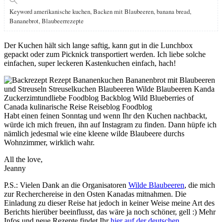
Keyword
amerikanische kuchen, Backen mit Blaubeeren, banana bread,
Bananebrot, Blaubeerrezepte
Der Kuchen hält sich lange saftig, kann gut in die Lunchbox
gepackt oder zum Picknick transportiert werden. Ich liebe solche
einfachen, super leckeren Kastenkuchen einfach, hach!
Habt einen feinen Sonntag und wenn Ihr den Kuchen nachbackt,
würde ich mich freuen, ihn auf Instagram zu finden. Dann hüpfe ich
nämlich jedesmal wie eine kleene wilde Blaubeere durchs
Wohnzimmer, wirklich wahr.
All the love,
Jeanny
P.S.: Vielen Dank an die Organisatoren
Wilde Blaubeeren
, die mich
zur Recherchereise in den Osten Kanadas mitnahmen. Die
Einladung zu dieser Reise hat jedoch in keiner Weise meine Art des
Berichts hierüber beeinflusst, das wäre ja noch schöner, gell :) Mehr
Infos und neue Rezepte findet Ihr
hier auf der deutschen