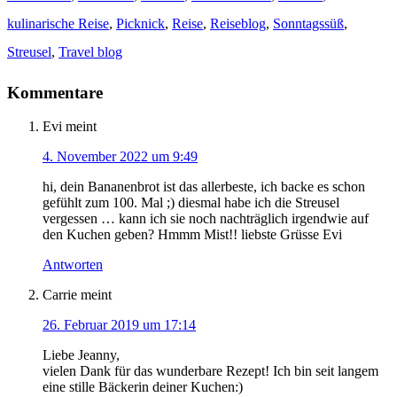
kulinarische Reise
,
Picknick
,
Reise
,
Reiseblog
,
Sonntagssüß
,
Streusel
,
Travel blog
Kommentare
Evi
meint
4. November 2022 um 9:49
hi, dein Bananenbrot ist das allerbeste, ich backe es schon
gefühlt zum 100. Mal ;) diesmal habe ich die Streusel
vergessen … kann ich sie noch nachträglich irgendwie auf
den Kuchen geben? Hmmm Mist!! liebste Grüsse Evi
Antworten
Carrie
meint
26. Februar 2019 um 17:14
Liebe Jeanny,
vielen Dank für das wunderbare Rezept! Ich bin seit langem
eine stille Bäckerin deiner Kuchen:)