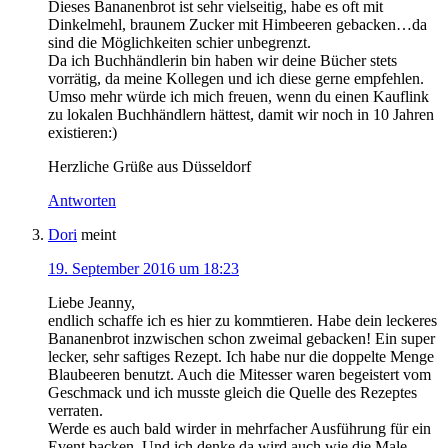
Dieses Bananenbrot ist sehr vielseitig, habe es oft mit
Dinkelmehl, braunem Zucker mit Himbeeren gebacken…da
sind die Möglichkeiten schier unbegrenzt.
Da ich Buchhändlerin bin haben wir deine Bücher stets
vorrätig, da meine Kollegen und ich diese gerne empfehlen.
Umso mehr würde ich mich freuen, wenn du einen Kauflink
zu lokalen Buchhändlern hättest, damit wir noch in 10 Jahren
existieren:)
Herzliche Grüße aus Düsseldorf
Antworten
Dori
meint
19. September 2016 um 18:23
Liebe Jeanny,
endlich schaffe ich es hier zu kommtieren. Habe dein leckeres
Bananenbrot inzwischen schon zweimal gebacken! Ein super
lecker, sehr saftiges Rezept. Ich habe nur die doppelte Menge
Blaubeeren benutzt. Auch die Mitesser waren begeistert vom
Geschmack und ich musste gleich die Quelle des Rezeptes
verraten.
Werde es auch bald wirder in mehrfacher Ausführung für ein
Event backen. Und ich denke da wird auch wie die Male