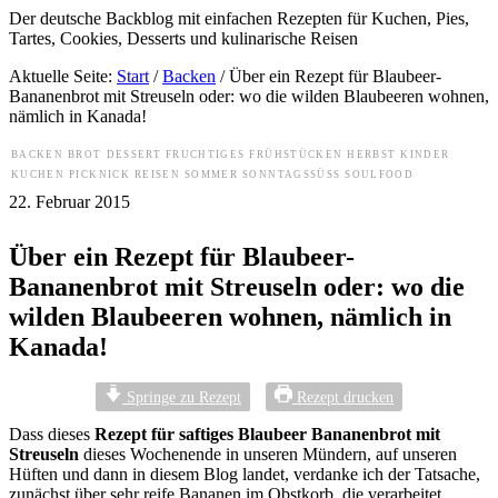
Der deutsche Backblog mit einfachen Rezepten für Kuchen, Pies,
Tartes, Cookies, Desserts und kulinarische Reisen
Aktuelle Seite:
Start
/
Backen
/
Über ein Rezept für Blaubeer-
Bananenbrot mit Streuseln oder: wo die wilden Blaubeeren wohnen,
nämlich in Kanada!
BACKEN
BROT
DESSERT
FRUCHTIGES
FRÜHSTÜCKEN
HERBST
KINDER
KUCHEN
PICKNICK
REISEN
SOMMER
SONNTAGSSÜSS
SOULFOOD
22. Februar 2015
Über ein Rezept für Blaubeer-
Bananenbrot mit Streuseln oder: wo die
wilden Blaubeeren wohnen, nämlich in
Kanada!
Springe zu Rezept
Rezept drucken
Dass dieses
Rezept für saftiges Blaubeer Bananenbrot mit
Streuseln
dieses Wochenende in unseren Mündern, auf unseren
Hüften und dann in diesem Blog landet, verdanke ich der Tatsache,
zunächst über sehr reife Bananen im Obstkorb, die verarbeitet