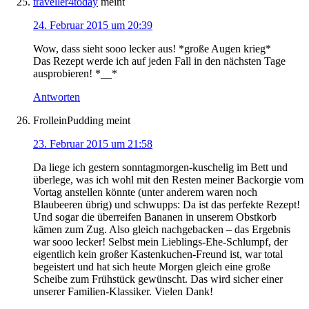
traveller4today
meint
24. Februar 2015 um 20:39
Wow, dass sieht sooo lecker aus! *große Augen krieg*
Das Rezept werde ich auf jeden Fall in den nächsten Tage
ausprobieren! *__*
Antworten
FrolleinPudding
meint
23. Februar 2015 um 21:58
Da liege ich gestern sonntagmorgen-kuschelig im Bett und
überlege, was ich wohl mit den Resten meiner Backorgie vom
Vortag anstellen könnte (unter anderem waren noch
Blaubeeren übrig) und schwupps: Da ist das perfekte Rezept!
Und sogar die überreifen Bananen in unserem Obstkorb
kämen zum Zug. Also gleich nachgebacken – das Ergebnis
war sooo lecker! Selbst mein Lieblings-Ehe-Schlumpf, der
eigentlich kein großer Kastenkuchen-Freund ist, war total
begeistert und hat sich heute Morgen gleich eine große
Scheibe zum Frühstück gewünscht. Das wird sicher einer
unserer Familien-Klassiker. Vielen Dank!