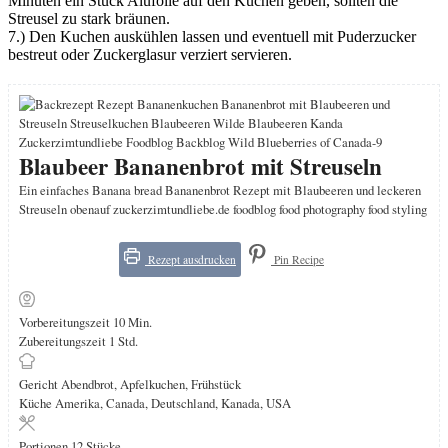
Minuten ein Stück Alufolie auf den Kuchen geben, sollten die
Streusel zu stark bräunen.
7.) Den Kuchen auskühlen lassen und eventuell mit Puderzucker
bestreut oder Zuckerglasur verziert servieren.
Blaubeer Bananenbrot mit Streuseln
Ein einfaches Banana bread Bananenbrot Rezept mit Blaubeeren und leckeren
Streuseln obenauf zuckerzimtundliebe.de foodblog food photography food styling
Rezept ausdrucken
Pin Recipe
Minuten
Vorbereitungszeit
10
Min.
Stunde
Zubereitungszeit
1
Std.
Gericht
Abendbrot, Apfelkuchen, Frühstück
Küche
Amerika, Canada, Deutschland, Kanada, USA
Portionen
12
Stücke