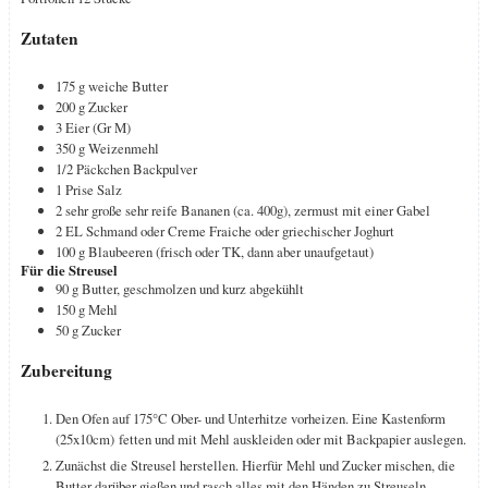
Zutaten
175
g
weiche Butter
200
g
Zucker
3
Eier (Gr M)
350
g
Weizenmehl
1/2
Päckchen
Backpulver
1
Prise
Salz
2
sehr große sehr reife Bananen (ca. 400g), zermust mit einer Gabel
2
EL
Schmand oder Creme Fraiche oder griechischer Joghurt
100
g
Blaubeeren (frisch oder TK, dann aber unaufgetaut)
Für die Streusel
90
g
Butter, geschmolzen und kurz abgekühlt
150
g
Mehl
50
g
Zucker
Zubereitung
Den Ofen auf 175°C Ober- und Unterhitze vorheizen. Eine Kastenform
(25x10cm) fetten und mit Mehl auskleiden oder mit Backpapier auslegen.
Zunächst die Streusel herstellen. Hierfür Mehl und Zucker mischen, die
Butter darüber gießen und rasch alles mit den Händen zu Streuseln