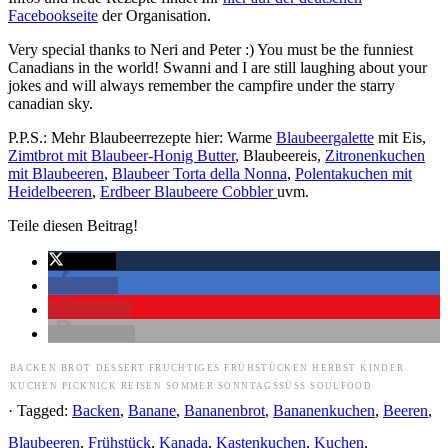
Facebookseite
der Organisation.
Very special thanks to Neri and Peter :) You must be the funniest
Canadians in the world! Swanni and I are still laughing about your
jokes and will always remember the campfire under the starry
canadian sky.
P.P.S.: Mehr Blaubeerrezepte hier: Warme
Blaubeergalette
mit Eis,
Zimtbrot mit Blaubeer-Honig Butter
, Blaubeereis,
Zitronenkuchen
mit Blaubeeren
,
Blaubeer Torta della Nonna
,
Polentakuchen mit
Heidelbeeren
,
Erdbeer Blaubeere Cobbler
uvm.
Teile diesen Beitrag!
twittern
teilen
merken
drucken
BACKEN
BROT
DESSERT
FRUCHTIGES
FRÜHSTÜCKEN
HERBST
KINDER
KUCHEN
PICKNICK
REISEN
SOMMER
SONNTAGSSÜSS
SOULFOOD
· Tagged:
Backen
,
Banane
,
Bananenbrot
,
Bananenkuchen
,
Beeren
,
Blaubeeren
,
Frühstück
,
Kanada
,
Kastenkuchen
,
Kuchen
,